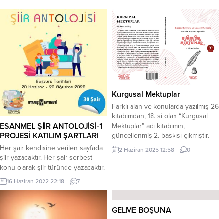
Kurgusal Mektuplar
Farklı alan ve konularda yazılmış 26
kitabımdan, 18. si olan “Kurgusal
ESANMEL ŞİİR ANTOLOJİSİ-1
Mektuplar” adı kitabımın,
PROJESİ KATILIM ŞARTLARI
güncellenmiş 2. baskısı çıkmıştır.
Dağıtım ve satıştadır. 106 sayfalık,
Her şair kendisine verilen sayfada
2 Haziran 2025 12:58
0
Mektup-deneme türünde, kısa/öz
şiir yazacaktır. Her şair serbest
anlatımlar içeren eserimiz; ortalama
konu olarak şiir türünde yazacaktır.
iki gecede okunabilecek nitelikte
Her şaire verilen sayfa sayısı en
16 Haziran 2022 22:18
7
olup, farklı bilinç ve beklenti
fazla (Sayfa başı 25 satır) toplam 5
düzeylerine hitap etmektedir. 22
(A5) sayfasıdır. Ayrıca her şairin (en
kurgusal mektuptan oluşan
fazla 250 kelime 1 A5 Sayfasında)
GELME BOŞUNA
kitabımızda; bazen kendinizle,
özgeçmişleri ve 1 adet fotoğrafları