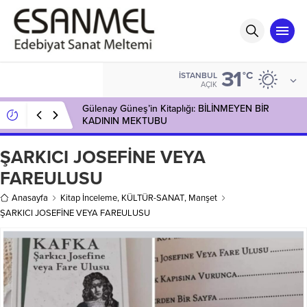
31
°C
İSTANBUL
AÇIK
Gülenay Güneş’in Kitaplığı: BİLİNMEYEN BİR
KADININ MEKTUBU
ŞARKICI JOSEFİNE VEYA
FAREULUSU
Anasayfa
Kitap İnceleme
,
KÜLTÜR-SANAT
,
Manşet
ŞARKICI JOSEFİNE VEYA FAREULUSU