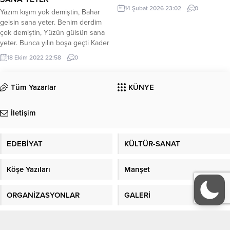
ortak dilinde bir araya geldi. (Basın
14 Şubat 2026 23:02
0
Yazım kışım yok demiştin, Bahar
bülteninden) Lüleburgaz’da 14
gelsin sana yeter. Benim derdim
Şubat Dünya Öykü Günü, Eski
çok demiştin, Yüzün gülsün sana
Hükümet Konağı Meydanı’nda,
yeter. Bunca yılın boşa geçti Kader
Kubbeler Altı’nda bulunan Taş
seni bugün seçti Yonca ekti burçak
Kafe’de düzenlenen kapsamlı bir
18 Ekim 2022 22:58
0
biçti, Sözün geçsin sana yeter.
edebiyat etkinliğiyle kutlandı. “Her
Uzun sözün kısasıydın
öykü bir iz bırakır” anlayışıyla
Peygamberin asasıydın Bu hayatın
hazırlanan program, öykü ve şiirin
Tüm Yazarlar
KÜNYE
yasasıydın, İşin bitsin sana yeter.
farklı boyutlarını ele alan sunumlar
Kimim deme yanımda ol Güçlü
ile şiir...
İletişim
olsun...
EDEBİYAT
KÜLTÜR-SANAT
Köşe Yazıları
Manşet
ORGANİZASYONLAR
GALERİ
Gazete Manşetleri
Sitene Ekle