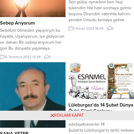
Sen gülüp oynarken ben hep
bazen sevdiklerinizle, bazen...
(Fotoğraflar fon boş şekilde
tükendim Hal hatır sormaya gelme
olması)...
boşuna Direndim sabrımla kahrını
yendim Umudu kırmaya gelme
Sebep Arıyorum
boşuna * Günü düne sordum
2 Nisan 2023 16:09
0
Sebebini bilmeden yaşıyorum bu
haftayı aya Bana ettiğini unuttun
hayatta, Uyanıyorum, işe gidiyorum
güya Sen beni ben seni sevmiştik
ve dahası Bir sebep arıyorum her
baya Teselli vermeye gelme
gün Bu dünyada yaşamaya
boşuna * En güzel baharda elini
Gülmek için bir sebep, Uyanmak
tuttum Sen yağmur idin ben kara...
12 Temmuz 2023 12:34
0
için bir sebep, Sevmek için bir
sebep Bulamıyorum bu dünyada.
Sevmek insana zulüm, Unutmak
insana hediye Ne hediyem olur ne
zulüm Bu dünya da zor...
Lüleburgaz’da 14 Şubat Dünya
Öykü Günü Coşkusu
REKLAMI KAPAT
Şairler, yazarlar ve
edebiyatseverler 14
Şubat’ta Lüleburgaz’ın tarihi mekanı
SANA YETER