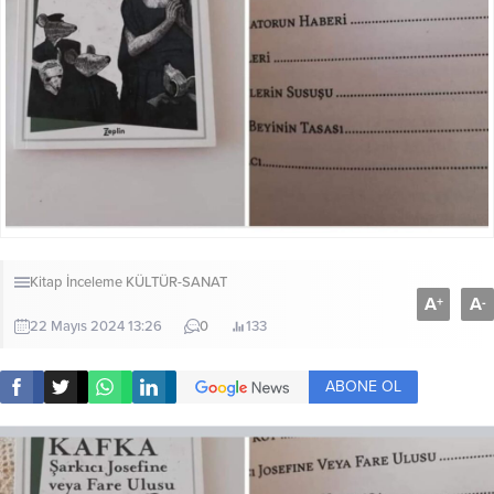
Kitap İnceleme
KÜLTÜR-SANAT
A
A
+
-
22 Mayıs 2024 13:26
0
133
ABONE OL