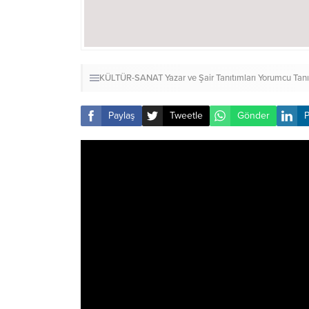
KÜLTÜR-SANAT
Yazar ve Şair Tanıtımları
Yorumcu Tanı
Paylaş
Tweetle
Gönder
P