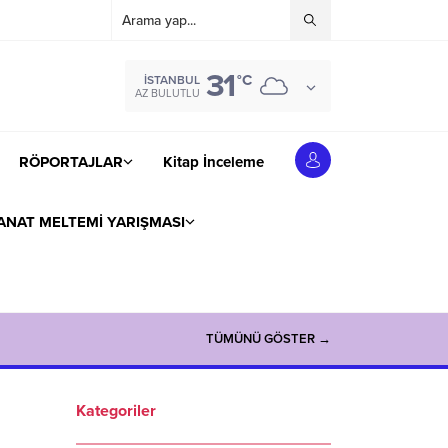
31
°C
İSTANBUL
AZ BULUTLU
RÖPORTAJLAR
Kitap İnceleme
ANAT MELTEMİ YARIŞMASI
TÜMÜNÜ GÖSTER →
Kategoriler