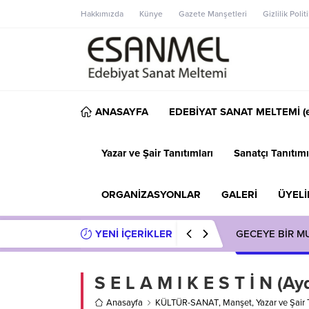
Hakkımızda
Künye
Gazete Manşetleri
Gizlilik Polit
ANASAYFA
EDEBİYAT SANAT MELTEMİ (e
Yazar ve Şair Tanıtımları
Sanatçı Tanıtımı
ORGANİZASYONLAR
GALERİ
ÜYELİ
YENİ İÇERİKLER
GECEYE BİR M
S E L A M I K E S T İ N (Ayd
Anasayfa
KÜLTÜR-SANAT
,
Manşet
,
Yazar ve Şair 