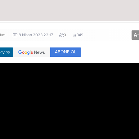
A
+
tımı
18 Nisan 2023 22:17
0
349
ABONE OL
aylaş