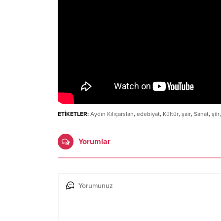
ETİKETLER:
Aydın Kılıçarslan
,
edebiyat
,
Kültür
,
şair
,
Sanat
,
şiir
Yorumlar