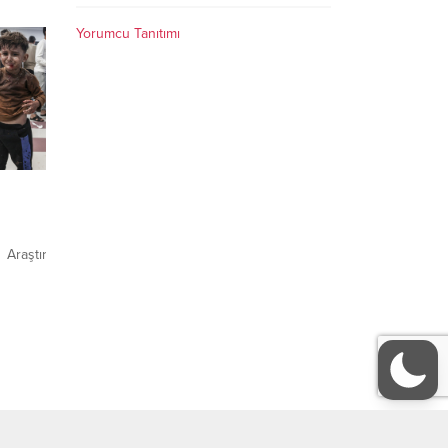
abı.
Yorumcu Tanıtımı
acı-
ar
n bu
n bu
un
du?
,
sıl ki
n fazla