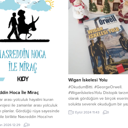
Wigan İskelesi Yolu
#OkudumBitti. #GeorgeOrwell.
din Hoca İle Miraç
#WıganİskelesiYolu Distopik tarzın
olarak gördüğüm ve birçok eserini
r arası yolculuk hayalini kuran
solukta severek okuduğum bir ya
projesi ile zamanlar arası yolculuk
Orwell’in bu eserini herhangi bir
 planlar. Gördüğü rüya sayesinde
2 Eylül 2024 11:43
0
inceleme yapmadan gözü kapalı a
 ile birlikte Nasreddin Hoca’nın
Öncelikle şunu söylemeliyim ki kita
ı zamana gider ve hikayesi başlar.
an 2026 12:29
0
“Paris ve Londra’da Beş Parasız”