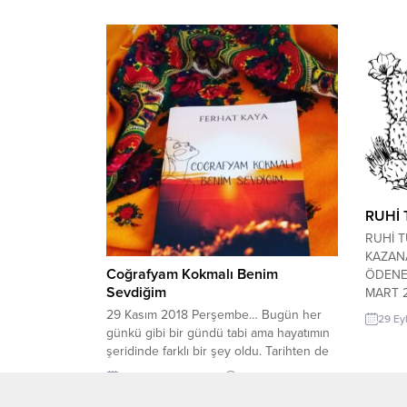
Zaman 
hadi baş
25.03.
TÜRKÇE 
Kapak Ka
RUHİ 
RUHİ 
KAZANA
Coğrafyam Kokmalı Benim
ÖDENE
Sevdiğim
MART 20
adına 
29 Kasım 2018 Perşembe… Bugün her
29 Ey
verilec
günkü gibi bir gündü tabi ama hayatımın
Şiir Ödü
şeridinde farklı bir şey oldu. Tarihten de
şekilde
anlaşıldığı gibi bir sonbahar günüydü.
17 Mayıs 2023 11:49
0
aday ol
Her zamanki şeyler tekrarlandı. Ta ki
şiir gör
evden çıktıktan sonra bir ağacın