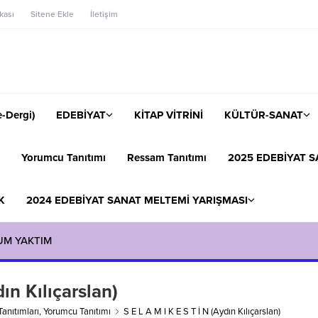
ikası
Sitene Ekle
İletişim
-Dergi)
EDEBİYAT
KİTAP VİTRİNİ
KÜLTÜR-SANAT
Yorumcu Tanıtımı
Ressam Tanıtımı
2025 EDEBİYAT S
K
2024 EDEBİYAT SANAT MELTEMİ YARIŞMASI
UM YAKTIM
ın Kılıçarslan)
Tanıtımları
,
Yorumcu Tanıtımı
S E L A M I K E S T İ N (Aydın Kılıçarslan)