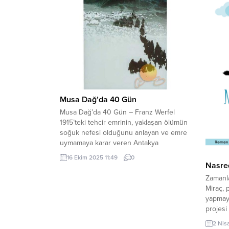
Musa Dağ’da 40 Gün
Musa Dağ’da 40 Gün – Franz Werfel
1915’teki tehcir emrinin, yaklaşan ölümün
soğuk nefesi olduğunu anlayan ve emre
uymamaya karar veren Antakya
Ermenilerinin direniş ve kaçış hikâyesine
16 Ekim 2025 11:49
0
odaklanan Musa Dağ’da Kırk Gün adlı
Nasred
roman, yazarı Franz Werfel’in altını çizdiği
Zamanla
gibi yakın tarihin gerçek ve hazin bir
Miraç, 
sayfasıdır. Werfel’in sözleriyle bu...
yapmayı
projesi
yaşadığ
2 Nis