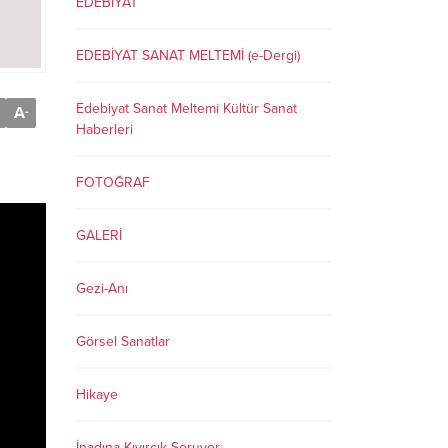
EDEBİYAT
EDEBİYAT SANAT MELTEMİ (e-Dergi)
Edebiyat Sanat Meltemi Kültür Sanat
A
-
Haberleri
FOTOĞRAF
GALERİ
Gezi-Anı
Görsel Sanatlar
Hikaye
İnadına Kıvırcık Soruyor