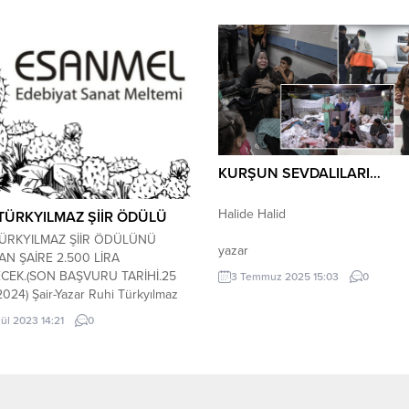
yolculuğu yapmaya hazırsanız
tarzında, daha çok bir inceleme kit
layalım. Liste Fiyatı: Yayın Tarihi:
Paris ve Londra’da Beş Parasız...
2022 ISBN: 9786254202032 Dil:
Sayfa Sayısı: 114 Cilt Tipi: Karton
ğıt...
KURŞUN SEVDALILARI…
Halide Halid
TÜRKYILMAZ ŞİİR ÖDÜLÜ
Araştırm
TÜRKYILMAZ ŞİİR ÖDÜLÜNÜ
yaz
N ŞAİRE 2.500 LİRA
“Kurşun sevdalıları…” nede
CEK.(SON BAŞVURU TARİHİ.25
3 Temmuz 2025 15:03
0
yazıma böyle başlık taktım? Nede
24) Şair-Yazar Ruhi Türkyılmaz
konu dikkatimi çekti? Neden kurş
düzenlenen ve 2024’te 13’üncüsü
lül 2023 14:21
0
benim yazımın kötü kahramanı ol
ek olan, “Ruhi Türkyılmaz Sanatevi
Neden? Nedeni günahsız insanları
lü”ne iştirak şartları aşağıdaki
çocukları, yaşlıları kendine hedef
dir. KATILIM KOŞULLARI; -Ödüle
seçenlerin kurşuna olan aşkları. Na
an yapıtlarda çağdaş bir dünya ve
insan yemek yemeden, su içmede
üşü, şiirin gerektirdiği estetik ve