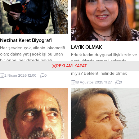
Nezihat Keret Biyografi
LAYIK OLMAK
Her şeyden çok, ailenin lokomotifi
olan; daima yetişecek işi bulunan
Erkek-kadın duygusal ilişkilerde ve
bir Anne, her dizede hayatı
dostluklarda manevi anlamda
REKLAMI KAPAT
sorgulatan, anlatacak öyküsünden
karşılıksız, beklentisiz sevebilir
çok anlaşılacak hayalleri olan bir
miyiz? Beklenti halinde olmak
2 Nisan 2026 12:00
0
Şair, kararlı hale gelebilmek için
koşullu sevmek midir? Evet veya
18 Ağustos 2025 11:27
0
çoğu zaman ödün vermiş;
hayır. Herkese göre değişir. Aşkta
karşılığında ilham bulmuş bir Kimya
beklenti olmaz diye düşünenleri
mühendisi. Profesyonel yaşamında
duyar gibiyim. Bana göre, ikili erkek
kalite ve proje yönetimi alanında
kadın ilişkilerinde aksine daha da
çalışırken, iç dünyasını edebiyatla
belirgin manevi beklentiler ve
ifade...
emek söz konusu olabilir. Bu gayet
doğaldır...