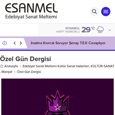
29
°C
İSTANBUL
HAFIF YAĞMURLU
İnadına Kıvırcık Soruyor Şenay T.E.K Cevaplıyor
Özel Gün Dergisi
Anasayfa
Edebiyat Sanat Meltemi Kültür Sanat Haberleri
,
KÜLTÜR-SANAT
,
Manşet
Özel Gün Dergisi