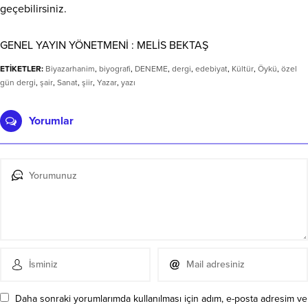
geçebilirsiniz.
GENEL YAYIN YÖNETMENİ : MELİS BEKTAŞ
ETİKETLER:
Biyazarhanim
,
biyografi
,
DENEME
,
dergi
,
edebiyat
,
Kültür
,
Öykü
,
özel
gün dergi
,
şair
,
Sanat
,
şiir
,
Yazar
,
yazı
Yorumlar
Daha sonraki yorumlarımda kullanılması için adım, e-posta adresim ve