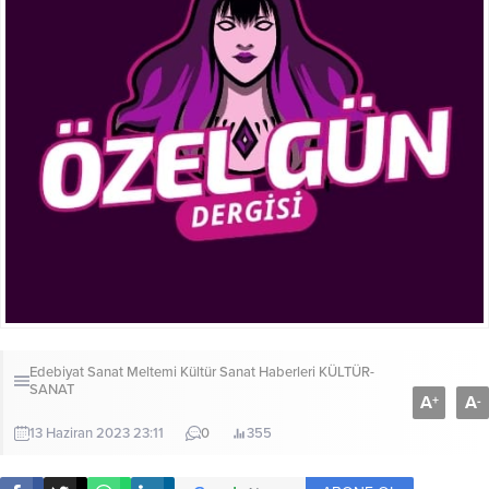
Edebiyat Sanat Meltemi Kültür Sanat Haberleri
KÜLTÜR-
SANAT
A
A
+
-
13 Haziran 2023 23:11
0
355