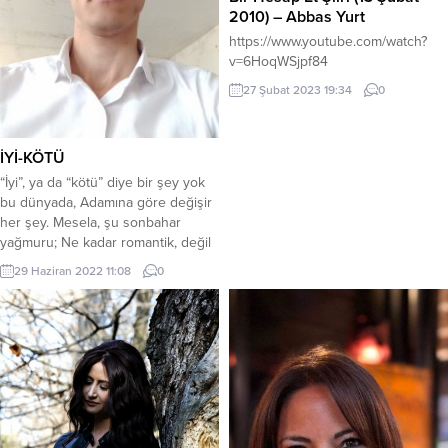
2010) – Abbas Yurt
https://www.youtube.com/watch?
v=6HoqWSjpf84
27 Şubat 2023 19:34
0
İYİ-KÖTÜ
“İyi”, ya da “kötü” diye bir şey yok
bu dünyada, Adamına göre değişir
her şey. Mesela, şu sonbahar
yağmuru; Ne kadar romantik, değil
mi? Sevgilinle yürüyorsun altında,
29 Haziran 2022 11:08
0
Birlikte ıslanıyorsunuz, İçin kıpır-
kıpır. Ama sen onu bir de Şuradaki
kimsesiz çocuğa sor: Ayakkabısı
delik, Gömleği yırtık-sökük, İçi
darmadağın. HAİKU Vedamdı benim
O...