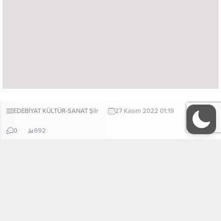
EDEBİYAT
KÜLTÜR-SANAT
Şiir
27 Kasım 2022 01:19
A
A
+
-
0
692
ABONE OL
Ömür dediğim
Dilaver Karagöz