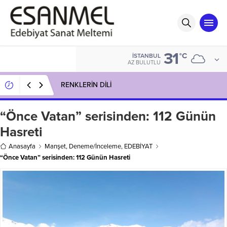
31
°C
İSTANBUL
AZ BULUTLU
RENKLERİN DİLİ
“Önce Vatan” serisinden: 112 Günün
Hasreti
Anasayfa
Manşet
,
Deneme/İnceleme
,
EDEBİYAT
“Önce Vatan” serisinden: 112 Günün Hasreti