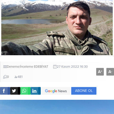
Deneme/İnceleme
EDEBİYAT
27 Kasım 2022 16:30
A
A
+
-
0
481
ABONE OL