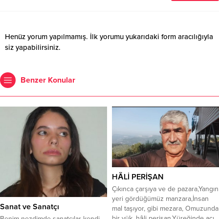
Henüz yorum yapılmamış. İlk yorumu yukarıdaki form aracılığıyla
siz yapabilirsiniz.
Benzer Konular
HÂLİ PERİŞAN
Çıkınca çarşıya ve de pazara,Yangın
yeri gördüğümüz manzara,İnsan
Sanat ve Sanatçı
mal taşıyor, gibi mezara, Omuzunda
bir yük, hâli perişan,Yüreğinde acı,
Benim nezdimde sanatçılar kendi