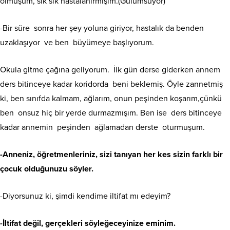
olmuşum, sık sık hastalanırmışım.(Gülümsüyor)
-Bir süre sonra her şey yoluna giriyor, hastalık da benden
uzaklaşıyor ve ben büyümeye başlıyorum.
Okula gitme çağına geliyorum. İlk gün derse giderken annem
ders bitinceye kadar koridorda beni beklemiş. Öyle zannetmiş
ki, ben sınıfda kalmam, ağlarım, onun peşinden koşarım,çünkü
ben onsuz hiç bir yerde durmazmışım. Ben ise ders bitinceye
kadar annemin peşinden ağlamadan derste oturmuşum.
-Anneniz, öğretmenleriniz, sizi tanıyan her kes sizin farklı bir
çocuk olduğunuzu söyler.
-Diyorsunuz ki, şimdi kendime iltifat mı edeyim?
-İltifat değil, gerçekleri söyleğeceyinize eminim.