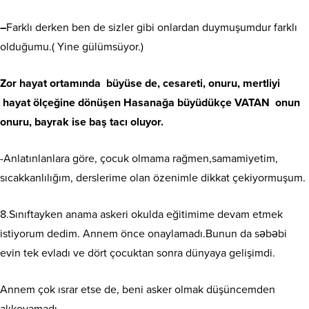
–
Farklı derken ben de sizler gibi onlardan duymuşumdur farklı
olduğumu.( Yine gülümsüyor.)
Zor hayat ortamında büyüse de, cesareti, onuru, mertliyi
hayat ölçeğine dönüşen Hasanağa büyüdükçe VATAN onun
onuru, bayrak ise baş tacı oluyor.
-Anlatınlanlara göre, çocuk olmama rağmen,samamiyetim,
sıcakkanlılığım, derslerime olan özenimle dikkat çekiyormuşum.
8.Sınıftayken anama askeri okulda eğitimime devam etmek
istiyorum dedim. Annem önce onaylamadı.Bunun da səbəbi
evin tek evladı ve dört çocuktan sonra dünyaya gelişimdi.
Annem çok ısrar etse de, beni asker olmak düşüncemden