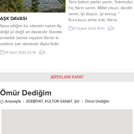
Yere batsın partin senin, Yokmudur
gülüyordu yıldızlarVakit gece
hiç fikrin senin, Millet olsun, derdin
yarısını bıraktı sessizceKirpiklerim
senin, İyi düşün, iyi konuş. *
kapanırkenSenden öncesine… &
AŞK DAVASI
Kuru,kuru etme inat, Varsa
Aşık Alemi & (17/08/96 london) Bir
fikrin,fikri anlat, Her dakika ve her
Sana ettiğim bu sitemim nazım Ay
yorum … Nehir mi güzel Ay mıOnu
27 Şubat 2023 19:41
0
saat, İyi düşün, iyi konuş. * Ziyanı
değil yıl değil an davasıdır Vuslata
gören göz müGönülde ki...
yok olsun partin, Değişmeli
ermektir benim niyazım Senin ki
zihniyetin, Haline bir bak memletin,
sadece şan davasıdır Aşka feda
İyi düşün, iyi konuş. İster şair,ister
ettim uykularımı Yıldızlar anlamaz
25 Eylül 2022 22:18
0
ozan,...
kaygılarımı Şafağa sakladım
duygularımı Geceyle duruşmam tan
davasıdır Yürek bir deli tay laftan
anlamaz Haylaz çocuk olur aftan
REKLAMI KAPAT
anlamaz Dost düşman tanımaz
saftan anlamaz...
Ömür Dediğim
Anasayfa
EDEBİYAT
,
KÜLTÜR-SANAT
,
Şiir
Ömür Dediğim