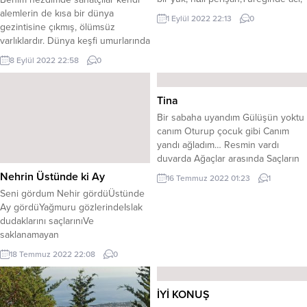
dili perişan. Dokunsan feryadı
alemlerin de kısa bir dünya
1 Eylül 2022 22:13
0
duyulur arşa,Hayat çok pahalı,
gezintisine çıkmış, ölümsüz
diyor; gel yaşa,Sanki bir cephede,
varlıklardır. Dünya keşfi umurlarında
girmiş savaşa, Omuzunda bir yük,
bile değildir… Onlar keşfettikleri ile
8 Eylül 2022 22:58
0
hâli perişan,Yüreğinde acı, dili
dünyayı tavaf ettikten sonra, yeni
perişan. Kiminin korkudan, tutulmuş
bir dünyanın mumkunatı için
dili,İki laf etmeye, yoktur
uğraşan birer sörfçü, bilgedirler…
Tina
mecâli,Yolunu şaşırmış,...
Gelin şöyle kısa bir empati kuralım:
Bir sabaha uyandım Gülüşün yoktu
Konumuz sanat olsun… Öncelikle
canım Oturup çocuk gibi Canım
insanların en çok önemsediği giyim
yandı ağladım… Resmin vardı
kuşam,...
duvarda Ağaçlar arasında Saçların
omuzunda Canım yandı ağladım…
Nehrin Üstünde ki Ay
16 Temmuz 2022 01:23
1
Kokunu aradığım Yastığına sarıldım
Seni gördum Nehir gördüÜstünde
Yüreğime sus derken Canım yandı
Ay gördüYağmuru gözlerindeIslak
ağladım… Seni nasıl özledim Sevgili’
dudaklarını saçlarınıVe
memleketim Bakınca gözlerine
saklanamayan
Canım yandı ağladım… & Aşık Alemi
hüzünüYüzündeFırtınalar yarattım
& (02/02/08 london) Bilal SİLİ
18 Temmuz 2022 22:08
0
kendimceYakıp yıktım seni üzen
herşeyiSıcak nefesinle
buluştuğumNehrin üstünde ki
İYİ KONUŞ
AyGöz kırpar yineMasum