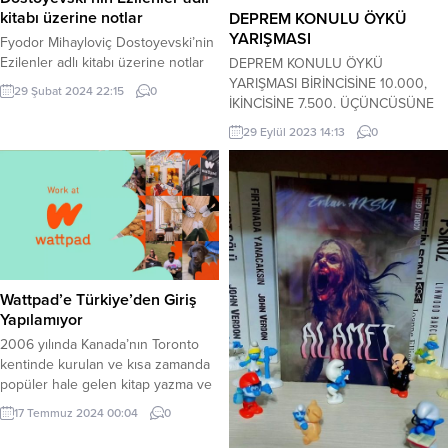
kitabı üzerine notlar
DEPREM KONULU ÖYKÜ
YARIŞMASI
Fyodor Mihayloviç Dostoyevski’nin
Ezilenler adlı kitabı üzerine notlar
DEPREM KONULU ÖYKÜ
Gülzar Ahmedova … “Fakir olmak
YARIŞMASI BİRİNCİSİNE 10.000,
29 Şubat 2024 22:15
0
günah değil, zengin olup başkasını
İKİNCİSİNE 7.500. ÜÇÜNCÜSÜNE
ezmek günah.” “Kaderin baskısı
5.000 LİRA ÖDENECEK, 1 YAZARA
29 Eylül 2023 14:13
0
altında ezilen daha niceleri
3.000 LİRALIK MANSİYON ÖDÜLÜ
uğradıkları haksızlığın üstüne
TAKDİM EDİLECEK.(SON BAŞVURU
üstüne gitmekten acı bir zevk
TARİHİ.06 KASIM 2023 PAZARTESİ)
duyarlar.” “Belki en büyük
Yaşar Dondurma ve Gıda Maddeleri
kahramanlık, insanın hayatta
A.Ş (MADO) ile Kahramanmaraş
ikincilikle yetinmesidir.” ” İyi insanlar
Edebiyat ve Sanat Derneği
karşılık beklemeden yardıma
(MESDER) yöneticileri depremin
koşarlar.”...
insanın bireysel ve sosyal
Wattpad’e Türkiye’den Giriş
hayatında oluşturduğu etkiyi, öykü
Yapılamıyor
tekniği ile...
2006 yılında Kanada’nın Toronto
kentinde kurulan ve kısa zamanda
popüler hale gelen kitap yazma ve
okuma sitesi Wattpad’e Türkiye’den
17 Temmuz 2024 00:04
0
erişim engelledi. Kanada menşeli
hikaye yazma ve okuma sitesi