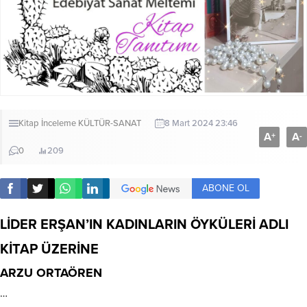
Kitap İnceleme
KÜLTÜR-SANAT
8 Mart 2024 23:46
A
A
+
-
0
209
ABONE OL
LİDER ERŞAN’IN KADINLARIN ÖYKÜLERİ ADLI
KİTAP ÜZERİNE
ARZU ORTAÖREN
…