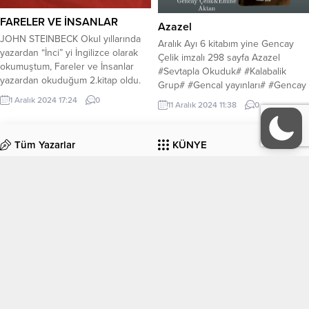
FARELER VE İNSANLAR
Azazel
JOHN STEINBECK Okul yıllarında
Aralık Ayı 6 kitabım yine Gencay
yazardan “İnci” yi İngilizce olarak
Çelik imzalı 298 sayfa Azazel
okumuştum, Fareler ve İnsanlar
#Sevtapla Okuduk# #Kalabalik
yazardan okuduğum 2.kitap oldu.
Grup# #Gencal yayınları# #Gencay
Mevsimlik tarım işçisi olan ufak
Çelik# Büyüye inanırmısıniz?
1 Aralık 2024 17:24
0
11 Aralık 2024 11:38
0
tefek, iyi yürekli George ile iri yarı,
İnsanların büyü ve görünmez. bir
aklı yarım, güçlü kuvvetli ancak saf
varlık ile hayatınızın değişeceğine
olan Lennie’nin dostluğu,
inanır mısınız? Öyleyse hazır olun
Tüm Yazarlar
KÜNYE
dayanışmaları, hayalleri ve
AZAZEL sizi oldukça etkileyen bir
öykülerini anlatıyor hikaye. Kitapta
kitap olacak. (Azazel) Şeytanın
birçok yan karakter ve insan...
İletişim
Melek olduğu zamanın adı.
“Korkuyla yüzleşme...
EDEBİYAT
KÜLTÜR-SANAT
Köşe Yazıları
Manşet
ORGANİZASYONLAR
GALERİ