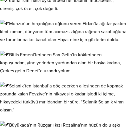
Kuma isimli kısa öykülerdeki her kadının mücadelesi,
direnişi çok özel, çok değerli.
Munzur’un hırçınlığına oğlunu veren Fidan’la ağıtlar yaktım
kimi zaman, dünyanın tüm acımazsızlığına rağmen sakat oğluna
ve torunlarına kol kanat olan Hayat nine için gözlerim doldu.
Bitlis Ermeni’lerinden Sarı Gelin’in köklerinden
kopuşundan, yine yerinden yurdundan olan bir başka kadına,
Çerkes gelin Denef’e uzandı yolum.
Selanik’ten İstanbul’a göç ederken ailesinden de kopmak
zorunda kalan Fevziye’nin hikayesi o kadar işledi ki içime,
hikayedeki türküyü mırıldandım bir süre. “Selanik Selanik viran
olasın.”
Büyükada’nın Rüzgarlı kızı Rozalina’nın hüzün dolu aşkı