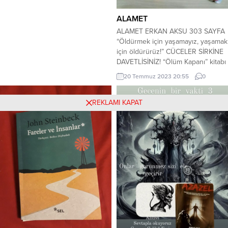
Wattpad, Türkiye’de
ALAMET
kapatıldı. Ankara 10. Sulh Ceza
Hakimliğinin aldığı karar göre
ALAMET ERKAN AKSU 303 SAYFA
Wattpad’e Türkiye’den erişim
“Öldürmek için yaşamayız, yaşamak
sağlanamayacak. Twitter’daki
için öldürürüz!” CÜCELER SİRKİNE
“Engelli Web” sayfası, Wattpad’e
DAVETLİSİNİZ! “Ölüm Kapanı” kitabı
erişim yasağı kararını Ankara 10....
ile tanışmıştım Erkan Aksu kalemi
20 Temmuz 2023 20:55
0
ile ve severek okumuştum
Figo’nun hikayesini. Şimdide
bambaşka bir dünyanın kapılarını
REKLAMI KAPAT
araladım Alamet ile. Yine oldukça
akıcı ve heyecan dolu satırlardı.
Hikayemizin baş kahramanı Arif,
küçük yaşta ailesini...