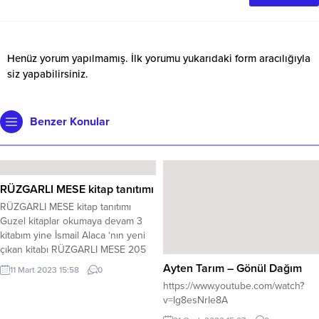
Henüz yorum yapılmamış. İlk yorumu yukarıdaki form aracılığıyla
siz yapabilirsiniz.
Benzer Konular
RÜZGARLI MESE kitap tanıtımı
RÜZGARLI MESE kitap tanıtımı
Guzel kitaplar okumaya devam 3
kitabım yine İsmail Alaca ‘nın yeni
çıkan kitabı RÜZGARLI MESE 205
SY ÎSMAİL ALACA Meryem hanım
Ayten Tarım – Gönül Dağım
11 Mart 2023 15:58
0
kızı Sude’ye çok dúşkündü
https://www.youtube.com/watch?
,gözünün önünden 1 dl bile
v=Ig8esNrIe8A
ayrılmasını istemezdi. Fikret bey ile