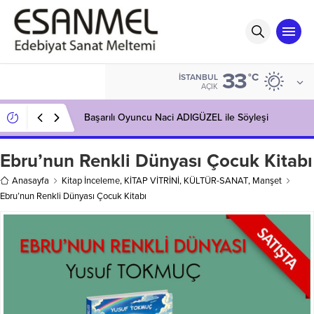
33
°C
İSTANBUL
AÇIK
Başarılı Oyuncu Naci ADIGÜZEL ile Söyleşi
Ebru’nun Renkli Dünyası Çocuk Kitabı
Anasayfa
Kitap İnceleme
,
KİTAP VİTRİNİ
,
KÜLTÜR-SANAT
,
Manşet
Ebru’nun Renkli Dünyası Çocuk Kitabı