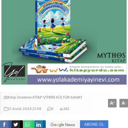
Kitap İnceleme
KİTAP VİTRİNİ
KÜLTÜR-SANAT
A
A
+
-
21 Aralık 2024 21:08
0
342
ABONE OL