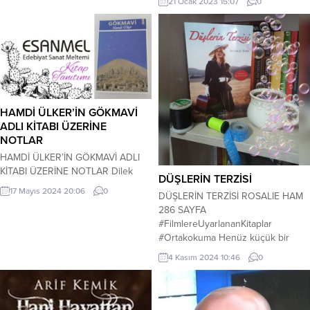
Fikret geyin işine yakın olsun diye
21 Ocak 2023 15:07
0
dededen kalma evde oturuyorlardı.
Bahçede...
HAMDİ ÜLKER’İN GÖKMAVİ
ADLI KİTABI ÜZERİNE
NOTLAR
HAMDİ ÜLKER’İN GÖKMAVİ ADLI
KİTABI ÜZERİNE NOTLAR Dilek
DÜŞLERİN TERZİSİ
Özdemir … Erzincan/Gölbaşı’dan ilk
17 Mayıs 2024 20:06
0
DÜŞLERİN TERZİSİ ROSALIE HAM
minibüse binerek
286 SAYFA
Adıyaman’ın/Doğanlı köyüne
#FilmlereUyarlananKitaplar
öğretmenlik için ilk tayini çıkar.
#Ortakokuma Henüz küçük bir
Köyde Kürt Alevi dedeleri
çocukken koparıldığın ve bir daha
misafirperverliklerini en samimi
4 Kasım 2024 10:46
0
geri dönemediğin yer hala evin
şekilde gösterirler. Her konuda
midir? Myrtle Dunnage, yıllar önce
öğretmene saygıda kusur etmezler.
daha bir çocukken ayrılmak
Yazar köyün okulununu lojmanına
zorunda bırakıldığı annesine ve
yerleşerek, sınıfta öğrencilerinle