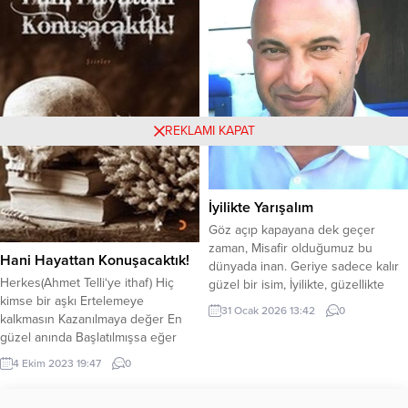
küçük kasabası Dungatar’a geri
tanışır. Akşam lojmanın odasına
döner. Artık o zavallı çocuk değildir.
çekildiğinde üniversite yıllarından...
Ayrı kaldığı zaman içinde
muhteşem bir...
REKLAMI KAPAT
İyilikte Yarışalım
​Göz açıp kapayana dek geçer
zaman, Misafir olduğumuz bu
Hani Hayattan Konuşacaktık!
dünyada inan. Geriye sadece kalır
Herkes(Ahmet Telli‘ye ithaf) Hiç
güzel bir isim, İyilikte, güzellikte
kimse bir aşkı Ertelemeye
yarışalım can. *** ​Kırmayalım
31 Ocak 2026 13:42
0
kalkmasın Kazanılmaya değer En
kimseyi, yıkmayalım gönül,
güzel anında Başlatılmışsa eğer
Bahçemizde açsın hep sevgi dolu
Arif-i Kitap Ayrıntıları
gül. Nefesin sayılıdır, geçip gider
4 Ekim 2023 19:47
0
bu ömür, İyilikte, güzellikte yarışalım
can. *** ​Heybede kalsın sevabın,