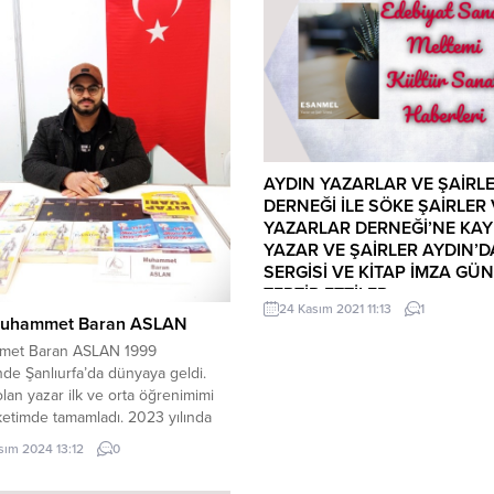
AYDIN YAZARLAR VE ŞAİRL
DERNEĞİ İLE SÖKE ŞAİRLER
YAZARLAR DERNEĞİ’NE KAYI
YAZAR VE ŞAİRLER AYDIN’DA
SERGİSİ VE KİTAP İMZA GÜ
TERTİP ETTİLER.
24 Kasım 2021 11:13
1
AYDIN YAZARLAR VE ŞAİRLER D
Muhammet Baran ASLAN
İLE SÖKE ŞAİRLER VE YAZARLAR
et Baran ASLAN 1999
DERNEĞİ’NE KAYITLI YAZAR VE 
de Şanlıurfa’da dünyaya geldi.
AYDIN’DA ŞİİR SERGİSİ VE KİTAP 
lan yazar ilk ve orta öğrenimimi
GÜNÜ TERTİP ETTİLER. 22-26 Ka
etimde tamamladı. 2023 yılında
2021 tarihleri arasında ”Aydın Bü
pe Üniversitesi Tarih
sım 2024 13:12
0
Belediyesi Recep Yazıcıoğlu Kültü
den şeref talebesi derecesiyle
Sergi Salonu-Adnan Menderes Bul
ldu. Şuan Anadolu Üniversitesi