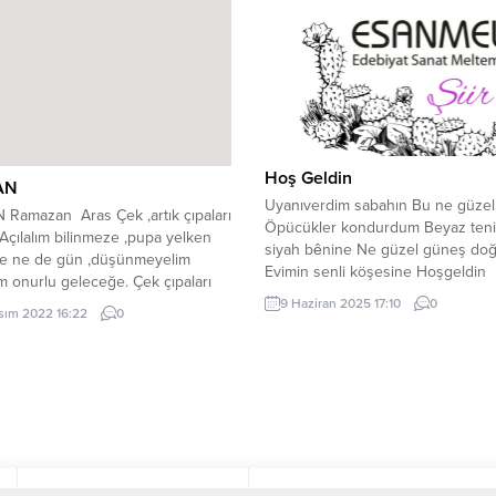
Aydın” adresinde, Aydın Yazarlar 
e Televizyon Programcılığı ile
Şairler Derneği ile Söke Şairler...
 Üniversitesi Yeni Medya ve
ilik bölümlerinde tahsil
e. Ayrıca Şanlıurfa – Birecik’te
öğretmenlik...
Hoş Geldin
AN
Uyanıverdim sabahın Bu ne güzell
Ramazan Aras Çek ,artık çıpaları
Öpücükler kondurdum Beyaz teni
Açılalım bilinmeze ,pupa yelken
siyah bênine Ne güzel güneş do
e ne de gün ,düşünmeyelim
Evimin senli köşesine Hoşgeldin
ım onurlu geleceğe. Çek çıpaları
hoşgeldin Mutluluğum, doğan gü
çek kaptan Yavşaklar ,haramiler
9 Haziran 2025 17:10
0
sım 2022 16:22
0
Gecem, ayım delidolu yıldızım Her
eden Alnımızın teri ,çalınmadan
zerresinde kendimi bulduğum
im dolu ,gözüm dolu ,be kaptan,
Sonbaharım, dökülen yaprağım He
da çocuklar, İskelede emekçiler,
her saniye Sendin, saatlerce yazd
de kadınlar, Vee ..Demokrasi
Hoşgeldin hoşgeldin Mutluluğum
n ,kaptan Satılmışların ,...
güneşim… Emrah Elitaş