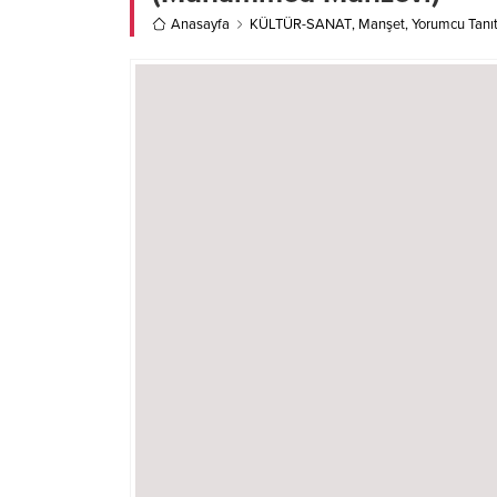
Anasayfa
KÜLTÜR-SANAT
,
Manşet
,
Yorumcu Tanı