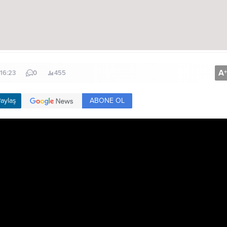
A
+
 16:23
0
455
ABONE OL
aylaş