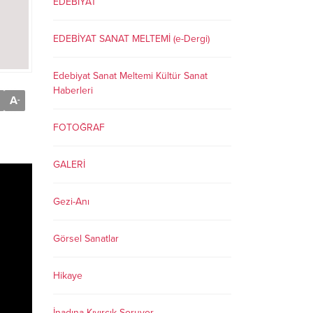
EDEBİYAT
EDEBİYAT SANAT MELTEMİ (e-Dergi)
Edebiyat Sanat Meltemi Kültür Sanat
Haberleri
A
-
FOTOĞRAF
GALERİ
Gezi-Anı
Görsel Sanatlar
Hikaye
İnadına Kıvırcık Soruyor