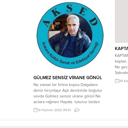
Radyo v
Erzurum
Gazetec
görmekt
ücretli 
KAPT
KAPTAN 
kaptan 
Ne gec
Salınal
GÜLMEZ SENSİZ VİRANE GÖNÜL
,çabuk 
26 Ka
,yetişm
Ne zaman bir fırtına kopsa Dalgalanır
çek. İç
deniz hırçınlaşır Aşk denizinde boğulur
Yurtlar
sevda Gülmez sensiz virane gönül Ne
Evlerin
acılara rağmen Hayata tutunur beden
ölüyorke
Sevgiyi dinleyen Aşk Yüzü gülmez
13 Haziran 2022 09:51
1
gözyaşı dökenler Ya sessizliğe bürünür
benliği Ya da uzak diyarlara göçer Kuş
misali akıp giden ömür de . Yalnız Adam