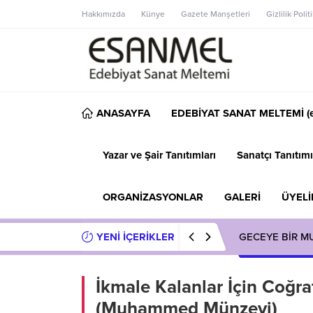
Hakkımızda
Künye
Gazete Manşetleri
Gizlilik Polit
ANASAYFA
EDEBİYAT SANAT MELTEMİ (e
Yazar ve Şair Tanıtımları
Sanatçı Tanıtımı
ORGANİZASYONLAR
GALERİ
ÜYELİ
YENİ İÇERİKLER
GECEYE BİR M
İkmale Kalanlar İçin Coğraf
(Muhammed Münzevi)