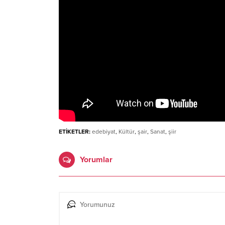
ETİKETLER:
edebiyat
,
Kültür
,
şair
,
Sanat
,
şiir
Yorumlar