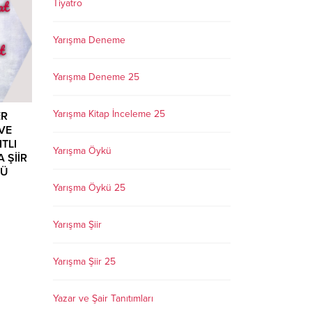
Tiyatro
Yarışma Deneme
Yarışma Deneme 25
Yarışma Kitap İnceleme 25
ER
 VE
TLI
Yarışma Öykü
 ŞİİR
NÜ
Yarışma Öykü 25
ERNEĞİ
Yarışma Şiir
ŞAİRLER
İMZA
sım
Yarışma Şiir 25
yükşehir
r ve
Yazar ve Şair Tanıtımları
varı,