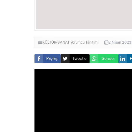
KÜLTÜR-SANAT
Yorumcu Tanıtımı
2 Nisan 2023
Paylaş
Tweetle
Gönder
P