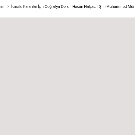
tımı
İkmale Kalanlar İçin Coğrafya Dersi | Hasan Nalçacı | Şiir (Muhammed Mün