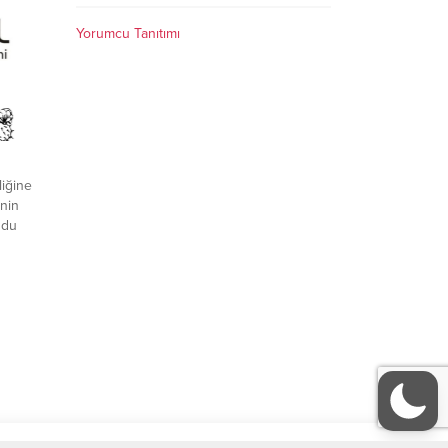
ve
Yorumcu Tanıtımı
iğine
nin
ğdu
neşim
r an
ığım
, doğan