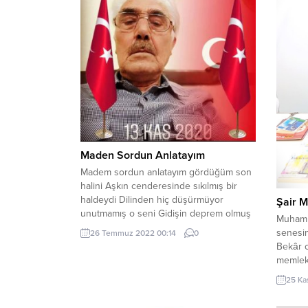
Maden Sordun Anlatayım
Madem sordun anlatayım gördüğüm son
halini Aşkın cenderesinde sıkılmış bir
haldeydi Dilinden hiç düşürmüyor
Şair 
unutmamış o seni Gidişin deprem olmuş
Muhamm
yıkılmış bir haldeydi Kimselerle
senesin
26 Temmuz 2022 00:14
0
konuşmuyor selam bile almıyor Gıdam
Bekâr o
ağlamak diyor ne yapılsa gülmüyor Derin
memlek
derin. ah çekiyor belli seni özlüyor Bir taş
Hacette
25 Ka
gibi kaskatı kesilmiş bir haldeydi
Bölümün
Günlerdir aynı...
mezun o