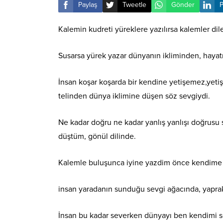
Paylaş
Tweetle
Gönder
P
Kalemin kudreti yüreklere yazılırsa kalemler dil
Susarsa yürek yazar dünyanın
ikliminden, haya
İnsan koşar koşarda bir kendine yetişemez,yetişt
telinden dünya iklimine düşen söz sevgiydi.
Ne kadar doğru ne kadar yanlış yanlışı doğrus
düştüm, gönül dilinde.
Kalemle buluşunca iyine yazdim önce kendime 
insan yaradanın sunduğu sevgi ağacında, yaprakla
İnsan bu kadar severken dünyayı ben kendimi s