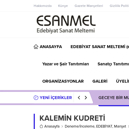
Hakkımızda
Künye
Gazete Manşetleri
Gizlilik Polit
ANASAYFA
EDEBİYAT SANAT MELTEMİ (e
Yazar ve Şair Tanıtımları
Sanatçı Tanıtımı
ORGANİZASYONLAR
GALERİ
ÜYELİ
YENİ İÇERİKLER
GECEYE BİR M
KALEMİN KUDRETİ
Anasayfa
Deneme/İnceleme
,
EDEBİYAT
,
Manşet