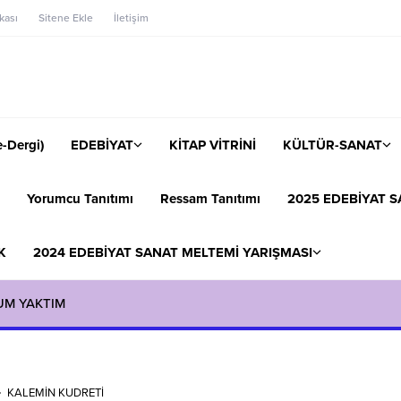
ikası
Sitene Ekle
İletişim
-Dergi)
EDEBİYAT
KİTAP VİTRİNİ
KÜLTÜR-SANAT
Yorumcu Tanıtımı
Ressam Tanıtımı
2025 EDEBİYAT S
K
2024 EDEBİYAT SANAT MELTEMİ YARIŞMASI
UM YAKTIM
KALEMİN KUDRETİ