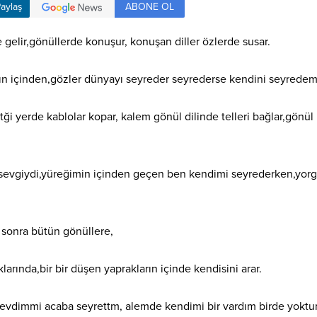
ABONE OL
aylaş
e gelir,gönüllerde konuşur, konuşan diller özlerde susar.
tın içinden,gözler dünyayı seyreder seyrederse kendini seyrede
ği yerde kablolar kopar, kalem gönül dilinde telleri bağlar,gönül
u sevgiydi,yüreğimin içinden geçen ben kendimi seyrederken,yor
sonra bütün gönüllere,
rında,bir bir düşen yaprakların içinde kendisini arar.
evdimmi acaba seyrettm, alemde kendimi bir vardım birde yoktu