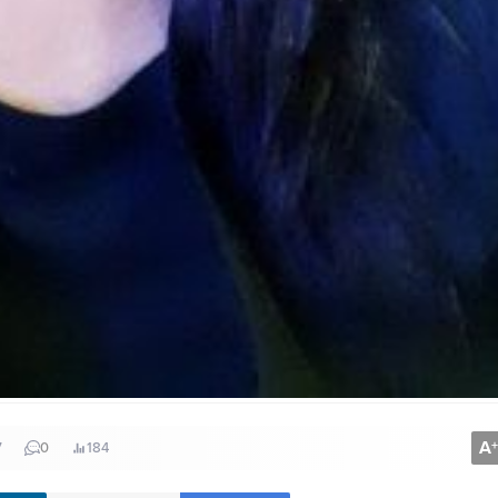
A
+
7
0
184