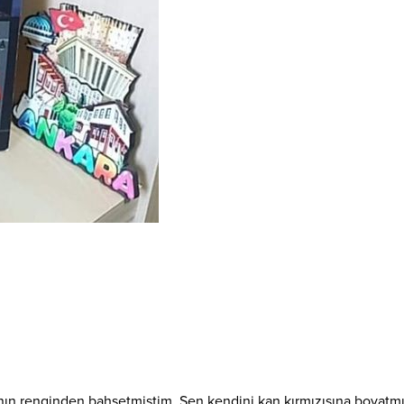
rının renginden bahsetmiştim. Sen kendini kan kırmızısına boyatmı