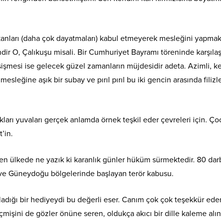
kanları (daha çok dayatmaları) kabul etmeyerek mesleğini yapma
ndir O, Çalıkuşu misali. Bir Cumhuriyet Bayramı töreninde karşılaş
sişmesi ise gelecek güzel zamanların müjdesidir adeta. Azimli, k
esleğine aşık bir subay ve pırıl pırıl bu iki gencin arasında filiz
ları yuvaları gerçek anlamda örnek teşkil eder çevreleri için. Ço
’in.
en ülkede ne yazık ki karanlık günler hüküm sürmektedir. 80 dar
u ve Güneydoğu bölgelerinde başlayan terör kabusu.
lladığı bir hediyeydi bu değerli eser. Canım çok çok teşekkür ede
mişini de gözler önüne seren, oldukça akıcı bir dille kaleme alı