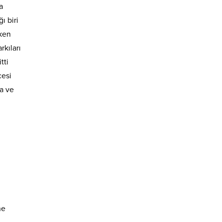
a
ı biri
rken
rkıları
tti
cesi
la ve
ne