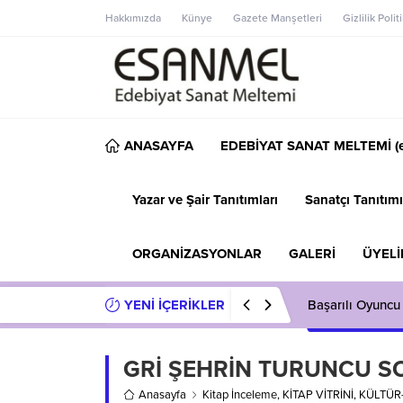
Hakkımızda
Künye
Gazete Manşetleri
Gizlilik Polit
ANASAYFA
EDEBİYAT SANAT MELTEMİ (e
Yazar ve Şair Tanıtımları
Sanatçı Tanıtımı
ORGANİZASYONLAR
GALERİ
ÜYELİ
YENİ İÇERİKLER
Başarılı Oyuncu
GRİ ŞEHRİN TURUNCU S
Anasayfa
Kitap İnceleme
,
KİTAP VİTRİNİ
,
KÜLTÜR