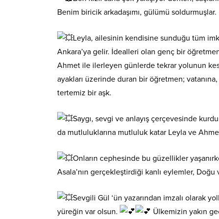
Benim biricik arkadaşımı, gülümü soldurmuşlar.
Leyla, ailesinin kendisine sunduğu tüm im
Ankara’ya gelir. İdealleri olan genç bir öğretme
Ahmet ile ilerleyen günlerde tekrar yolunun ke
ayakları üzerinde duran bir öğretmen; vatanına, m
tertemiz bir aşk.
Saygı, sevgi ve anlayış çerçevesinde kurduk
da mutluluklarına mutluluk katar Leyla ve Ahmet
Onların cephesinde bu güzellikler yaşanırk
Asala’nın gerçekleştirdiği kanlı eylemler, Doğ
Sevgili Gül ‘ün yazarından imzalı olarak yo
yüreğin var olsun.
Ülkemizin yakın geç