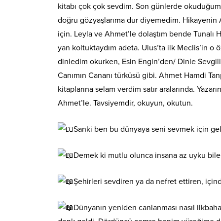
kitabı çok çok sevdim. Son günlerde okuduğum en
doğru gözyaşlarıma dur diyemedim. Hikayenin An
için. Leyla ve Ahmet’le dolaştım bende Tunalı H
yan koltuktaydım adeta. Ulus’ta ilk Meclis’in o 
dinledim okurken, Esin Engin’den/ Dinle Sevgil
Canımın Cananı türküsü gibi. Ahmet Hamdi Tanp
kitaplarına selam verdim satır aralarında. Yazarın
Ahmet’le. Tavsiyemdir, okuyun, okutun.
Sanki ben bu dünyaya seni sevmek için ge
Demek ki mutlu olunca insana az uyku bil
Şehirleri sevdiren ya da nefret ettiren, için
Dünyanın yeniden canlanması nasıl ilkbaha