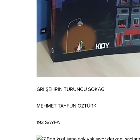
GRİ ŞEHRİN TURUNCU SOKAĞI
MEHMET TAYFUN ÖZTÜRK
193 SAYFA
Ben kızıl sana çok yakışıyor derken, saçla