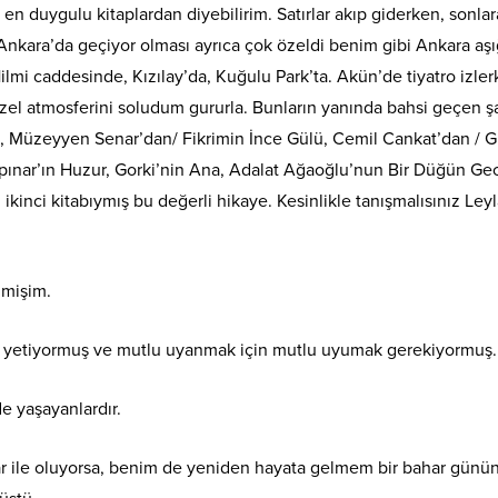
 duygulu kitaplardan diyebilirim. Satırlar akıp giderken, sonlar
kara’da geçiyor olması ayrıca çok özeldi benim gibi Ankara aşığ
ilmi caddesinde, Kızılay’da, Kuğulu Park’ta. Akün’de tiyatro izle
özel atmosferini soludum gururla. Bunların yanında bahsi geçen şa
i, Müzeyyen Senar’dan/ Fikrimin İnce Gülü, Cemil Cankat’dan / Gi
ınar’ın Huzur, Gorki’nin Ana, Adalat Ağaoğlu’nun Bir Düğün Ge
 ikinci kitabıymış bu değerli hikaye. Kesinlikle tanışmalısınız Ley
lmişim.
e yetiyormuş ve mutlu uyanmak için mutlu uyumak gerekiyormuş.
de yaşayanlardır.
r ile oluyorsa, benim de yeniden hayata gelmem bir bahar günü