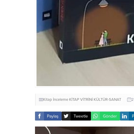
Kitap İnceleme
KİTAP VİTRİNİ
KÜLTÜR-SANAT
2
Paylaş
Tweetle
Gönder
P