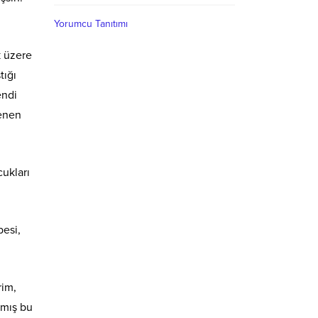
Yorumcu Tanıtımı
k üzere
tığı
endi
lenen
cukları
besi,
rim,
nmış bu