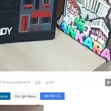
A
+
7 Temmuz 2024 16:41
0
103
ABONE OL
aylaş