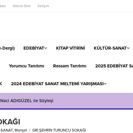
ikası
Sitene Ekle
İletişim
-Dergi)
EDEBİYAT
KİTAP VİTRİNİ
KÜLTÜR-SANAT
Yorumcu Tanıtımı
Ressam Tanıtımı
2025 EDEBİYAT S
K
2024 EDEBİYAT SANAT MELTEMİ YARIŞMASI
 Naci ADIGÜZEL ile Söyleşi
OKAĞI
-SANAT
,
Manşet
GRİ ŞEHRİN TURUNCU SOKAĞI