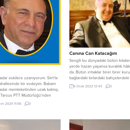
Canına Can Katacağım
Sevgili bu dünyadaki bütün kıtala
yerde hazan yaşansa kuraklık hâk
da. Bütün ırmaklar birer birer kur
 kadar eskilere uzanıyorum. Siirt’te
bağlardaki kırlardaki bahçelerdeki
ahallesinde bir evdeyim. Babam
çiçekler solsa da. Seni her sabah 
6 Ocak 2022 12:43
0
kadar memleketinden uzak kalmış.
renklerde açan her gün farklı kok
 Tarsus PTT Müdürlüğü’nden
harika çiçeklere boğacağım. Seni y
olunca memleket özlemiyle gelip
dört mevsimi sevgi yağmurlarımd
sım 2024 11:56
0
e yerleşmiş. Sokakta çocukların
sırılsıklam ıslatacağım su gibi yap
uğu yerel Arapçadan bir şey
Gönül pınarım...
orum. Onlar da zor anladığım bir
ile konuşuyorlar. Beni