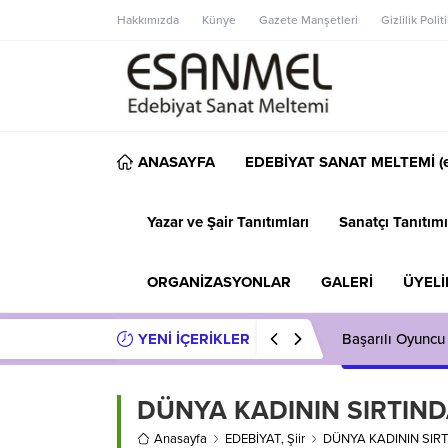
Hakkımızda
Künye
Gazete Manşetleri
Gizlilik Polit
ANASAYFA
EDEBİYAT SANAT MELTEMİ (e
Yazar ve Şair Tanıtımları
Sanatçı Tanıtımı
ORGANİZASYONLAR
GALERİ
ÜYELİ
YENİ İÇERİKLER
Başarılı Oyuncu
DÜNYA KADININ SIRTIN
Anasayfa
EDEBİYAT
,
Şiir
DÜNYA KADININ SIR