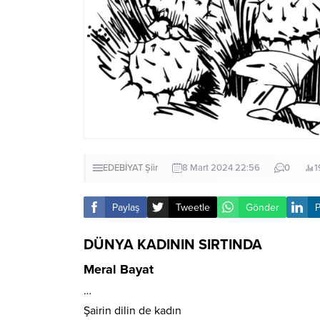
EDEBİYAT
Şiir
8 Mart 2024 22:56
0
1
Paylaş
Tweetle
Gönder
P
DÜNYA KADININ SIRTINDA
Meral Bayat
…
Şairin dilin de kadın