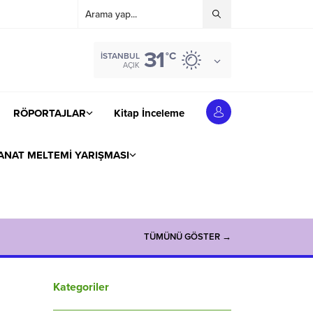
31
°C
İSTANBUL
AÇIK
RÖPORTAJLAR
Kitap İnceleme
ANAT MELTEMİ YARIŞMASI
TÜMÜNÜ GÖSTER →
Kategoriler