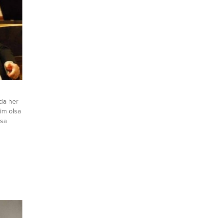
rda her
im olsa
usa
değişik
an
ılın
a
acağım.