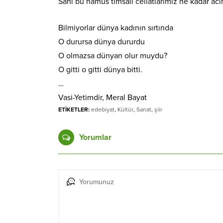
Sahi bu namus timsali cellatlarımız ne kadar ac
Bilmiyorlar dünya kadının sırtında
O durursa dünya dururdu
O olmazsa dünyan olur muydu?
O gitti o gitti dünya bitti.
…
Vasi-Yetimdir, Meral Bayat
ETİKETLER:
edebiyat
,
Kültür
,
Sanat
,
şiir
Yorumlar