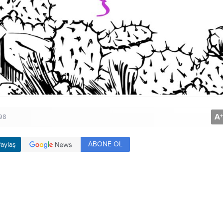
A
+
98
ABONE OL
aylaş