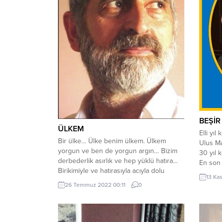
BEŞİR
ÜLKEM
Elli yıl
Bir ülke… Ülke benim ülkem. Ülkem
Ulus M
yorgun ve ben de yorgun argın… Bizim
30 yıl 
derbederlik asırlık ve hep yüklü hatıra…
En son
Birikimiyle ve hatırasıyla acıyla dolu
emekli 
13 Ka
cüzdanlar… Dertli dostlar ve tanıdıklar her
Siirt’t
26 Temmuz 2022 00:11
0
köşe bucakta aranan… Neden diye
konuşt
sormaya ne hacet: düşman beynimizi ve
anlamıy
kalbimizi acıtıp duruyor. Kalple beyin
Türkçe 
didiklenip, kucağımız dertlerle doluyor....