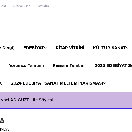
ikası
Sitene Ekle
İletişim
-Dergi)
EDEBİYAT
KİTAP VİTRİNİ
KÜLTÜR-SANAT
Yorumcu Tanıtımı
Ressam Tanıtımı
2025 EDEBİYAT S
K
2024 EDEBİYAT SANAT MELTEMİ YARIŞMASI
 Naci ADIGÜZEL ile Söyleşi
DA
TINDA