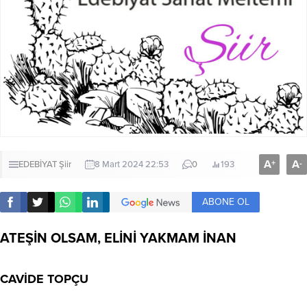
A
A
+
-
EDEBİYAT
Şiir
8 Mart 2024 22:53
0
193
ABONE OL
ATEŞİN OLSAM, ELİNİ YAKMAM İNAN
CAVİDE TOPÇU