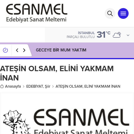
31
°C
İSTANBUL
PARÇALI BULUTLU
GECEYE BİR MUM YAKTIM
ATEŞİN OLSAM, ELİNİ YAKMAM
İNAN
Anasayfa
EDEBİYAT
,
Şiir
ATEŞİN OLSAM, ELİNİ YAKMAM İNAN