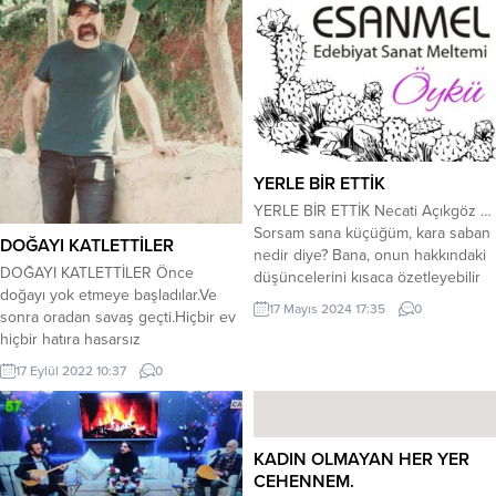
YERLE BİR ETTİK
YERLE BİR ETTİK Necati Açıkgöz …
Sorsam sana küçüğüm, kara saban
DOĞAYI KATLETTİLER
nedir diye? Bana, onun hakkındaki
DOĞAYI KATLETTİLER Önce
düşüncelerini kısaca özetleyebilir
doğayı yok etmeye başladılar.Ve
misin? Tabi efendim; karasaban
17 Mayıs 2024 17:35
0
sonra oradan savaş geçti.Hiçbir ev
nedir, ne değildir kendisini bire bir
hiçbir hatıra hasarsız
görmüş değilim. Resim olarak, belki
kalmadı.Herşey çürüdü arkadaşlık
görmüş olabilirim ama nasıl bir şey
17 Eylül 2022 10:37
0
aşk insanlık akrabalık inanç
olduğunu da hatırlıyorum diyemem.
sadakat. Hatta ölüm.Evet bugün
Derslerimizde adından bahsedildiği
ölüm bile bana kirlenmiş bozulmuş
belleğimde var. Konu...
gibi geliyor.. Ali Bayro
KADIN OLMAYAN HER YER
CEHENNEM.