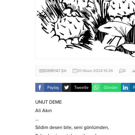
EDEBİYAT
Şiir
20 Nisan 2024 10:26
0
Paylaş
Tweetle
Gönder
P
UNUT DEME
Ali Akın
…
Sildim desen bile, seni gönlümden,