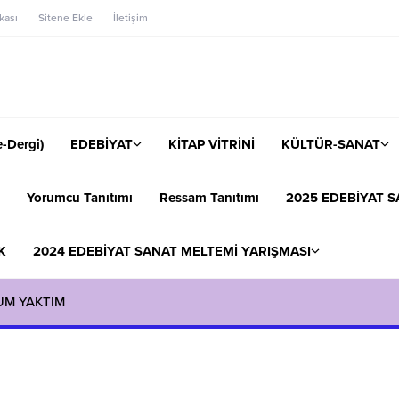
ikası
Sitene Ekle
İletişim
-Dergi)
EDEBİYAT
KİTAP VİTRİNİ
KÜLTÜR-SANAT
Yorumcu Tanıtımı
Ressam Tanıtımı
2025 EDEBİYAT S
K
2024 EDEBİYAT SANAT MELTEMİ YARIŞMASI
UM YAKTIM