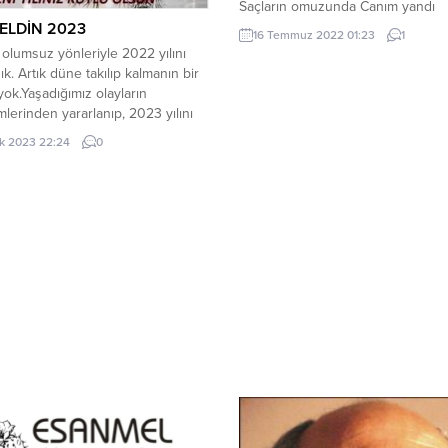
Saçların omuzunda Canım yandı
ağladım… Kokunu aradığım Yastığı
ELDİN 2023
16 Temmuz 2022 01:23
1
sarıldım Yüreğime sus derken Ca
olumsuz yönleriyle 2022 yılını
yandı ağladım… Seni nasıl özledim
ık. Artık düne takılıp kalmanın bir
Sevgili’ memleketim Bakınca gözl
yok.Yaşadığımız olayların
Canım yandı ağladım… & Aşık Ale
lerinden yararlanıp, 2023 yılını
(02/02/08 london) Bilal SİLİ
umlu ve yararlı bir biçimde
k 2023 22:24
0
a bakalım. Yeni yılın ülkemiz
an önemi çok büyüktür. Yüce
iz Mustafa Kemal Atatürk’ün
uza armağan ettiği
yetimizin 100. Yılı. Artık
yetimiz yüzyıllık bir çınar. 2023...