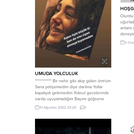
HOŞG
Olumlu 
uğurlad
anlamı 
deneyim
daha ol
3 Oca
yaşamay
açısınd
önderim
ulusum
Cumhuri
UMUDA YOLCULUK
Cumhuri
*********** Bir nehir gibi akıp giden ömrüm
Sana yetişemedim diye darılma Yollar
kapalıydı gelemedim Yoksul gecelerinde
sarılıp uyuyamadığım Başımı göğsene
koyup uyuduğum geceler gibi hatırla.
31 Ağustos 2022 23:20
0
İstiyorum.. ******* Sayki içerdeyim Veya
dışarda mahküm Sürgünde firardayım
Kaç şehir, Kaç kasaba elektriksiz
köylerde, Kaç bin nedensiz; Rhatsızlıklar