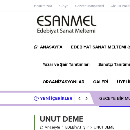
Hakkımızda
Künye
Gazete Manşetleri
Gizlilik Polit
ANASAYFA
EDEBİYAT SANAT MELTEMİ (e
Yazar ve Şair Tanıtımları
Sanatçı Tanıtımı
ORGANİZASYONLAR
GALERİ
ÜYELİ
YENİ İÇERİKLER
GECEYE BİR M
UNUT DEME
Anasayfa
EDEBİYAT
,
Şiir
UNUT DEME