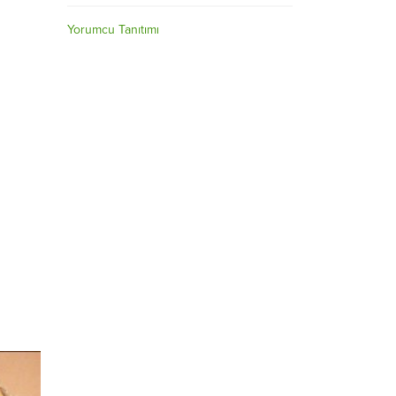
na
Yorumcu Tanıtımı
nım
erine
mi &