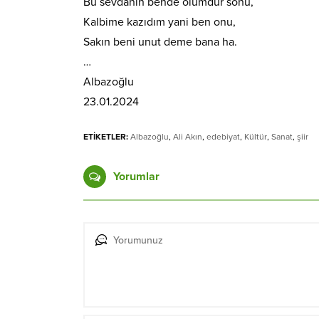
Bu sevdanın bende ölümdür sonu,
Kalbime kazıdım yani ben onu,
Sakın beni unut deme bana ha.
…
Albazoğlu
23.01.2024
ETİKETLER:
Albazoğlu
,
Ali Akın
,
edebiyat
,
Kültür
,
Sanat
,
şiir
Yorumlar