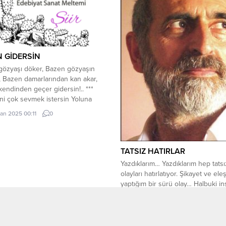
 GİDERSİN
gözyaşı döker, Bazen gözyaşın
n, Bazen damarlarından kan akar,
endinden geçer gidersin!.. ***
ni çok sevmek istersin Yoluna
 güller serersin Bazen ağlarsın
san 2025 00:11
0
ülersin Bazen de çekip gidersin!..
en ağlayıp inlersin, Bazen de
eçersin, Hep derdim var dersin,
endinden geçer gidersin!..
TATSIZ HATIRLAR
SEVİM /...
Yazdıklarım… Yazdıklarım hep tatsı
olayları hatırlatıyor. Şikayet ve eleşt
yaptığım bir sürü olay… Halbuki in
için ümit dolu beklentilerim vardı.
Beklentiler insanca ve insan anca
5 Ekim 2022 22:00
0
kadar fedakarlıkla can ciğer arkad
omuzlarında olmayı beklerdi. Ama