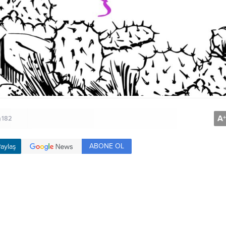
A
+
182
ABONE OL
aylaş