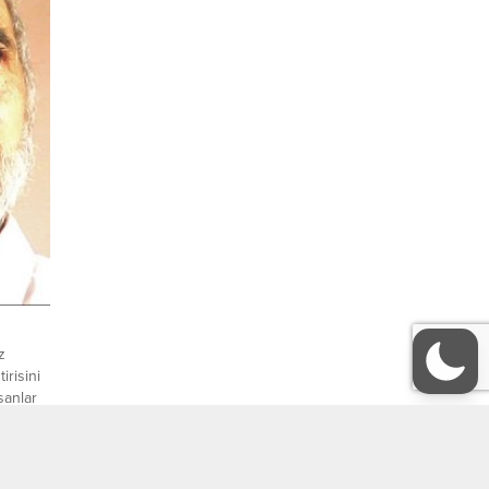
z
irisini
sanlar
k bu
aşların
 benim