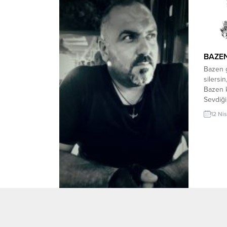
yaşadın benimle, Kocaman ülkeye
sığdıramadılar bizi...
BAZEN
Bazen 
silersi
Bazen k
Sevdiği
kırmızı
12 Ni
bazen g
*** Baz
gülüp g
Bazen k
YALÇIN 