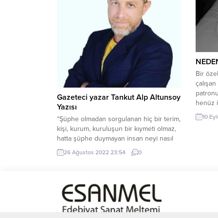
NEDEN
Bir öze
çalışan
patronu
Gazeteci yazar Tankut Alp Altunsoy
henüz i
Yazısı
düzelti
10 Ey
“Şüphe olmadan sorgulanan hiç bir terim,
şöyle g
kişi, kurum, kuruluşun bir kıymeti olmaz,
“Bugün 
hatta şüphe duymayan insan neyi nasıl
diyecek
soracağını bilmediği gibi sorguya da
Hanıme
26 Ağustos 2022 23:54
0
ihtiyaç duymaz. Şüphe’nin günümüz
“Olmaz!
çağrıştırdığı anlamı ile değil derdim.
bulmuşk
Askerde duvarda okuduğum yazı halan
aklımdan çıkmış değil. ” Güven kontrole
mani değildir” İşte tamda burada
şüphenin önemi...