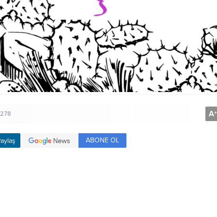
A
+
278
ABONE OL
aylaş