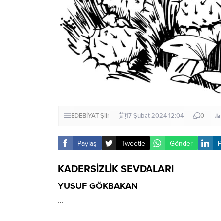
EDEBİYAT
Şiir
17 Şubat 2024 12:04
0
Paylaş
Tweetle
Gönder
P
KADERSİZLİK SEVDALARI
YUSUF GÖKBAKAN
…