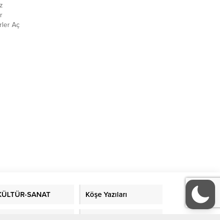
z
r
ler Aç
ederler
kum
eye
arını
le onu
ayatın
KÜLTÜR-SANAT
Köşe Yazıları
ORGANİZASYONLAR
GALERİ