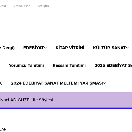
ikası
Sitene Ekle
İletişim
-Dergi)
EDEBİYAT
KİTAP VİTRİNİ
KÜLTÜR-SANAT
Yorumcu Tanıtımı
Ressam Tanıtımı
2025 EDEBİYAT S
K
2024 EDEBİYAT SANAT MELTEMİ YARIŞMASI
 Naci ADIGÜZEL ile Söyleşi
LARI