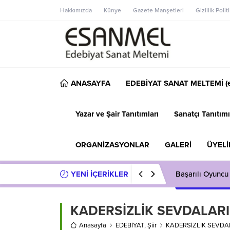
Hakkımızda
Künye
Gazete Manşetleri
Gizlilik Polit
ANASAYFA
EDEBİYAT SANAT MELTEMİ (e
Yazar ve Şair Tanıtımları
Sanatçı Tanıtımı
ORGANİZASYONLAR
GALERİ
ÜYELİ
YENİ İÇERİKLER
Başarılı Oyuncu
KADERSİZLİK SEVDALARI
Anasayfa
EDEBİYAT
,
Şiir
KADERSİZLİK SEVDA