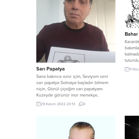
Bahar
​Karanl
bakımla
kalmadı 
tutundu
buldum 
Sarı Papatya
11 Ni
bendimi
Sana bakınca ısınır içim, Seviyom seni
Eridi bu
sarı papatya Solmaya başladın bilmem
kalbind
niçin, Gönül çiçeğim sarı papatyam.
gitmiyo
Kuzeyde görünür mor menekşe,
o sızımız
Gönüllere verselerde neşe, Benzemiyor
29 Kasım 2022 23:13
0
senin kadar güneşe, Gönül çiçeğim sarı
papatyam. Sona erdi bahar döndü kışa,
Kapandı yaprak açılmaz dışa, Sen bir
Sultan ben ise paşa, Gönül çiçeğim sarı
papatyam....