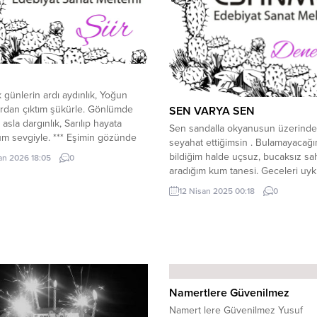
ık günlerin ardı aydınlık, Yoğun
rdan çıktım şükürle. Gönlümde
SEN VARYA SEN
asla dargınlık, Sarılıp hayata
Sen sandalla okyanusun üzerinde
m sevgiyle. *** ​Eşimin gözünde
seyahat ettiğimsin . Bulamayacağı
kendimi, Yine o bakışlar yıktı
bildiğim halde uçsuz, bucaksız sah
san 2026 18:05
0
. Aştım zorlukları, yendim derdimi,
aradığım kum tanesi. Geceleri uy
zlarım, taştım sevgiyle. *** ​Kızımın
daldırmayanım…Sen var ya sen! ka
12 Nisan 2025 00:18
0
e atınca nabız, Kış bitti ömrümde,
buz gibi sokakları, cıplak ayakla
r taze iz. Yuvamız şenlendi, dindi
gezdiren…Koca şehri dar sokaklar
,...
zindan edenimsin !. Düşlerimde bi
kurduğum hayalim, kirpiklerime ası
yaşım, saçlarımdaki akımdın!.. Haya
burnumda kalan koku ,tenimin...
Namertlere Güvenilmez
Namert lere Güvenilmez Yusuf