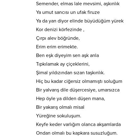
Semender, elmas lale mevsimi, aşkınlık
Ya umut sancısı un ufak firuze
Ya da yan diyor elinde büyüdüğüm yürek
Kor denizi körfezinde ,
Çırpı alev böğründe,
Erim erim erimekte.
Ben eşk diyeyim sen aşk anla
Tıpkılamak ay çiçeklerini,
Şimal yıldızından sızan taşkınlık.
Hiç bu kadar ciğersiz olmamıştı soluğum
Bir yalvarış dile düşercesiye, umarsızca
Hep öyle ya dilden düşen mana,
Bir yakarış olmalı misal
Yüreğine sokuluşum.
Keyfe keder varlığım olanca akşamlarda
Ondan olmalı bu kapkara susuzluğum.