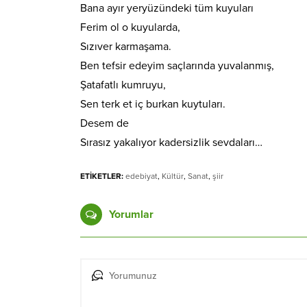
Bana ayır yeryüzündeki tüm kuyuları
Ferim ol o kuyularda,
Sızıver karmaşama.
Ben tefsir edeyim saçlarında yuvalanmış,
Şatafatlı kumruyu,
Sen terk et iç burkan kuytuları.
Desem de
Sırasız yakalıyor kadersizlik sevdaları…
ETİKETLER:
edebiyat
,
Kültür
,
Sanat
,
şiir
Yorumlar