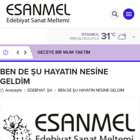
31
°C
İSTANBUL
PARÇALI BULUTLU
GECEYE BİR MUM YAKTIM
BEN DE ŞU HAYATIN NESİNE
GELDİM
Anasayfa
EDEBİYAT
,
Şiir
BEN DE ŞU HAYATIN NESİNE GELDİM