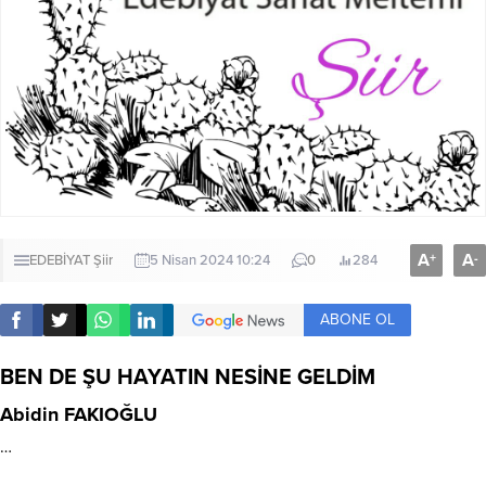
A
A
+
-
EDEBİYAT
Şiir
5 Nisan 2024 10:24
0
284
ABONE OL
BEN DE ŞU HAYATIN NESİNE GELDİM
Abidin FAKIOĞLU
…