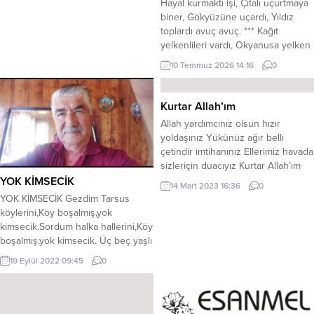
​Hayal kurmaktı işi, Çıtalı uçurtmaya
biner, Gökyüzüne uçardı, Yıldız
toplardı avuç avuç. *** ​Kağıt
yelkenlileri vardı, Okyanusa yelken
açardı. Bazen Everest’e kürek
10 Temmuz 2026 14:16
0
çeker, Buzullarda sörf yapardı. *** ​
Hayalciydi, şairdi; Aşıktı en
önemlisi, aşıktı. Galata’dan suya
Kurtar Allah’ım
atlar, Kız Kulesi’nden martılara simit
Allah yardımcınız olsun hızır
atardı. *** ​Bir gün kayboldu,
yoldaşınız Yükünüz ağır belli
Hayaller ülkesinden dönmedi geri.
çetindir imtihanınız Ellerimiz havada
Sonra...
sizleriçin duacıyız Kurtar Allah’ım
depremdeki evsizleri * Haktır
YOK KİMSECİK
14 Mart 2023 16:36
0
senden gelen imtihander geçeriz
YOK KİMSECİK Gezdim Tarsus
Yaş kalmadı gözlerde kan akıtır
köylerini,Köy boşalmış,yok
yüreğimiz Ne olur Allahım
kimsecik.Sordum halka hallerini,Köy
elimizden bir şey gelmiyor Kurtar
boşalmış,yok kimsecik. Üç beç yaşlı
Allah’ım kurtar depremdeki
karı koca,Bir cami var, bir de
19 Eylül 2022 09:45
0
evsizleri * Bak her yer toz duman
hoca,Evlerde tütmüyor baca,Köy
aç sefil...
boşalmış, yok kimsecik. Ahırlarda
yok bir inek,Köyde kalmış, kara
sinek,Desem de köylere dönek,Köy