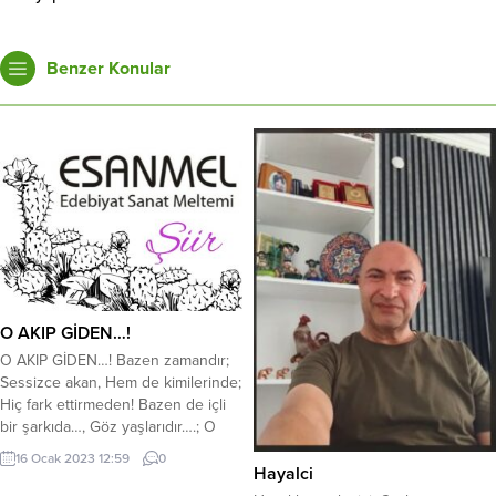
Benzer Konular
O AKIP GİDEN…!
O AKIP GİDEN…! Bazen zamandır;
Sessizce akan, Hem de kimilerinde;
Hiç fark ettirmeden! Bazen de içli
bir şarkıda…, Göz yaşlarıdır….; O
sessizce…, Akıp giden…! Mehmet
16 Ocak 2023 12:59
0
Aydalga
Hayalci