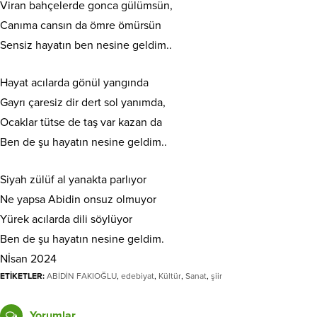
Viran bahçelerde gonca gülümsün,
Canıma cansın da ömre ömürsün
Sensiz hayatın ben nesine geldim..
Hayat acılarda gönül yangında
Gayrı çaresiz dir dert sol yanımda,
Ocaklar tütse de taş var kazan da
Ben de şu hayatın nesine geldim..
Siyah zülüf al yanakta parlıyor
Ne yapsa Abidin onsuz olmuyor
Yürek acılarda dili söylüyor
Ben de şu hayatın nesine geldim.
Nİsan 2024
ETİKETLER:
ABİDİN FAKIOĞLU
,
edebiyat
,
Kültür
,
Sanat
,
şiir
Yorumlar