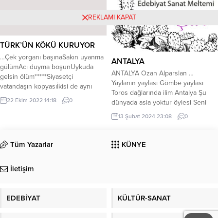
boşalmış, yok kimsecik, Nedir
dedim, buna sebep?Zor bir hayat,
REKLAMI KAPAT
bıkmışlar hep,Ekmiş, dikmiş ama
boş...
TÜRK’ÜN KÖKÜ KURUYOR
…Çek yorganı başınaSakın uyanma
ANTALYA
gülümAcı duyma boşunUykuda
ANTALYA Ozan Alparslan …
gelsin ölüm*****Siyasetçi
Yaylanın yaylası Gömbe yaylası
vatandaşın kopyasıİkisi de aynı
Toros dağlarında ilim Antalya Şu
yerde duruyor..Ne ülküsü kaldı ne
22 Ekim 2022 14:18
0
dünyada asla yoktur öylesi Seni
ütopyasıBir nalına bir mıhına
över seni dilim Antalya Erenler ben
vuruyor..*****İster asıl olsun isterse
13 Şubat 2024 23:08
0
Antalya’da Kaşta’yım Asla sonda
vekilPek de farketmiyor çoğulla
değil daha baştayım Daha henüz
tekilHep aynı terane hep aynı
yirmi altı yaştayım Bizim hayatımız
Tüm Yazarlar
KÜNYE
şekilHerkes üstümüze oyun
filim Antalya Mustafa başkanım pek
kuruyor..*****Halkın gönlü şunda
seçmiş olsun Habibe teyzeye çok
mıdır, bunda mı?Azınlığa düşmüş..
İletişim
geçmiş olsun...
umurunda mı?Son Türk Devletinin
yıkılır...
EDEBİYAT
KÜLTÜR-SANAT