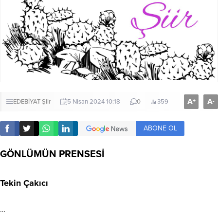
A
A
+
-
EDEBİYAT
Şiir
5 Nisan 2024 10:18
0
359
ABONE OL
GÖNLÜMÜN PRENSESİ
Tekin Çakıcı
…