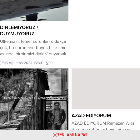
arkadaşıdır ve ölüm haberini aldığı
sırada İtalya‘dadır. Haberi alır almaz
ilk...
DINLEMIYORUZ /
DUYMUYORUZ
Ülkemizin, temel sorunları oldukça
çok, bu sorunların büyük bir kısmı
aslında, birbirimizi dinler/ duyarsak
ortadan kalkacak kadar basittir. Ön
15 Ağustos 2024 15:34
0
yargılarımız yüzünden, kişinin fert
olarak toplum boyutuna ulaşan bu
acı sonucu, hepimizi direk
etkilemektedir. Okumuş, dirsek
çürütmüş/ mürekkep yalamış
aydınımız dahi ve hatta bu yazıyı
yazan kişi olarak ben dahi
dinlemiyor...
AZAD EDİYORUM
AZAD EDİYORUM Ramazan Aras
Bu gece ruhumla beynimi azad
REKLAMI KAPAT
ediyorum Gidin başımdan,gidin