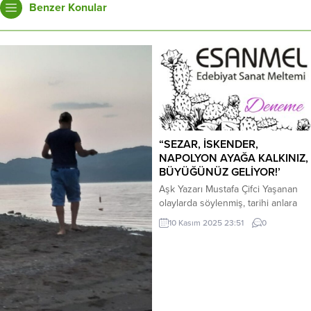
Benzer Konular
“SEZAR, İSKENDER,
NAPOLYON AYAĞA KALKINIZ,
BÜYÜĞÜNÜZ GELİYOR!’
Aşk Yazarı Mustafa Çifci Yaşanan
olaylarda söylenmiş, tarihi anlara
tanıklık etmiş, insanın içini titreten
10 Kasım 2025 23:51
0
sözler vardır… Bu yazı onlardan
birisi… Bazı yazılara yorum yapmak
son derece gereksizdir… Yorum
yapmaya, Ek yapmaya gerek
olmayan bir derlemedir bu yazı… *
Asaf İlbay, Atatürk’ün çocukluk