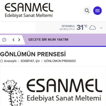
31
°C
İSTANBUL
AZ BULUTLU
GECEYE BİR MUM YAKTIM
GÖNLÜMÜN PRENSESİ
Anasayfa
EDEBİYAT
,
Şiir
GÖNLÜMÜN PRENSESİ