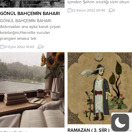
içimden Şehrin ıssızlığı sizin olsun
diyorum Dolaşın sokak sokak Loş
22 Kasım 2022 00:40
0
GÖNÜL BAHÇEMİN BAHARI
lambalı sokaklar da Bıraktım sizi
işte,Azad ediyorum Kazan başım
GÖNÜL BAHÇEMİN BAHARI
rahatlasın Kambur tenim bir oh
Aldırmadan ana aşka kanat çırpan
desin diyorum Rüzgar,sana
kelebeğim,Hasrette vurulan
yalvarıyorum Al bunları Dönülmez
prangam amasız tek
yerlere savur Koy bedenim ölü
gerçeğim,Varım yokum tadım tuzum
21 Eylül 2022 10:03
0
kalsın Yıllarımı...
baharım yazım, Yüreğimin tek
sahibi canım aşkım
benim,Sonsuzluğuna yelken
açtığım mutluluğum,Gül kokulum
divanesi olduğum uğur böceğim,
Yaşantımın her anına doğan
güneşim ayım,Hayatımın değişmez
anlamı yaşama sevincim,Dilime
vurulan kilit gözümün nuru
sevdiğim, Bakışına hasret...
RAMAZAN ( 3. ŞİİR )