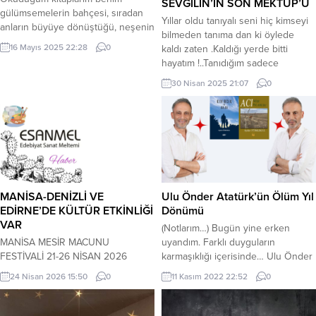
SEVGİLİN’İN SON MEKTUP’U
gülümsemelerin bahçesi, sıradan
Yıllar oldu tanıyalı seni hiç kimseyi
anların büyüye dönüştüğü, neşenin
bilmeden tanıma dan ki öylede
çiçek açtığı dünyamdır. Okuduğum
16 Mayıs 2025 22:28
0
kaldı zaten .Kaldığı yerde bitti
mısralar bir tebessüm, bir umut
hayatım !..Tanıdığım sadece
tohumu gibi filizlenir; her mısrası,
hayalindi uzaktan uzağa gölge
fikri rüzgârın taşıdığı bir melodi gibi
30 Nisan 2025 21:07
0
misali.Hiç yakınlaşamadan uzaklaştı
gönlüme dünyaların kapısını açar.
ellerin gözlerin , gözümden .
İnsan ruhunun en saf hâli, burada
Vedalaşmadık hiç vedalaşan
kelimelerle kitaplarda şekillenir; bir
vedalarla ..Mahzun gülüşler vardı
bakış, bir söz, bir his, tüm...
gözlerimizde bir o kadarda korku
içimi titreten mutluluk kapı ardından
cam kenarından...
MANİSA-DENİZLİ VE
Ulu Önder Atatürk’ün Ölüm Yıl
EDİRNE’DE KÜLTÜR ETKİNLİĞİ
Dönümü
VAR
(Notlarım…) Bugün yine erken
MANİSA MESİR MACUNU
uyandım. Farklı duyguların
FESTİVALİ 21-26 NİSAN 2026
karmaşıklığı içerisinde… Ulu Önder
TARİHLERİ ARASINDA YAPILACAK…
Atatürk’ün ölüm yıl dönümü. Her yıl
24 Nisan 2026 15:50
0
11 Kasım 2022 22:52
0
KERİM ÖZBEKLER GAZETECİ-
olduğu gibi saygımı sunmam
YAZAR-ŞAİR 486. Uluslararası
gerektiğini biliyordum. Saat dokuzu
Manisa Mesir Macunu Festivali 21-
beş geçe, salonun ortasına