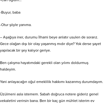
-Can oğlum…
-Buyur, baba
-Otur şöyle yanıma.
– Aşağıya iner, durumu İlhami beye anlatır usulen de sorarız.
Gece olağan dışı bir olay yaşanmış mıdır diye? Yok derse şayet
yapılacak bir şey kalıyor geriye.
Ben çalışma hayatımdaki gerekli olan yılımı doldurmuş
haldeyim.
Yani anlayacağın oğul emeklilik hakkımı kazanmış durumdayım.
Üzülmeni asla istemem. Sabah doğruca notere gideriz genel
vekaletini verirsin bana. Ben bir kaç gün mühlet isterim ev