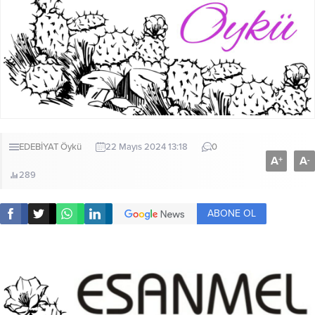
EDEBİYAT
Öykü
22 Mayıs 2024 13:18
0
A
A
+
-
289
ABONE OL