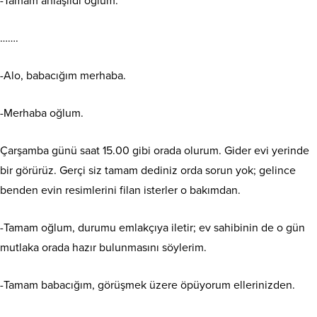
-Tamam anlaşıldı oğlum.
…….
-Alo, babacığım merhaba.
-Merhaba oğlum.
Çarşamba günü saat 15.00 gibi orada olurum. Gider evi yerinde
bir görürüz. Gerçi siz tamam dediniz orda sorun yok; gelince
benden evin resimlerini filan isterler o bakımdan.
-Tamam oğlum, durumu emlakçıya iletir; ev sahibinin de o gün
mutlaka orada hazır bulunmasını söylerim.
-Tamam babacığım, görüşmek üzere öpüyorum ellerinizden.