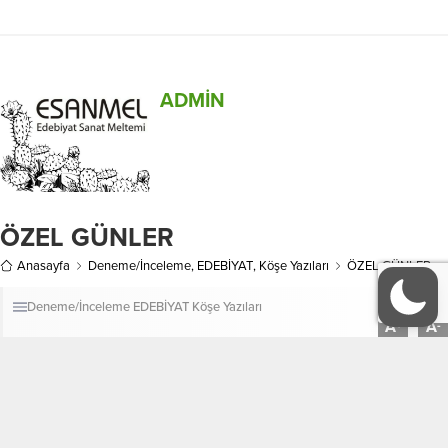
geçmiyor ki kadına şiddet, kadın
Ahmet Nuray Fine art by Alexander
cinayeti haberi duymayalım. Üstelik
Yakovlev – Ballet Dancer Trainer.
bu vahşetin sorumluları da genelde
Photography
katledilen kadınların en yakınları.
Sevgili, eş/boşandığı adam, baba,...
ADMİN
ÖZEL GÜNLER
Anasayfa
Deneme/İnceleme
,
EDEBİYAT
,
Köşe Yazıları
ÖZEL GÜNLER
Deneme/İnceleme
EDEBİYAT
Köşe Yazıları
A
A
+
-
22 Mayıs 2024 13:05
1
382
ABONE OL