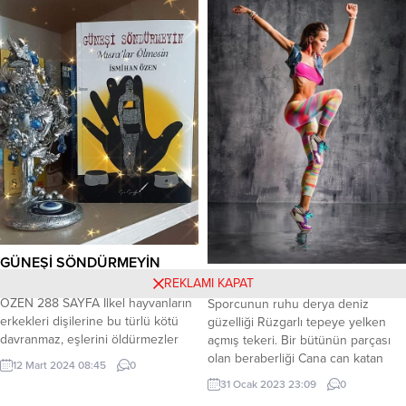
26 Nisan 2026 tarihleri arasında
durdum. Dışarıdan gelen ve acı acı
yapılacak, festivalin en önemli anı
öten siren seslerine kulaklarımı
olan şifalı mesir macunlarının Sultan
bıraktım. Kulaklarım sesteydi ama
Camii minare ve kubbelerinden
zihnim geçmişe yolculuğa çıktı,
halka saçılması ise 26 Nisan 2026
buğulu gözlerimi kapattım....
Pazar günü yapılacaktır. Festival
kapsamında konserler,...
GÜNEŞİ SÖNDÜRMEYİN
SPORCU RUHU
REKLAMI KAPAT
MISRA’LAR ÖLMESİN İSMİHAN
ÖZEN 288 SAYFA İlkel hayvanların
Sporcunun ruhu derya deniz
erkekleri dişilerine bu türlü kötü
güzelliği Rüzgarlı tepeye yelken
davranmaz, eşlerini öldürmezler
açmış tekeri. Bir bütünün parçası
çünkü. Erkeğin eşini öldürdüğü tek
olan beraberliği Cana can katan
12 Mart 2024 08:45
0
hayvan türü “insandır”. Jack
olur sporcu dedikleri Kabul
31 Ocak 2023 23:09
0
London/Adem’den Önce Gün
buyursun her biri selam dileğimi