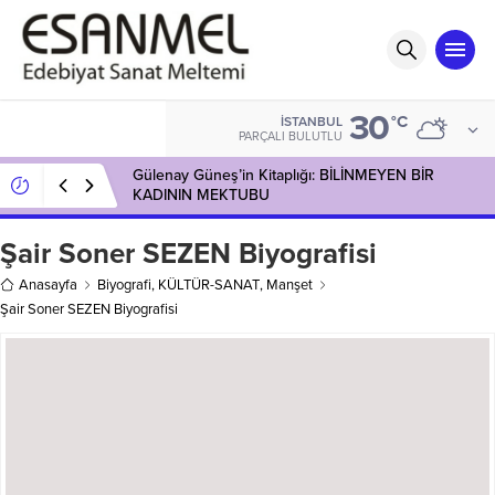
30
°C
İSTANBUL
PARÇALI BULUTLU
Gülenay Güneş’in Kitaplığı: BİLİNMEYEN BİR
KADININ MEKTUBU
Şair Soner SEZEN Biyografisi
Anasayfa
Biyografi
,
KÜLTÜR-SANAT
,
Manşet
Şair Soner SEZEN Biyografisi