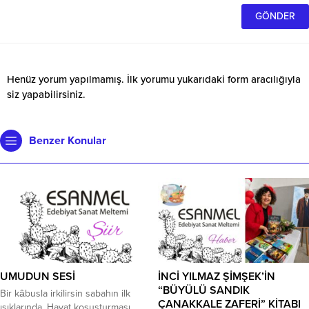
Henüz yorum yapılmamış. İlk yorumu yukarıdaki form aracılığıyla
siz yapabilirsiniz.
Benzer Konular
UMUDUN SESİ
İNCİ YILMAZ ŞİMŞEK’İN
“BÜYÜLÜ SANDIK
Bir kâbusla irkilirsin sabahın ilk
ÇANAKKALE ZAFERİ” KİTABI
ışıklarında. Hayat koşuşturması