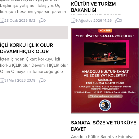
KÜLTÜR VE TURİZM
başlar işe yetişme Telaşıyla. Üç
BAKANLIĞI
kuruşun hesabını yaparsın paranın
KÜTÜPHANELERİNDE
değeri Olmadığı bu günlerde.
28 Ocak 2025 11:12
0
9 Ağustos 2026 14:26
0
Saatlerce çalışırsın, ne tatil, ne
Lüleburgaz Lisesi öğretmeni,
gezip tozma, Günler birbirinin
eğitimci yazar İnci Yılmaz Şimşek’in
kopyası gibi hep aynı elde var
“Büyülü Sandık: Çanakkale Zaferi”
Koca bir sıfır kural tanımayan
adlı çocuk kitabından 100 adet,
İÇLİ KORKU İÇLİK OLUR
insanlar Güçlünün güçsüzü ezdiği
Kültür ve Turizm Bakanlığı
DEVAMI HİÇLİK OLUR
düzen. Bir tarafın hep eksik...
Kütüphaneler ve Yayımlar Genel
İçten İçinden Çıkart Korkuyu İçli
Müdürlüğünün kitap alımları
korku İÇLİK olur Devamı HİÇLİK olur
kapsamında kütüphanelere teslim
Olma Olmayalım Tomurcuğu güle
edildi. (Basın Bülteni) Yıllardır eğitim
beze Cehil kabusu Mahpus et
ve edebiyat alanında çalışmalarını
31 Mart 2023 23:18
0
zindana Bilimsel düşün İlim Mum
sürdüren İnci Yılmaz Şimşek, çocuk
Yay elden ele Işıklara dönüşsün
edebiyatı alanındaki eserleriyle de
Yağmur gibi yağsın Cehil yerlerimiz
adından...
suya doysun Çatlamış çorak
beyinlere Yağsın Her damla bir
tohuma Can Cana kültür Kültüre
ilimden...
SANATA, SÖZE VE TÜRKÜYE
DAVET
Anadolu Kültür-Sanat ve Edebiyat