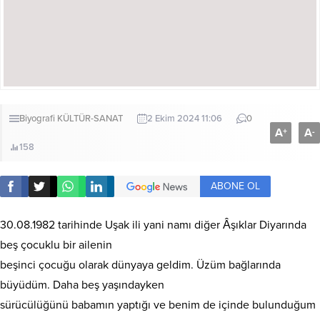
Biyografi
KÜLTÜR-SANAT
2 Ekim 2024 11:06
0
A
A
+
-
158
ABONE OL
30.08.1982 tarihinde Uşak ili yani namı diğer Âşıklar Diyarında
beş çocuklu bir ailenin
beşinci çocuğu olarak dünyaya geldim. Üzüm bağlarında
büyüdüm. Daha beş yaşındayken
sürücülüğünü babamın yaptığı ve benim de içinde bulunduğum