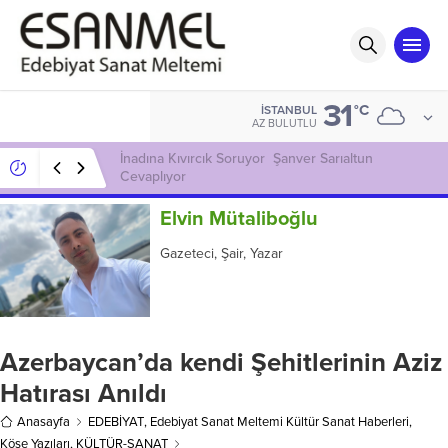
31
°C
İSTANBUL
AZ BULUTLU
GECEYE BİR MUM YAKTIM
Elvin Mütaliboğlu
Gazeteci, Şair, Yazar
Azerbaycan’da kendi Şehitlerinin Aziz
Hatırası Anıldı
Anasayfa
EDEBİYAT
,
Edebiyat Sanat Meltemi Kültür Sanat Haberleri
,
Köşe Yazıları
,
KÜLTÜR-SANAT