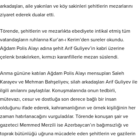
arkadaşları, aile yakınları ve köy sakinleri şehitlerin mezarlarını
ziyaret ederek dualar etti.
Törende, şehitlerin ve mezarlıkta ebediyete intikal etmiş tüm
vatandaşların ruhlarına Kur’an-ı Kerim’den sureler okundu.
Ağdam Polis Alayı adına şehit Arif Guliyev’in kabri üzerine
çelenk bırakılırken, kırmızı karanfillerle mezarı süslendi.
Anma gününe katılan Ağdam Polis Alayı mensupları Saleh
Karayev ve Mehman Bahşeliyev, silah arkadaşları Arif Guliyev ile
ilgili anılarını paylaştılar. Konuşmalarında onun tedbirli,
mütevazı, cesur ve dostluğa son derece bağlı bir insan
olduğunu ifade ederek, kahramanlığının ve örnek kişiliğinin her
zaman hatırlanacağını vurguladılar. Törende konuşan şair ve
gazeteci Memmed Merzili ise Azerbaycan’ın bağımsızlığı ve
toprak bütünlüğü uğruna mücadele eden şehitlerin ve gazilerin