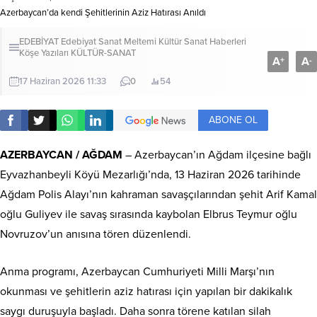
Azerbaycan’da kendi Şehitlerinin Aziz Hatırası Anıldı
EDEBİYAT
Edebiyat Sanat Meltemi Kültür Sanat Haberleri
Köşe Yazıları
KÜLTÜR-SANAT
A
A
+
-
17 Haziran 2026 11:33
0
54
ABONE OL
AZERBAYCAN / AĞDAM
– Azerbaycan’ın Ağdam ilçesine bağlı
Eyvazhanbeyli Köyü Mezarlığı’nda, 13 Haziran 2026 tarihinde
Ağdam Polis Alayı’nın kahraman savaşçılarından şehit Arif Kamal
oğlu Guliyev ile savaş sırasında kaybolan Elbrus Teymur oğlu
Novruzov’un anısına tören düzenlendi.
Anma programı, Azerbaycan Cumhuriyeti Milli Marşı’nın
okunması ve şehitlerin aziz hatırası için yapılan bir dakikalık
saygı duruşuyla başladı. Daha sonra törene katılan silah