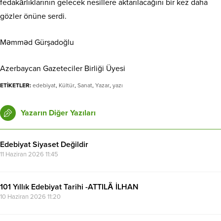
fedakârlıklarının gelecek nesillere aktarılacağını bir kez daha
gözler önüne serdi.
Məmməd Gürşadoğlu
Azerbaycan Gazeteciler Birliği Üyesi
ETİKETLER:
edebiyat
,
Kültür
,
Sanat
,
Yazar
,
yazı
Yazarın Diğer Yazıları
Edebiyat Siyaset Değildir
11 Haziran 2026 11:45
101 Yıllık Edebiyat Tarihi -ATTILÂ İLHAN
10 Haziran 2026 11:20