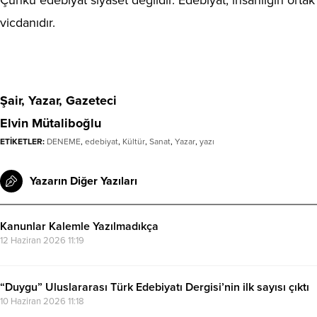
vicdanıdır.
Şair, Yazar, Gazeteci
Elvin Mütaliboğlu
ETİKETLER:
DENEME
,
edebiyat
,
Kültür
,
Sanat
,
Yazar
,
yazı
Yazarın Diğer Yazıları
Kanunlar Kalemle Yazılmadıkça
12 Haziran 2026 11:19
“Duygu” Uluslararası Türk Edebiyatı Dergisi’nin ilk sayısı çıktı
10 Haziran 2026 11:18