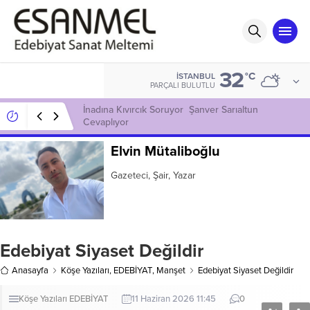
32
°C
İSTANBUL
PARÇALI BULUTLU
GECEYE BİR MUM YAKTIM
Elvin Mütaliboğlu
Gazeteci, Şair, Yazar
Edebiyat Siyaset Değildir
Anasayfa
Köşe Yazıları
,
EDEBİYAT
,
Manşet
Edebiyat Siyaset Değildir
Köşe Yazıları
EDEBİYAT
11 Haziran 2026 11:45
0