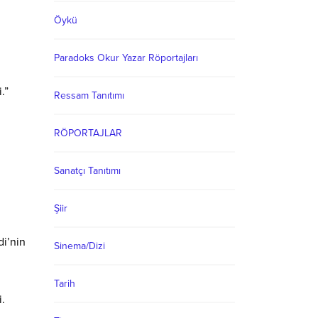
Öykü
Paradoks Okur Yazar Röportajları
.”
Ressam Tanıtımı
RÖPORTAJLAR
Sanatçı Tanıtımı
Şiir
i’nin
Sinema/Dizi
Tarih
i.