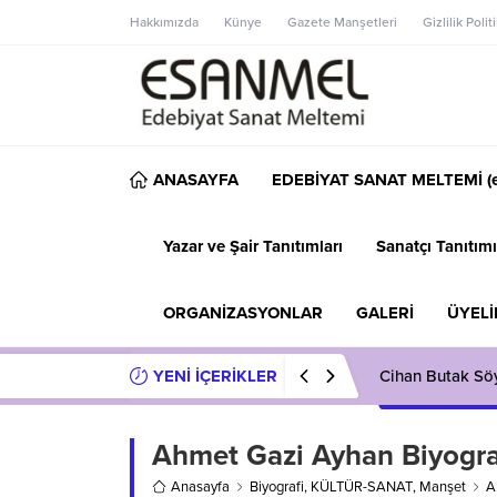
Hakkımızda
Künye
Gazete Manşetleri
Gizlilik Polit
ANASAYFA
EDEBİYAT SANAT MELTEMİ (e
Yazar ve Şair Tanıtımları
Sanatçı Tanıtımı
ORGANİZASYONLAR
GALERİ
ÜYELİ
YENİ İÇERİKLER
Cihan Butak Söyl
Ahmet Gazi Ayhan Biyogra
Anasayfa
Biyografi
,
KÜLTÜR-SANAT
,
Manşet
A