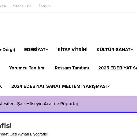
ikası
Sitene Ekle
İletişim
-Dergi)
EDEBİYAT
KİTAP VİTRİNİ
KÜLTÜR-SANAT
Yorumcu Tanıtımı
Ressam Tanıtımı
2025 EDEBİYAT S
K
2024 EDEBİYAT SANAT MELTEMİ YARIŞMASI
eşileri: Şair Hüseyin Acar ile Röportaj
fisi
hmet Gazi Ayhan Biyografisi