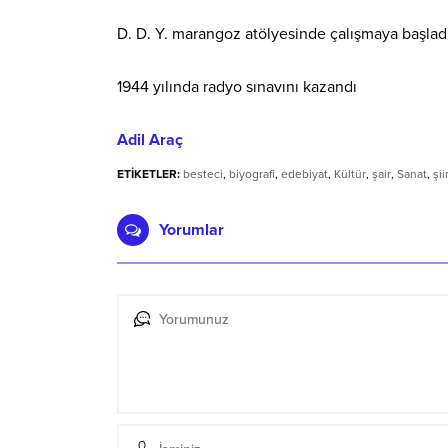
D. D. Y. marangoz atölyesinde çalışmaya başladı
1944 yılında radyo sınavını kazandı
Adil Araç
ETİKETLER:
besteci
,
biyografi
,
edebiyat
,
Kültür
,
şair
,
Sanat
,
şii
Yorumlar