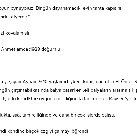
 oyun oynuyoruz .Bir gün dayanamadık, evin tahta kapısını
rtık diyerek “.
izi kovalamıştı. “
a; Ahmet amca ;1928 doğumlu.
rında yaşayan Ayhan, 9-10 yaşlarındayken, komşuları olan H. Ömer 
gün çırçır fabrikasında balya basarken ,eli balyaların arasına sıkışt
ür işlerin kendisine uygun olmadığını da fark ederek Kayseri’ye d
lukta, saat tamirciliğinde ve daha bir çok işlerde çalıştı.
di kendine birçok ezgiyi çalmayı öğrendi.