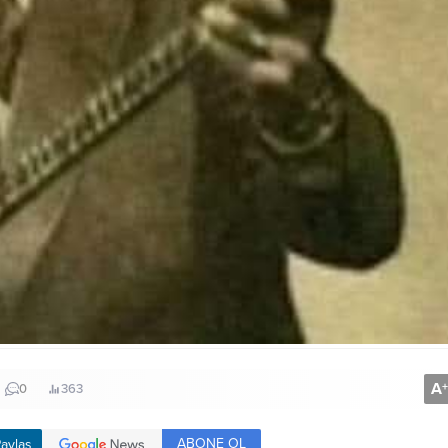
A
+
0
363
ABONE OL
aylaş