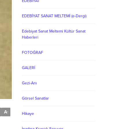
EDEBİYAT
EDEBİYAT SANAT MELTEMİ (e-Dergi)
Edebiyat Sanat Meltemi Kültür Sanat
Haberleri
FOTOĞRAF
GALERİ
Gezi-Anı
Görsel Sanatlar
A
-
Hikaye
İnadına Kıvırcık Soruyor