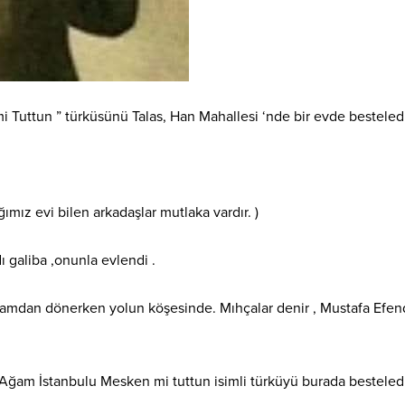
Tuttun ” türküsünü Talas, Han Mahallesi ‘nde bir evde besteledi
ımız evi bilen arkadaşlar mutlaka vardır. )
 galiba ,onunla evlendi .
amdan dönerken yolun köşesinde. Mıhçalar denir , Mustafa Efend
. Ağam İstanbulu Mesken mi tuttun isimli türküyü burada besteled