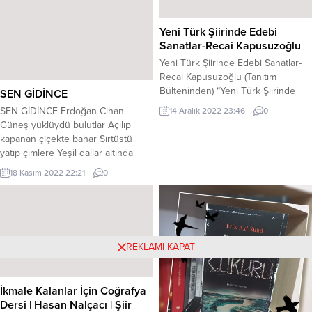
bir solukta okunmakta ve oldukça
da düşündürücü. Duvar isimli
Yeni Türk Şiirinde Edebi
öyküde, ölüme mahkum edilen üç
Sanatlar-Recai Kapusuzoğlu
kişinin ölümü beklediği bir gecelik
Yeni Türk Şiirinde Edebi Sanatlar-
yaşantıda psikolojilerinin nasıl
Recai Kapusuzoğlu (Tanıtım
değiştiği...
Bülteninden) “Yeni Türk Şiirinde
SEN GİDİNCE
Edebi Sanatlar” isimli kitabımız
SEN GİDİNCE Erdoğan Cihan
14 Aralık 2022 23:46
0
Ötüken Neşriyat tarafından
Güneş yüklüydü bulutlar Açılıp
yayımlandı. Çift sütun üzerinden
kapanan çiçekte bahar Sırtüstü
590 sayfa olarak basılan
yatıp çimlere Yeşil dallar altında
kitabımızda edebi sanatları
düşlemek seni Ne güzeldi yar Su
18 Kasım 2022 22:21
0
başarıyla kullandığına inandığımız
akar, bulut akar Bir daha
iki yüzün üzerinde şairden
düşünürüm seni yar Çiğdem
seçilmiş, daha önce bu konuda
kokulu kırlarda anımsamak seni
kaleme alınmış ve çoğu birbirinin
Gülüşünü, çağla gözlerini Ayırmıştı
tekrarı olan onlarca kitabın...
bizi yağmurlu bir gece Kırmızı
REKLAMI KAPAT
kırmızı açarken sefa çiçekleri Sen...
İkmale Kalanlar İçin Coğrafya
Dersi | Hasan Nalçacı | Şiir