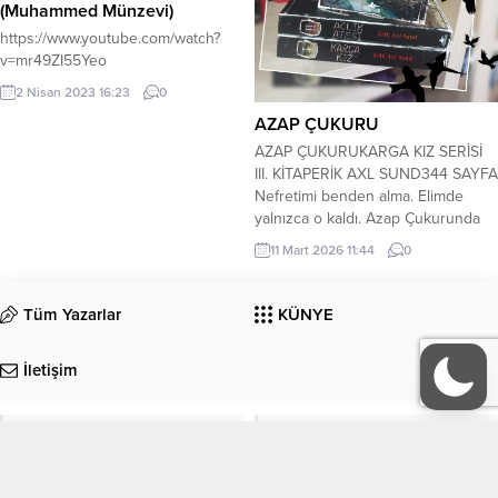
(Muhammed Münzevi)
https://www.youtube.com/watch?
v=mr49ZI55Yeo
2 Nisan 2023 16:23
0
AZAP ÇUKURU
AZAP ÇUKURUKARGA KIZ SERİSİ
III. KİTAPERİK AXL SUND344 SAYFA
Nefretimi benden alma. Elimde
yalnızca o kaldı. Azap Çukurunda
Şahit Olacaklarına Dayanabilecek
11 Mart 2026 11:44
0
misin? Uzun ve geren bir
yolculuğun sonuna geldik sevgili
Hülya ile. Teşekkür ediyorum canım
Tüm Yazarlar
KÜNYE
eşlik ettiğin için Daha nice
heyecanlı macerada buluşmak
İletişim
dileğiyle. Herşey, katilin
çocukluğunda yaşadığı
aşağılanmalar, eziyetler...
EDEBİYAT
KÜLTÜR-SANAT
Köşe Yazıları
Manşet