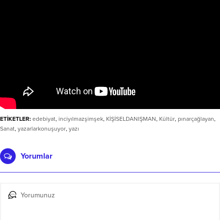
ETİKETLER:
edebiyat
,
inciyılmazşimşek
,
KİŞİSELDANIŞMAN
,
Kültür
,
pınarçağlayan
,
Sanat
,
yazarlarkonuşuyor
,
yazı
Yorumlar