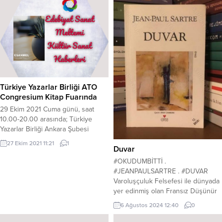
Türkiye Yazarlar Birliği ATO
Congresium Kitap Fuarında
29 Ekim 2021 Cuma günü, saat
10.00-20.00 arasında; Türkiye
Yazarlar Birliği Ankara Şubesi
Standında, Şair-Yazar Ulviye Savtur
27 Ekim 2021 11:21
1
Duvar
(ulviyesavtur@hotmail.com) , 29
Ekim 2021 Cuma günü, saat.14.00-
#OKUDUMBİTTİ .
18.00 arasında Yazar Hasan Erdem
#JEANPAULSARTRE . #DUVAR
, 29-30 Ekim (Cuma-Cumartesi) saat
Varoluşçuluk Felsefesi ile dünyada
14:00-20:00 arasında Yazar ve Şair
yer edinmiş olan Fransız Düşünür
Betül FIRAT: 16.Ankara Kitap Fuarı-
Sartre’nin harika bir kitabı.
6 Ağustos 2024 12:40
0
Ankara Ticaret Odası Fuar ve
İçerisinde beş farklı felsefik ve
Kongre Merkezi-Söğütözü,...
psikolojik öykü bulunduran kitap,