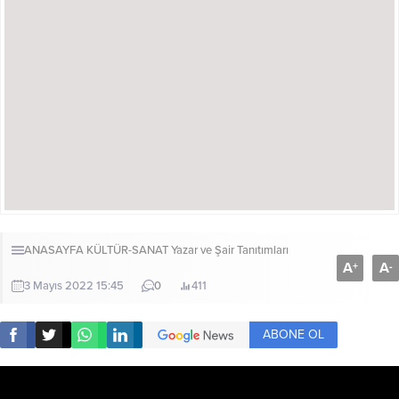
ANASAYFA
KÜLTÜR-SANAT
Yazar ve Şair Tanıtımları
A
A
+
-
3 Mayıs 2022 15:45
0
411
ABONE OL