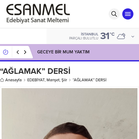
31
°C
İSTANBUL
PARÇALI BULUTLU
GECEYE BİR MUM YAKTIM
“AĞLAMAK” DERSİ
Anasayfa
EDEBİYAT
,
Manşet
,
Şiir
“AĞLAMAK” DERSİ