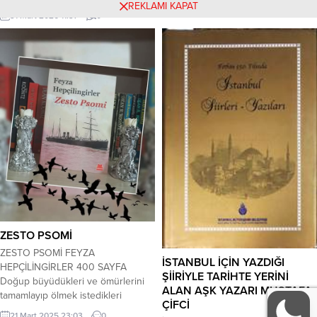
REKLAMI KAPAT
Dil: TÜRKÇE Sayfa Sayısı: 154 Cilt
31 Mart 2026 11:37
0
Tipi: Karton Kapak Kağıt Cinsi: Kitap
Kağıdı Boyut: 13 x 19.5 cm
ZESTO PSOMİ
ZESTO PSOMİ FEYZA
İSTANBUL İÇİN YAZDIĞI
HEPÇİLİNGİRLER 400 SAYFA
ŞİİRİYLE TARİHTE YERİNİ
Doğup büyüdükleri ve ömürlerini
ALAN AŞK YAZARI MUSTAFA
tamamlayıp ölmek istedikleri
ÇİFCİ
yerden hiçbir suç işlemedikleri
21 Mart 2025 23:03
0