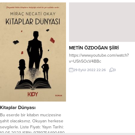
gelememGözüm görmez aradığım
artık bayramlar, doğum günleri
bulamamGönül defterinden seni
ihtişamla kutlanmıyor,...
silememBu bayram yanıma gel deli
deli Gel gör gözlerinle
inanmıyorsanBağla kollarımı
güvenmiyorsan., Benim çektiğime
dayanmıyorsanEl at saçlarına yol
deli deli Ziller takıp...
METİN ÖZDOĞAN ŞİİRİ
https://www.youtube.com/watch?
v=U5h5OcV4BBc
29 Eylül 2022 22:26
0
Kitaplar Dünyası
Bu eserde bir kitabın mucizesine
şahit olacaksınız. Okuyan herkese
sevgilerle. Liste Fiyatı: Yayın Tarihi:
10.05.2023 ISBN: 9789754490480