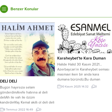
Benzer Konular
Karaheybet’te Kara Duman
Halide Halid 30 Kasım 2021…
Azerbaycan’ın Karaheybet seması
masmavi iken bir anda kara
dumana büründü.Bu duman
DELİ DELİ
Azerbaycan’da 14 eve yayıldı.14
30 Kasım 2025 14:32
0
Bugün hayırsıza selam
Evin insanlarını acıya boğdu.14 Eve
gönderdimArefe hatırına al deli
ateş düştü…14 Evin çırağı söndü…14
deliAh ile vah ile özüm
Evdeki bazı ebeveynler evlatsız,
kandırdımYaş Kemal akıllı ol deli deli
bazı kardeşler kardeşsiz, bazı eşler
Ben kocadım gurbet ele
eşsiz kaldı.Dört yıl geçti; 14 evde
8 Temmuz 2022 16:49
0