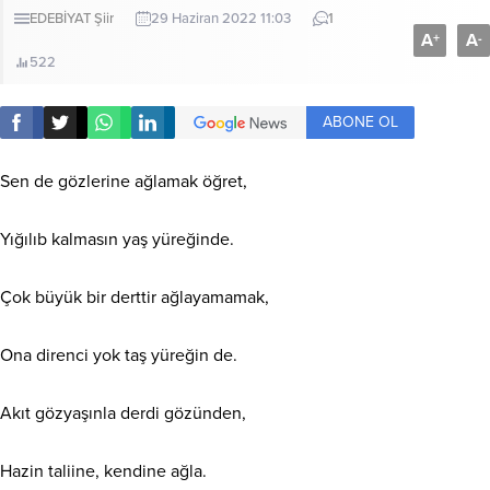
EDEBİYAT
Şiir
29 Haziran 2022 11:03
1
A
A
+
-
522
ABONE OL
Sen de gözlerine ağlamak öğret,
Yığılıb kalmasın yaş yüreğinde.
Çok büyük bir derttir ağlayamamak,
Ona direnci yok taş yüreğin de.
Akıt gözyaşınla derdi gözünden,
Hazin taliine, kendine ağla.