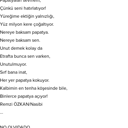
Papatyaları sevmem,
Çünkü seni hatırlatıyor!
Yüreğime ektiğin yalnızlığı,
Yüz milyon kere çoğaltıyor.
Nereye baksam papatya.
Nereye baksam sen.
Unut demek kolay da
Etrafta bunca sen varken,
Unutulmuyor.
Sırf bana inat,
Her yer papatya kokuyor.
Kalbimin en tenha köşesinde bile,
Binlerce papatya açıyor!
Remzi ÖZKAN/Nasibi
…
NO OLVIDADO