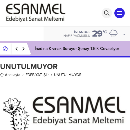
29
°C
İSTANBUL
HAFIF YAĞMURLU
İnadına Kıvırcık Soruyor Şenay T.E.K Cevaplıyor
UNUTULMUYOR
Anasayfa
EDEBİYAT
,
Şiir
UNUTULMUYOR