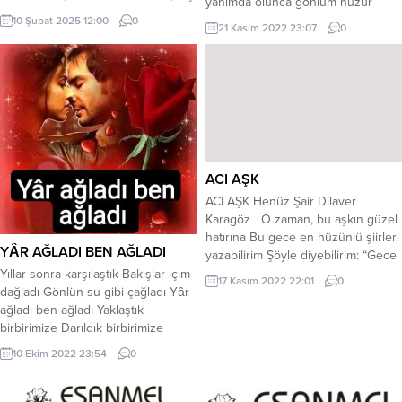
yanımda olunca gönlüm huzur
bitmeyecek düğün sen. Gözlerin
bulur Laleler menekşeler sensiz
10 Şubat 2025 12:00
0
21 Kasım 2022 23:07
0
bir deniz, içinde kaybolurum, Ellerin
boynu bükük durur Anlasana bak,
bir bahar, dokunduğunda doğarım.
Sevgin hala ilk günkü gibi durur
Her kelimen bir yıldız, karanlığımı
Verdiğim sözler, Ettiğim yeminler
aydınlatır, Seninle geçen her an,
inan hep doğrudur Emelim , Hep
ömrüme bahar katılır. Beni asla...
mutlu olmaktı ebediyen böyle kalır
Rakipmiş bize...
ACI AŞK
ACI AŞK Henüz Şair Dilaver
Karagöz O zaman, bu aşkın güzel
hatırına Bu gece en hüzünlü şiirleri
YÂR AĞLADI BEN AĞLADI
yazabilirim Şöyle diyebilirim: “Gece
yıldızları gibiydi o eski günler
Yıllar sonra karşılaştık Bakışlar içim
17 Kasım 2022 22:01
0
Gündüze doğan güneş bizim di
dağladı Gönlün su gibi çağladı Yâr
sevgilim Ve; bulutlar, maviydi,
ağladı ben ağladı Yaklaştık
uzaklarda üşüyen” Kucağıma
birbirimize Darıldık birbirimize
aldığım ay vardı dizlerimde Gökte
Sarıldık birbirimize Yâr ağladı ben
10 Ekim 2022 23:54
0
gece yelinin söylediği türküler
ağladı Gönle ekilen biderdik Sarılıp
Seninle birlikte...
hasret giderdik Hasret özlemi
bitirdik Yâr ağladı ben ağladı Isıttı