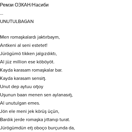
Ремзи ОЗКАН/Насиби
…
UNUTULBAGAN
Men romaşkalardı jaktırbaym,
Antkeni al seni estetet!
Jürögümö tikken jalgızdıktı,
Al jüz million ese köböyöt.
Kayda karasam romaşkalar bar.
Kayda karasam sensiŋ.
Unut dep aytuu oŋoy
Uşunun baarı menen sen aylanasıŋ,
Al unutulgan emes.
Jön ele meni jek körüş üçün,
Bardık jerde romaşka jıttanıp turat.
Jürögümdün eŋ oboço burçunda da,