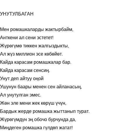
УНУТУЛБАГАН
Мен ромашкаларды жактырбайм,
Анткени ал сени эстетет!
Жүрөгүмө тиккен жалгыздыкты,
Ал жүз миллион эсе көбөйөт.
Кайда карасам ромашкалар бар.
Кайда карасам сенсиң.
Унут деп айтуу оңой
Ушунун баары менен сен айланасың,
Ал унутулган эмес.
Жөн эле мени жек көрүш үчүн,
Бардык жерде ромашка жыттанып турат.
Жүрөгүмдүн эң обочо бурчунда да,
Миңдеген ромашка гүлдөп жатат!