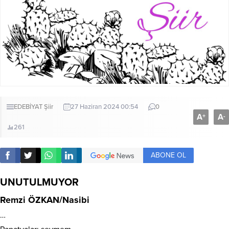
EDEBİYAT
Şiir
27 Haziran 2024 00:54
0
A
A
+
-
261
ABONE OL
UNUTULMUYOR
Remzi ÖZKAN/Nasibi
…