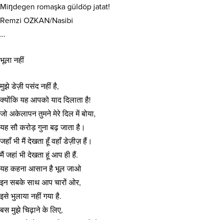
Miŋdegen romaşka güldöp jatat!
Remzi OZKAN/Nasibi
…
भूला नहीं
मुझे डेज़ी पसंद नहीं है,
क्योंकि यह आपको याद दिलाता है!
जो अकेलापन तुमने मेरे दिल में बोया,
यह सौ करोड़ गुना बढ़ जाता है।
जहाँ भी मैं देखता हूँ वहाँ डेज़ीज़ हैं।
मैं जहां भी देखता हूं आप ही हैं.
यह कहना आसान है भूल जाओ
इन सबके साथ आप चारों ओर,
इसे भुलाया नहीं गया है.
बस मुझे चिढ़ाने के लिए,