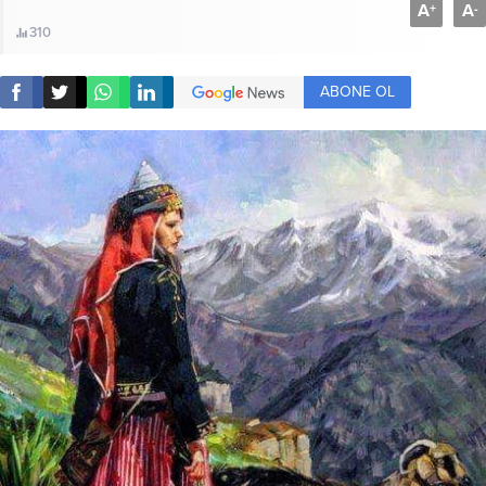
A
A
+
-
310
ABONE OL