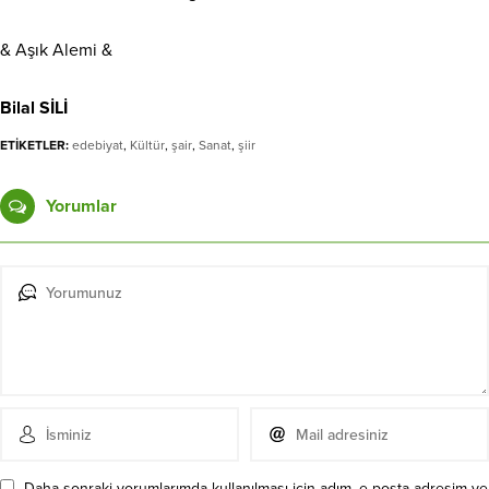
& Aşık Alemi &
Bilal SİLİ
ETİKETLER:
edebiyat
,
Kültür
,
şair
,
Sanat
,
şiir
Yorumlar
Daha sonraki yorumlarımda kullanılması için adım, e-posta adresim ve