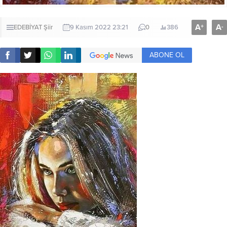
A
A
+
-
EDEBİYAT
Şiir
9 Kasım 2022 23:21
0
386
ABONE OL