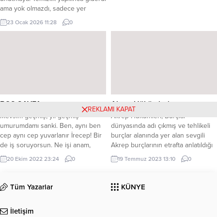
şerefsizlik … yapana ne denir? Ben
ama yok olmazdı, sadece yer
onu diyorum işte. Yani, senin
değiştirirdi. Cemil bunu bildiği için
söyleyemediğini söylüyorum. Var
23 Ocak 2026 11:28
0
haftalardır evi silmiyordu. Masada
mı bunda bir...
üç şey vardı: yarısına kadar dolu bir
bardak su, tek başına bırakılmış bir
anahtar ve okunmamış bir gazete.
Gazetenin tarihi yeniydi ama
haberler...
REKLAMI KAPAT
Akrep Hükümleri
Akrep Hükümleri; Burçlar
dünyasında adı çıkmış ve tehlikeli