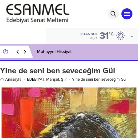
31
°C
İSTANBUL
AÇIK
Muhayyel Hissiyat
Yine de seni ben seveceğim Gül
Anasayfa
EDEBİYAT
,
Manşet
,
Şiir
Yine de seni ben seveceğim Gül