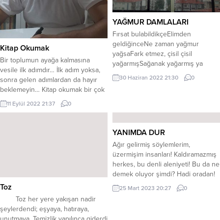
YAĞMUR DAMLALARI
Fırsat bulabildikçeElimden
geldiğinceNe zaman yağmur
Kitap Okumak
yağsaFark etmez, çisil çisil
Bir toplumun ayağa kalmasına
yağarmışSağanak yağarmış ya
vesile ilk adımdır… İlk adım yoksa,
daAldırmadan gök
30 Haziran 2022 21:30
0
sonra gelen adımlardan da hayır
gürültüsüneÇayımı, kahvemi elime
beklemeyin… Kitap okumak bir çok
alıpÇıkıp oturuyorum balkonaBir
şeyin de doğru yapılmasının
huzur doluyor içimeYağan yağmurla
11 Eylül 2022 21:37
0
zeminidir… Her ne kadar bir
birlikte “Rabb’im felaketlerden
yetenek dahi olsa, Mesela; zeki
korusun”Diye dualar ederken bir
olmaya da kapı aralar… – – – – – –
YANIMDA DUR
yandanTekrar tekrar
– – – – – –...
şükrederimYüce Allah’ın
Ağır gelirmiş söylemlerim,
rahmetineYağan her yağmur
üzermişim insanları! Kaldıramazmış
damlasındaYüreğime düşen
herkes, bu denli aleniyeti! Bu da ne
huzurun her zerresineSonsuz bir
demek oluyor şimdi? Hadi oradan!
dinginlik çöker üstümeBir kez daha
Ne yapmışım, ne etmişim de; asılsız
Toz
25 Mart 2023 20:27
0
şükrederim...
suçlamalarla susturulmaya
Toz her yere yakışan nadir
çalışılmaktayım? Hırsızlık yapana ne
şeylerdendi; eşyaya, hatıraya,
denir? Arsızlık, yolsuzluk,
unutmaya. Temizlik yapılınca giderdi