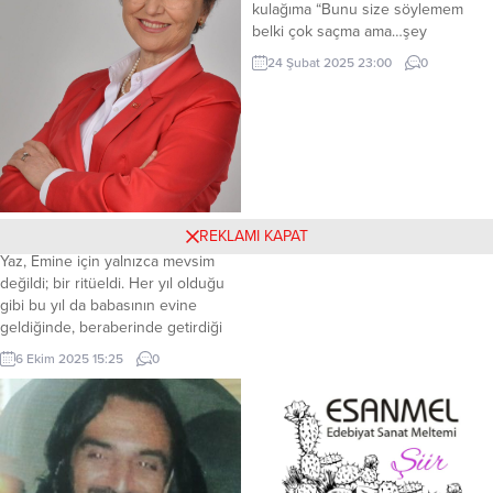
kulağıma “Bunu size söylemem
yollarla Fransa’ya girmiş kadın
belki çok saçma ama…şey
işçilerdir ve fiziksel...
diyecektim…” derken, sözünü
24 Şubat 2025 23:00
0
kestim. “Rica ederim efendim, sizi
anlıyorum.. Hiç önemli değil…
Nereye atmamı istersiniz?” diye
sordum. PİS ŞİŞKO Bu sabah,
tramvaydaki kalabalığın arasından,
genç ve alımlı bir kadın gözünü
ayırmadan ve hayran hayran...
Kırkyama Parçaların Hikâyesi
REKLAMI KAPAT
Yaz, Emine için yalnızca mevsim
değildi; bir ritüeldi. Her yıl olduğu
gibi bu yıl da babasının evine
geldiğinde, beraberinde getirdiği
eşyalarla geçmişin tozunu silmeye
6 Ekim 2025 15:25
0
hazırdı. Kendi evinden kullanmadığı
ne varsa toplamış, çocukluğunun
geçtiği bu taş duvarlı eve taşımıştı.
Duvarlar geçen yıl badana
yapılmıştı ama kışın tüten soba
dumanı, zamanın izlerini...