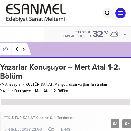
32
°C
İSTANBUL
PARÇALI BULUTLU
SAVAŞ AĞALARI
Yazarlar Konuşuyor – Mert Atal 1-2.
Bölüm
Anasayfa
KÜLTÜR-SANAT
,
Manşet
,
Yazar ve Şair Tanıtımları
Yazarlar Konuşuyor – Mert Atal 1-2. Bölüm
KÜLTÜR-SANAT
Yazar ve Şair Tanıtımları
A
A
+
-
4 Şubat 2023 22:50
0
443