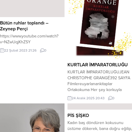
Bütün ruhlar toplandı –
Zeynep Perçi
https://www.youtube.com/watch?
v=NZwUqjKhZSY
22 Şubat 2023 21:26
0
KURTLAR İMPARATORLUĞU
KURTLAR İMPARATORLUĞUJEAN
CHRISTOPHE GRANGÉ392 SAYFA
Filmlereuyarlanankitaplar
Ortakokuma Her şey korkuyla
başlamıştı. Ve her şey yine onunla
24 Aralık 2025 20:43
0
sona erecekti. Fransa’da özellikle
Türk göçmenlerin yaşadığı ve
küçük Türkiye denen mahallede üç
PİS ŞİŞKO
vahşi cinayet işlenir. Tüm deliller bir
Kadın baş döndüren kokusunu
seri katili işaret etmektedir.
üstüme dökerek, bana doğru eğilip,
Öldürülenlerin üçü de kaçak