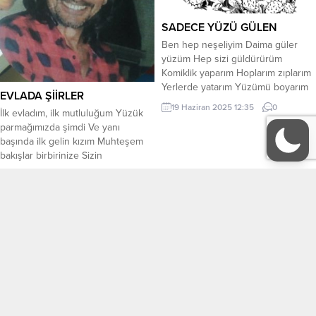
SADECE YÜZÜ GÜLEN
Ben hep neşeliyim Daima güler
yüzüm Hep sizi güldürürüm
Komiklik yaparım Hoplarım zıplarım
Yerlerde yatarım Yüzümü boyarım
EVLADA ŞİİRLER
Renkli elbiseler giyerim Büyük
19 Haziran 2025 12:35
0
İlk evladım, ilk mutluluğum Yüzük
ayakkabılar giyerim Hep şarkı
parmağımızda şimdi Ve yanı
söylerim Hem çocukları Hem
başında ilk gelin kızım Muhteşem
büyükleri güldürürüm Sizi
bakışlar birbirinize Sizin
güldürmek için gülerim Yüzümde
gülüşleriniz yüreğime Ve ben de
gülen yüz vardır Kimse bilmez
18 Mayıs 2022 14:50
2
çok mutluyum şimdi. O muhteşem
yüzümün ağladığını Çünkü ağladığı
müziğiniz çaldığında Evlat yeminini
mı anlamaz kimse Hep gülen...
ilk kez duyduğumda, Göğsümün
Tüm Yazarlar
KÜNYE
yere göğe sığmadığında Bağrımda
hissettim evlat sevgisini Derken bir
İletişim
hayal gözlerimin önünde Senin
yaşına aldı...
EDEBİYAT
KÜLTÜR-SANAT