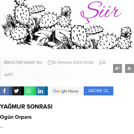
KÜLTÜR-SANAT
Şiir
30 Temmuz 2024 20:08
0
A
A
+
-
66
ABONE OL
YAĞMUR SONRASI
Ogün Orpars
…