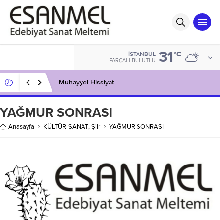
31
°C
İSTANBUL
PARÇALI BULUTLU
Muhayyel Hissiyat
YAĞMUR SONRASI
Anasayfa
KÜLTÜR-SANAT
,
Şiir
YAĞMUR SONRASI