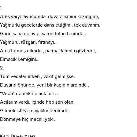
1.
Ateş varya avucumda, duvara ismini kazıdığım,
Yağmurlu gecelerde dans ettiğim , tek duvarım.
Günü sana dolayıp, saten tutan teninde,
Yağmuru, rüzgarı, fırtınayı…
Ateş tutmuş elimde , parmaklarımla gözlerini,
Elmacık kemiğini…
2.
Tüm vedalar erken , vakit gelmişse.
Duvarın önünde, yeni bir kapının ardında ,
“Veda” demek ne anlamlı …
Acılarım vardı. İçinde hep sen olan,
Gitmek isteyen ayaklar benimdi .
Dönmeye hiç mecali yok .
…
Kapı Duvar Arası