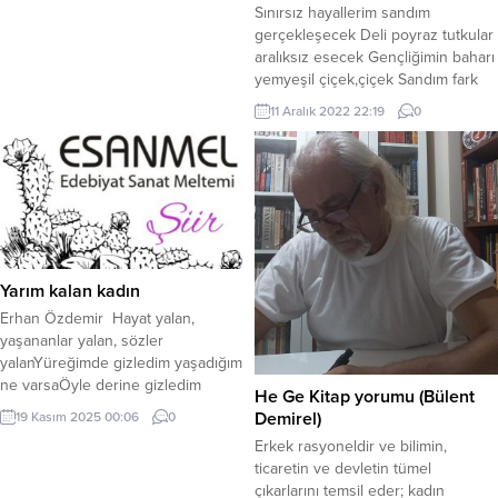
Sınırsız hayallerim sandım
gerçekleşecek Deli poyraz tutkular
aralıksız esecek Gençliğimin baharı
yemyeşil çiçek,çiçek Sandım fark
eden değil, fark edilen ben oldum
11 Aralık 2022 22:19
0
Ben Hulusi kalp ile el uzattım
herkese Bir türlü yok olmadı
gönlümdeki vesvese Hep duyarlı
davrandım, kulak verdim her sese
Asla çark eden değil, çark edilen
ben oldum Bitmeyen...
Yarım kalan kadın
Erhan Özdemir Hayat yalan,
yaşananlar yalan, sözler
yalanYüreğimde gizledim yaşadığım
ne varsaÖyle derine gizledim
He Ge Kitap yorumu (Bülent
ki… Vicdanım el vermedi
Demirel)
19 Kasım 2025 00:06
0
anlatmayaYarım kalan aşkımı… Seni
Erkek rasyoneldir ve bilimin,
seviyorum hala seni
ticaretin ve devletin tümel
seviyorum. Rüyalarım gibi bana
çıkarlarını temsil eder; kadın
huzur veriyorsunEtmedim tövbe,