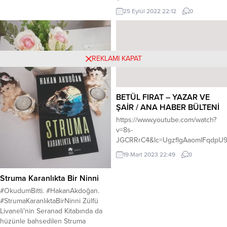
duygusal ve sezgiseldir ve de
aşkıma dair, sevgime dairŞimdi dolu
25 Eylül 2022 22:12
0
ailesinin bireysel çıkarları yararına
dolu yaşıyorum
hareket eder. Wilhelm Friedrich
yanlızlığımıTakmıyom kafama beni
Hegel. – – – – – – – – – – – – – –
üzenleriGitti şimdi arkasına bile
– – Düz ve gündelik manada, belki,
bakmadanEn son ben gülecegim, o
farklı değerlendirilebilir ama,...
REKLAMI KAPAT
benim için...
BETÜL FIRAT – YAZAR VE
ŞAİR / ANA HABER BÜLTENİ
https://www.youtube.com/watch?
v=8s-
JGCRRrC4&lc=UgzflgAaomlFqdpU9
19 Mart 2023 22:49
0
Struma Karanlıkta Bir Ninni
#OkudumBitti. #HakanAkdoğan.
#StrumaKaranlıktaBirNinni Zülfü
Livaneli’nin Seranad Kitabında da
hüzünle bahsedilen Struma