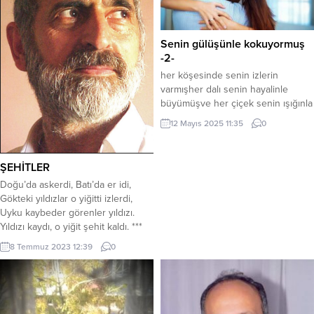
Senin gülüşünle kokuyormuş
-2-
her köşesinde senin izlerin
varmışher dalı senin hayalinle
büyümüşve her çiçek senin ışığınla
açmış Seninmiş o bahçeben
12 Mayıs 2025 11:35
0
yalnızca bir misafirmişim
Misafirliğini bilmeyenkokularına
sığınanrenklerinde kendini
ŞEHİTLER
kaybedenama ait olmayan bir
Doğu’da askerdi, Batı’da er idi,
yolcuydum Mor salkımlar senin
Gökteki yıldızlar o yiğitti izlerdi,
gülüşünle konuşuyormuşbenim
Uyku kaybeder görenler yıldızı.
fısıltılarımı duymuyormuş
Yıldızı kaydı, o yiğit şehit kaldı. ***
meğergidişinle kuruyan bahçeşimdi
Sessizdi kalp alında vurulmuşun,
yalnızca benim omuzlarımda bir
8 Temmuz 2023 12:39
0
Sormamıştı parolayı kör kurşun
yükama o bahçeher zaman
Parola tunç dağda kan renginde,
seninmiş Gidişinle anladım...
Küflü sefer tası kuru ekmeğinde. ***
Sefertası ana elinde, ayak çıplak,
Ayakkabısız ayaklar çıplaktı ayak,