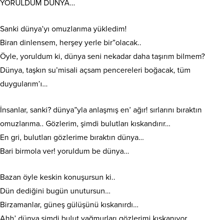
YORULDUM DÜNYA…
Sanki dünya’yı omuzlarıma yükledim!
Biran dinlensem, herşey yerle bir”olacak..
Öyle, yoruldum ki, dünya seni nekadar daha taşırım bilmem?
Dünya, taşkın su’misali açsam pencereleri boğacak, tüm
duygularım’ı…
İnsanlar, sanki? dünya”yla anlaşmış en’ ağır! sırlarını bıraktın
omuzlarıma.. Gözlerim, şimdi bulutları kıskandırır…
En gri, bulutları gözlerime bıraktın dünya…
Bari birmola ver! yoruldum be dünya…
Bazan öyle keskin konuşursun ki..
Dün dediğini bugün unutursun…
Birzamanlar, güneş gülüşünü kıskanırdı…
Ahh’ dünya şimdi bulut yağmurları gözlerimi kıskanıyor…