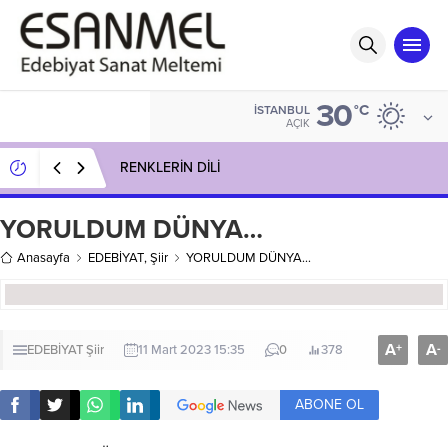
30
°C
İSTANBUL
AÇIK
RENKLERİN DİLİ
YORULDUM DÜNYA…
Anasayfa
EDEBİYAT
,
Şiir
YORULDUM DÜNYA…
A
A
+
-
EDEBİYAT
Şiir
11 Mart 2023 15:35
0
378
ABONE OL