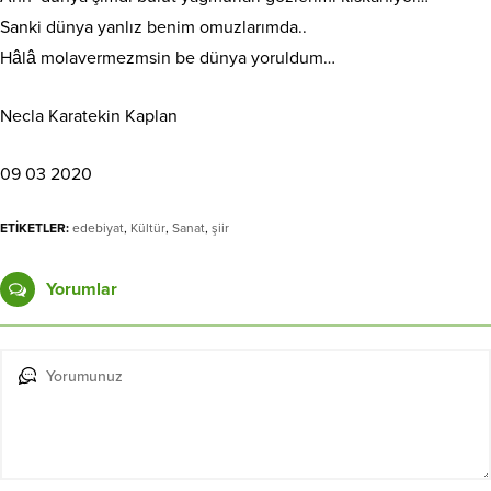
Sanki dünya yanlız benim omuzlarımda..
Hâlâ molavermezmsin be dünya yoruldum…
Necla Karatekin Kaplan
09 03 2020
ETİKETLER:
edebiyat
,
Kültür
,
Sanat
,
şiir
Yorumlar