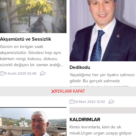
Asmıştı...
Akşamüstü ve Sessizlik
Günün en kırılgan saati
akşamüstüdür. Gövdesi hep aynı
kalırken rengi, kokusu, dokusu
sürekli değişen bir zaman aralığı…
Dedikodu
İnsan o saatlerde kendini olduğu
11 Aralık 2025 02:06
1
Yaşadığımız her yer tiyatro sahnesi
gibi bulur ya da olduğuna inandığı
gibidir. Bu gerçek sahnede
kişiye biraz daha yaklaşır. Benim
oynanacak oyunu iyi oynamakta
için akşamüstü, bir açıklığın
REKLAMI KAPAT
elimizde kötü oynamakta elimizde.
kıyısında durup nefesimi duymaya
Büyük işler yapamayabiliriz, ama
çalıştığım bir eşik gibidir. Sokakların
29 Mart 2022 12:02
1
küçük işleri oyunun kuralına uygun
gölgeleri uzamaya, kuşlar günün...
bir şekilde oynarsak harikalar
yaratabiliriz. Unutmayınız ki uzun
KALDIRIMLAR
yollar küçük adımlarla tamamlanır.
Kimisi kıvrımlarla, kimi de ok
Geceden cep telefonunuzu şarja
misali,Urgan urgan uzayıp gidiyor
koydunuz. Sabah kalktınız