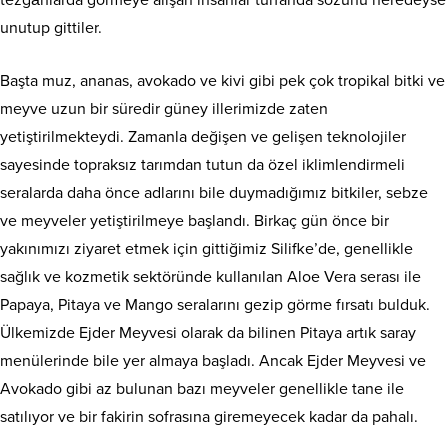
tezgâhlarda görmeye alışan insanlar turfanda sözünü neredeyse
unutup gittiler.
Başta muz, ananas, avokado ve kivi gibi pek çok tropikal bitki ve
meyve uzun bir süredir güney illerimizde zaten
yetiştirilmekteydi. Zamanla değişen ve gelişen teknolojiler
sayesinde topraksız tarımdan tutun da özel iklimlendirmeli
seralarda daha önce adlarını bile duymadığımız bitkiler, sebze
ve meyveler yetiştirilmeye başlandı. Birkaç gün önce bir
yakınımızı ziyaret etmek için gittiğimiz Silifke’de, genellikle
sağlık ve kozmetik sektöründe kullanılan Aloe Vera serası ile
Papaya, Pitaya ve Mango seralarını gezip görme fırsatı bulduk.
Ülkemizde Ejder Meyvesi olarak da bilinen Pitaya artık saray
menülerinde bile yer almaya başladı. Ancak Ejder Meyvesi ve
Avokado gibi az bulunan bazı meyveler genellikle tane ile
satılıyor ve bir fakirin sofrasına giremeyecek kadar da pahalı.