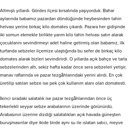
Altmışlı yıllardı. Gördes ilçesi kırsalında yaşıyorduk. Bahar
aylarında babamız pazardan döndüğünde heybesinden tahin
helvası yerine birkaç kilo domates çıkardı. Pazara her gidişinde
iki somun ekmekle birlikte yarım kilo tahin helvası satın alarak
çocuklarını sevindirmeyi adet haline getirmiş olan babamız, ilk
turfanda sebzeler ilçemize ulaştığında bu sefer de birkaç kilo
domates alarak bizleri sevindirirdi. O yıllarda açık bahçe ve tarla
sebzelerinden altı, sekiz
hafta kadar önce sera sebzeleri yetişir,
manav raflarında ve pazar tezgâhlarındaki yerini alırdı. En çok
üretilip satılan sebze ise pek çok kullanım alanı olan domatesti.
İkinci sıradaki salatalık ise pazar tezgâhlarından önce üç
tekerlekli seyyar sebze arabalarının üzerinde görünürdü.
Arabasının üzerine dizdiği salatalıkları açık havada güneşten
buruşmasınlar diye ikide birde aynı su ile ıslatan satıcı, meyve