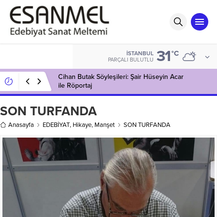
31
°C
İSTANBUL
PARÇALI BULUTLU
Cihan Butak Söyleşileri: Şair Hüseyin Acar
ile Röportaj
SON TURFANDA
Anasayfa
EDEBİYAT
,
Hikaye
,
Manşet
SON TURFANDA