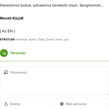
Haneleriniz bolluk, sofralarınız bereketli olsun. Sevgilerimle…
Necati KüçüK
( Az Efe )
ETİKETLER:
edebiyat
,
Kültür
,
Öykü
,
Sanat
,
Yazar
,
yazı
Yorumlar