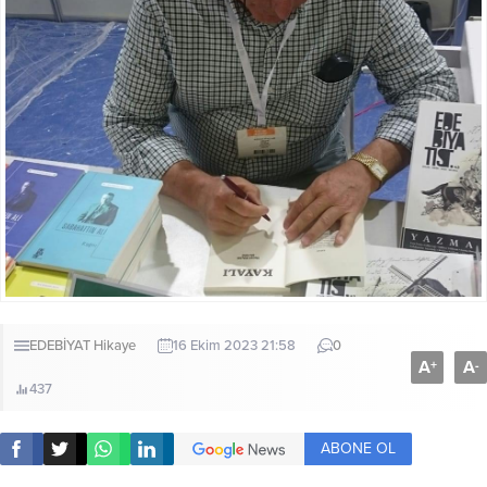
EDEBİYAT
Hikaye
16 Ekim 2023 21:58
0
A
A
+
-
437
ABONE OL