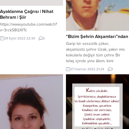
Ayaklanma Çağrısı | Nihat
Behram | Şiir
https://www.youtube.com/watch?
v=3rckS8QXfTc
“Bizim Şehrin Akşamları”ndan
29 Eylül 2022 22:30
0
Garip bir sessizlik çöker,
akşamüstü şehre Uzak, yakın mis
kokularla değişir tüm çehre Bir
telaş içinde yine âlem, kimi
sağa,kimi sola Çıkmış çoluk, çocuk;
27 Haziran 2022 21:24
1
kim gelir diye bakar yola Mahyalar
şakır, diller sessiz, eller dualarda
Sığırcıklar her akşamüstü yine
semalarda Kuşların dilini bilmem ki,
bence bu bir tören Semazen
edasında...