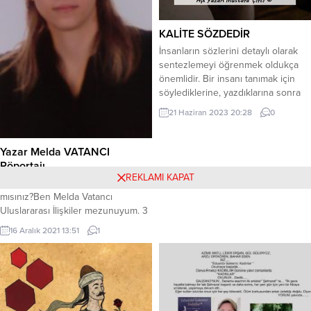
KALİTE SÖZDEDİR
İnsanların sözlerini detaylı olarak
sentezlemeyi öğrenmek oldukça
önemlidir. Bir insanı tanımak için
söylediklerine, yazdıklarına sonra
yaptıklarına bakmak lazım. Bütün
21 Haziran 2023 20:28
0
bunlar birbirine denk mi? Yoksa
söyledikleri ile yaptıkları tam tersi
mi? * Ayrıca kalitesiz sözlere itibar
Yazar Melda VATANCI
edipte kendi kendinizi üzmeyin.
Röportajı
Kötü, kaba sözlerin sahibi de kötü-
REKLAMI KAPAT
B.F. Bize kısaca kendinizi tanıtır
kaba insanlardır. Kötü sözün
mısınız?Ben Melda Vatancı
sahibi...
Uluslararası İlişkiler mezunuyum. 3
yıl İngiltere’de yaşadım. Renksiz
16 Aralık 2021 13:51
1
Dünya Hikayesi adlı kitabın
yazarıyım. B.F. Yazmaya nasıl
başladığınızdan ve ne kadar
zamandır yazdığınızdan bahseder
misiniz biraz? Lisede bir şeyler
yazmaya başladım. Lise 2 ye