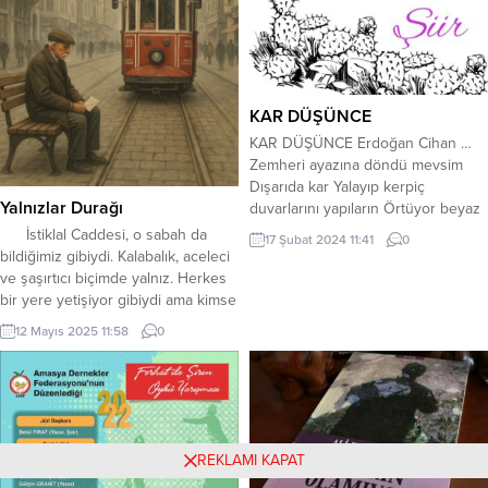
bedeni mavi olur düşlerİmlam
ağlarken , Mordu, hüzündü ÖLÜM
düşer şiire sevgiye aşkaMana
GİBİYDİ SEVDA, Nice özlemler…....
çoğaldıkça coşar bu yürekNazlı
nazlı...
KAR DÜŞÜNCE
KAR DÜŞÜNCE Erdoğan Cihan …
Zemheri ayazına döndü mevsim
Dışarıda kar Yalayıp kerpiç
Yalnızlar Durağı
duvarlarını yapıların Örtüyor beyaz
örtüsünü Ak bir kefen gibi kar.
İstiklal Caddesi, o sabah da
17 Şubat 2024 11:41
0
Yaşam çileli, ömür kısa Karanlıkta
bildiğimiz gibiydi. Kalabalık, aceleci
uzuyor geceler Yapayalnız kalırsa
ve şaşırtıcı biçimde yalnız. Herkes
insan Her acıyı sarıp sarmalıyor kar.
bir yere yetişiyor gibiydi ama kimse
Buruk bir hasrettir karanlığa
bir yere varmıyordu sanki. Taş
12 Mayıs 2025 11:58
0
dökülen Umutsuz kar gecelerinden
kaldırımlar soğuktu, gökyüzü
Kömür, kükürt kokuyor kireç...
bulutlarıyla yüzünü buruşturmuştu.
Tramvay gecikmişti biraz. Normalde
birkaç dakika bile sürse gecikme,
İstanbullu’nun sabrı da sokağa
serilir. Kadınlar çantasını karıştırır,
REKLAMI KAPAT
çocuklar...