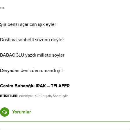
***
Şiir benzi açar can ışık eyler
Dostlara sohbetli sözünü deyler
BABAOĞLU yazdı millete söyler
Deryadan denizden umandı şiir
Casim Babaoğlu IRAK – TELAFER
ETİKETLER:
edebiyat
,
Kültür
,
şair
,
Sanat
,
şiir
Yorumlar