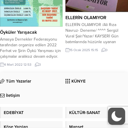
ELLERİN OLAMIYOR
ELLERİN OLAMIYOR /Ali Rıza
Navruz- Deneme/ ^^^^ Sergül
Öyküler Yarışacak
Vural Şair/Yazar/ KAYSERİ Gün
Amasya Dernekler Federasyonu
batımlarında hüzünle uyanan
tarafından organize edilen 2022
insanlar vardır. Mor dağlarda, mor
15 Ocak 2025 15:15
0
Ferhat ve Şirin Öykü Yarışması için
çiçeklerle nefes alırlar, mor yağmur
çalışmalar aralıksız devam ediyor.
damlalarıyla ıslanırlar ve mor şiirler
Profesyonel yazar kadrosunun jüri
yazarlar biteviye… Bir gölge kadar
4 Mart 2022 12:53
3
olduğu ödüllü yarışma ile yazarlar
sessiz yaşarlar duygularını. Güneşe
öyküleriyle yarışacak.Amasya
yüzlerini dönerek o gölgenin
Dernekler Federasyonu tarafından
Tüm Yazarlar
KÜNYE
peşinde giderler ve giderler.
organize edilen ve 5 Mart ile 5
Duyguların denizinde
Mayıs 2022 tarihleri arasında
günbatımlarını...
İletişim
katılımın mümkün olduğu ödüllü
öykü yarışması düzenleniyor.
2022...
EDEBİYAT
KÜLTÜR-SANAT
Köşe Yazıları
Manşet