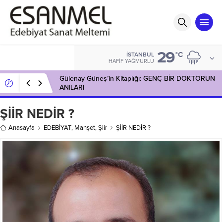
29
°C
İSTANBUL
HAFIF YAĞMURLU
Gülenay Güneş’in Kitaplığı: GENÇ BİR DOKTORUN
ANILARI
ŞİİR NEDİR ?
Anasayfa
EDEBİYAT
,
Manşet
,
Şiir
ŞİİR NEDİR ?