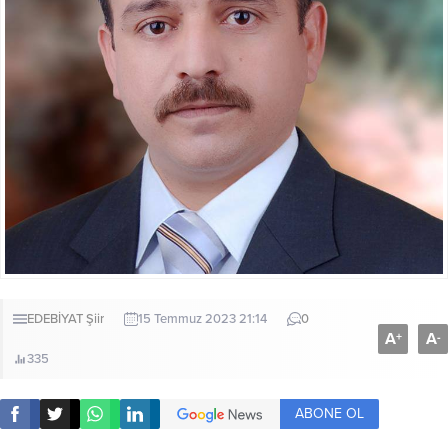
EDEBİYAT
Şiir
15 Temmuz 2023 21:14
0
A
A
+
-
335
ABONE OL