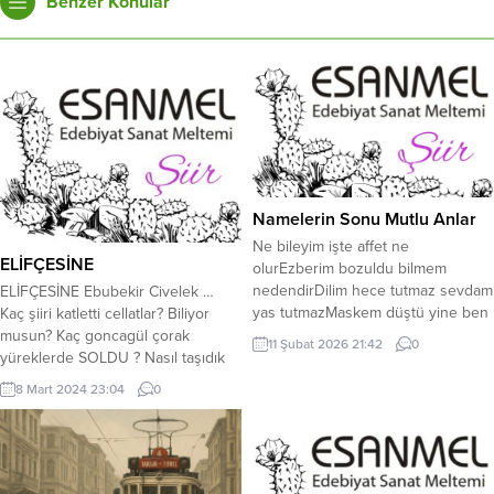
Benzer Konular
Namelerin Sonu Mutlu Anlar
Ne bileyim işte affet ne
ELİFÇESİNE
olurEzberim bozuldu bilmem
nedendirDilim hece tutmaz sevdam
ELİFÇESİNE Ebubekir Civelek …
yas tutmazMaskem düştü yine ben
Kaç şiiri katletti cellatlar? Biliyor
buyum işteEbelendim bu baharda
musun? Kaç goncagül çorak
11 Şubat 2026 21:42
0
seninle Nesini anlatayım her şeyi
yüreklerde SOLDU ? Nasıl taşıdık
özelEser geçer bir çırpıda
keşkeleri sırtımızda? Yorgundu
8 Mart 2024 23:04
0
nefesiRast gelmesin yürek
zaman, Uzun suskunluklarda…
sıcaklığınaİstem dışı vurur kendini
Ayna satarken körler diyarında!
duyguyaMisafir
Ayna bize, biz yabancı kendimize
olursan gönül bağına Nazlı bir
Ve kaç çocuk yaşarken ÖLDÜ?
yelkenli sankiGizemi sarar
SEVGİSİZ DİYARLARDA… Analar