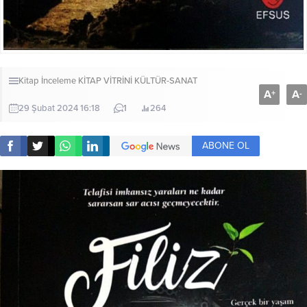
Kitap İnceleme
KİTAP VİTRİNİ
KÜLTÜR-SANAT
A
A
+
-
29 Şubat 2024 16:18
1
264
ABONE OL