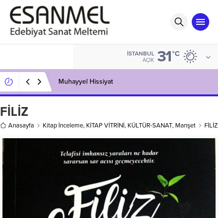
31
°C
İSTANBUL
AÇIK
Muhayyel Hissiyat
FİLİZ
Anasayfa
Kitap İnceleme
,
KİTAP VİTRİNİ
,
KÜLTÜR-SANAT
,
Manşet
FİLİZ