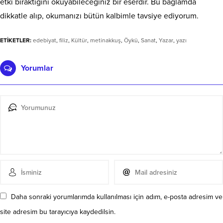
etki bıraktığını okuyabileceğiniz bir eserdir. Bu bağlamda
dikkatle alıp, okumanızı bütün kalbimle tavsiye ediyorum.
ETİKETLER:
edebiyat
,
filiz
,
Kültür
,
metinakkuş
,
Öykü
,
Sanat
,
Yazar
,
yazı
Yorumlar
Daha sonraki yorumlarımda kullanılması için adım, e-posta adresim ve
site adresim bu tarayıcıya kaydedilsin.