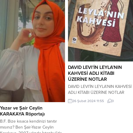
DAVID LEVI’İN LEYLA’NIN
KAHVESİ ADLI KİTABI
ÜZERİNE NOTLAR
DAVID LEVI’İN LEYLA’NIN KAHVESİ
ADLI KİTABI ÜZERİNE NOTLAR
DİLEK ÖZDEMİR … Kahvehanede
26 Şubat 2024 11:55
0
yanından geçen garson Leyla’ya
Yazar ve Şair Ceylin
her zamanki gibi kahvesini
KARAKAYA Röportajı
getirmesini rica etti. Milas’ın
B.F. Bize kısaca kendinizi tanıtır
Kargıcak Köyü… Ülfet, yoksul bir
mısınız? Ben Şair-Yazar Ceylin
köylü ailesinde dünyaya gelmişti.