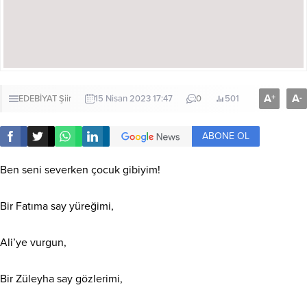
A
A
+
-
EDEBİYAT
Şiir
15 Nisan 2023 17:47
0
501
ABONE OL
Ben seni severken çocuk gibiyim!
Bir Fatıma say yüreğimi,
Ali’ye vurgun,
Bir Züleyha say gözlerimi,