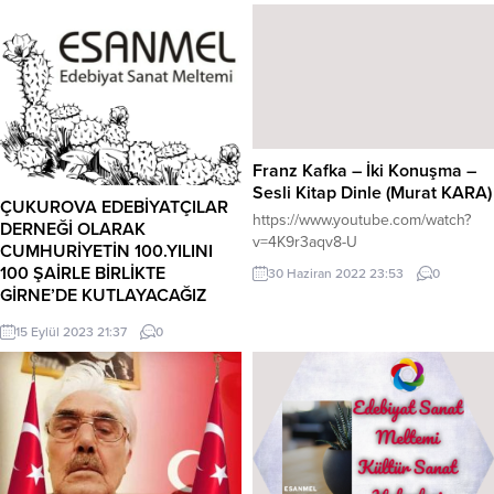
Franz Kafka – İki Konuşma –
Sesli Kitap Dinle (Murat KARA)
ÇUKUROVA EDEBİYATÇILAR
https://www.youtube.com/watch?
DERNEĞİ OLARAK
v=4K9r3aqv8-U
CUMHURİYETİN 100.YILINI
100 ŞAİRLE BİRLİKTE
30 Haziran 2022 23:53
0
GİRNE’DE KUTLAYACAĞIZ
HALİSE TEKBAŞ ”ÇUKUROVA
15 Eylül 2023 21:37
0
EDEBİYATÇILAR DERNEĞİ OLARAK
CUMHURİYETİN 100.YILINI 100
ŞAİRLE BİRLİKTE GİRNE’DE
KUTLAYACAĞIZ.”
DEDİ8.Uluslararası Çukurova’da
Türk Dünyası Şiir ve Müzik Festivali
bu yıl 26-30 Ekim 2023 tarihlerinde