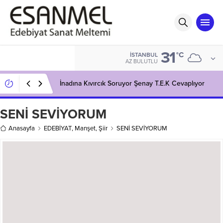
31
°C
İSTANBUL
AZ BULUTLU
İnadına Kıvırcık Soruyor Şenay T.E.K Cevaplıyor
SENİ SEVİYORUM
Anasayfa
EDEBİYAT
,
Manşet
,
Şiir
SENİ SEVİYORUM