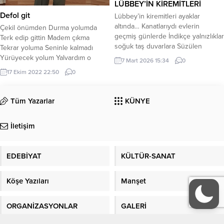
LÜBBEY’İN KİREMİTLERİ
18 yaşın üzerinde olan ve
Defol git
Lübbey’in kiremitleri ayaklar
şartname...
altında… Kanatlarıydı evlerin
Çekil önümden Durma yolumda
geçmiş günlerde İndikçe yalnızlıklar
Terk edip gittin Madem çıkma
soğuk taş duvarlara Süzülen
Tekrar yoluma Seninle kalmadı
gözyaşları bıraktıkça izlerini ruhlara
Yürüyecek yolum Yalvardım o
7 Mart 2026 15:34
0
Kırıldıkça hayaller ufuklarda
kadar Gitme ne olur Dinlemedin
17 Ekim 2022 22:50
0
Dökülüverdi kiremitler de
beni Varlığın ısdırap Tarifsiz acı
ayaklarımızın altına. *** Asil
veriyor Sana sözüm yok
duruşuyla ne sırlar saklamıştı gök
Ciğerlerime kan oturdu Git
Tüm Yazarlar
KÜNYE
kubbeden Boşluğun limanı metruk
başımdan git Kime istersen git
evler Derin ve girift, soğuk
Benden uzak Allah’a yakın ol Yeter
İletişim
yalnızlıklar Isıtıvermişti
ki adımı anma Sadece...
kırmızılıklarıyla. *** Lübbey’in
kiremitleri şimdi Ayaklar altında,
EDEBİYAT
KÜLTÜR-SANAT
kırık dökük Tıpkı ben...
Köşe Yazıları
Manşet
ORGANİZASYONLAR
GALERİ