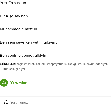
Yusuf’a suskun
Bir Aişe say beni,
Muhammed’e meftun…
Ben seni severken yetim gibiyim,
Ben seninle cennet gibiyim..
ETİKETLER:
#aşk
,
#hasret
,
#özlem
,
#papatyatutku
,
#sevgi
,
#tutkusavur
,
edebiyat
,
Kültür
,
şair
,
şiir
,
yazı
Yorumlar