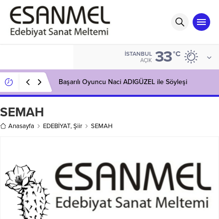
33
°C
İSTANBUL
AÇIK
Başarılı Oyuncu Naci ADIGÜZEL ile Söyleşi
SEMAH
Anasayfa
EDEBİYAT
,
Şiir
SEMAH