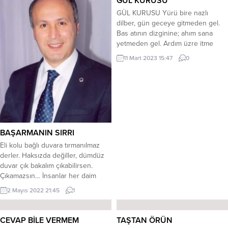
GÜL KURUSU
GÜL KURUSU Yürü bire nazlı
dilber, gün geceye gitmeden gel.
Bas atının dizginine; ahım sana
yetmeden gel. Ardım üzre itme
beni. El aleme satma beni. Bin
11 Mart 2023 15:47
0
perişan etme beni. Ömür boşa
gitmeden gel. Mağdur eyleme
kulunu. Yokuşa sürme yolunu.
Omuzdan kesme kolunu. Sözde
sükut etmeden gel. Sayfamdaki gül
kurusu Yüreğimde...
BAŞARMANIN SIRRI
Eli kolu bağlı duvara tırmanılmaz
derler. Haksızda değiller, dümdüz
duvar çık bakalım çıkabilirsen.
Çıkamazsın… İnsanlar her daim
zengin olmanın hayalini kurar. Nasıl
2 Mayıs 2022 21:45
1
hayal eder, önce masasına oturur,
masasın da değilse koltuğundadır,
orada da değilse mutlaka bir yer
CEVAP BİLE VERMEM
TAŞTAN ÖRÜN
bulup hülyalara dalacak bir yer