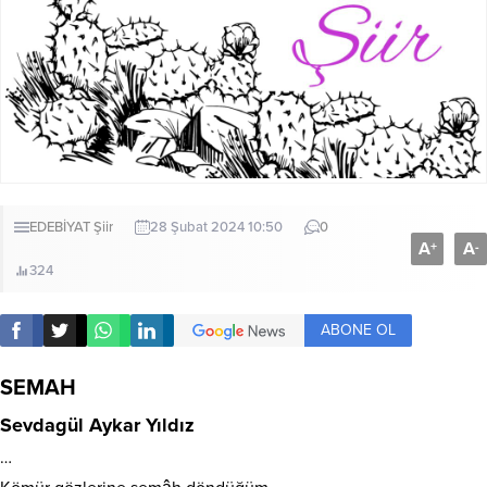
EDEBİYAT
Şiir
28 Şubat 2024 10:50
0
A
A
+
-
324
ABONE OL
SEMAH
Sevdagül Aykar Yıldız
…