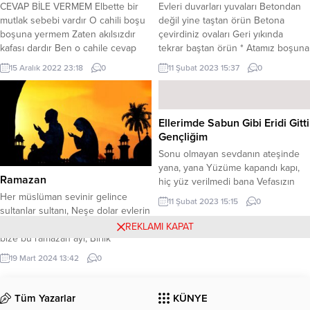
CEVAP BİLE VERMEM Elbette bir
Evleri duvarları yuvaları Betondan
bulur. Hayal bedava, aklından
mutlak sebebi vardır O cahili boşu
değil yine taştan örün Betona
geçenler, düşünceler, bir eli...
boşuna yermem Zaten akılsızdır
çevirdiniz ovaları Geri yıkında
kafası dardır Ben o cahile cevap
tekrar baştan örün * Atamız boşuna
bile vermem Erenler giden gider
mı böyle yaptı Yaptığı hesap çok iyi
15 Aralık 2022 23:18
0
11 Şubat 2023 15:37
0
duran durur Adam olan tam on
hesaptı Şimdikiler ise bu yoldan
ikiden vurur Ağaçlara su
saptı Üçten değil azizim beşten
vermezseniz kurur İnanın bakın
örün * En ufak bir depremde
ben ipe un sermem Olmayacak
yıkılmasın İnsanların canları
Ellerimde Sabun Gibi Eridi Gitti
duaya amin denmez Ama öyle...
sıkılmasın Tarihin çizgisinden
Gençliğim
çıkılmasın Tecrübe...
Sonu olmayan sevdanın ateşinde
yana, yana Yüzüme kapandı kapı,
Ramazan
hiç yüz verilmedi bana Vefasızın
birisine gönül verdim koştum ona
Her müslüman sevinir gelince
11 Şubat 2023 15:15
0
Aşkın çöl sıcaklığında kurudu gitti
sultanlar sultanı, Neşe dolar evlerin
gençliğim * Esiyordu o günlerde
içi sokakların her tarafı Sabrı öğretir
REKLAMI KAPAT
başımda ki sam yelleri Ne bir yâri
bize bu ramazan ayı, Birlik
sevebildim ne tutabildim elleri
beraberlik ayıdır ramazan ayı.
19 Mart 2024 13:42
0
Hayallerime doldurdum, ve yaşattım
Çeşit çeşit lezzetler ile kurulur
güzelleri Hep kurduğum hayallerde
sofralar, Şen şakrak bir şekilde
var idi...
yapılır iftarlar, Tokmağa vurur
Tüm Yazarlar
KÜNYE
davulcu sahur zamanları, Uyandırır