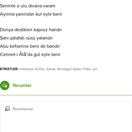
Seninle o ulu divana varam
Ayırma yanından kul eyle beni
Dünya dedikleri kapısız handır
Şanı şatafatı süsü yalandır
Abu kefserine beni de bandır
Cennet-i Âlâ’da gül eyle beni
ETİKETLER:
edebiyat
,
Kültür
,
Sanat
,
Sevdagül Aykar Yıldız
,
şiir
Yorumlar