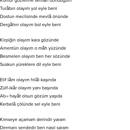
Kömür gözlerine semâh döndüğüm
Turâbın olayım yol eyle beni
Dostun meclisinde mevlâ önünde
Dergâhın olayım bol eyle beni
Kirpiğin olayım kara gözünde
Amentün olayım o mâh yüzünde
Besmelen olayım ben her sözünde
Suskun yüreklere dil eyle beni
Elif lâm olayım hilâl kaşında
Zülf-ikâr olayım yanı başında
Ab-ı hayât olsun gözüm yaşıda
Kerbelâ çölünde sel eyle beni
Kimseye açamam derindir yaram
Dermanı sendedir ben nasıl saram