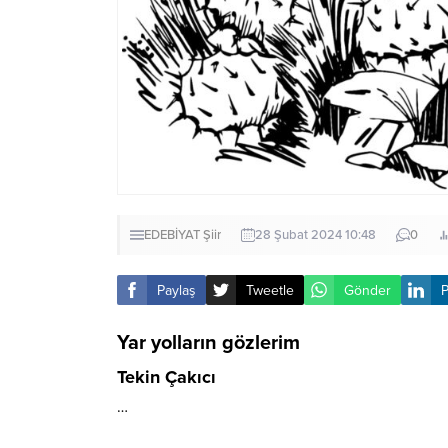
EDEBİYAT
Şiir
28 Şubat 2024 10:48
0
Paylaş
Tweetle
Gönder
P
Yar yolların gözlerim
Tekin Çakıcı
…