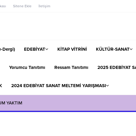
ikası
Sitene Ekle
İletişim
-Dergi)
EDEBİYAT
KİTAP VİTRİNİ
KÜLTÜR-SANAT
Yorumcu Tanıtımı
Ressam Tanıtımı
2025 EDEBİYAT S
K
2024 EDEBİYAT SANAT MELTEMİ YARIŞMASI
UM YAKTIM