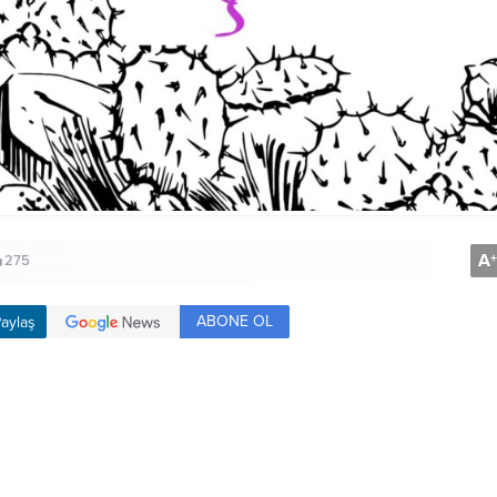
A
+
275
ABONE OL
aylaş