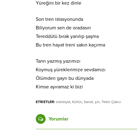
Yüreğini bir kez dinle
Son tren istasyonunda
Biliyorum sen de oradasın
Tereddütü bırak yanılıp şaşma
Bu tren hayat treni sakın kaçırma
Tanrı yazmış yazımızı
Koymuş yüreklerimize sevdamızı
Ölümden gayrı bu dünyada
Kimse ayıramaz ki bizi
ETİKETLER:
edebiyat
,
Kültür
,
Sanat
,
şiir
,
Tekin Çakıcı
Yorumlar