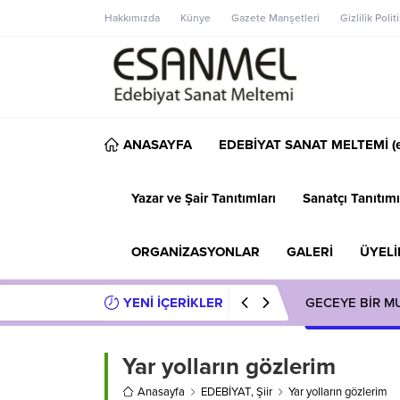
Hakkımızda
Künye
Gazete Manşetleri
Gizlilik Polit
ANASAYFA
EDEBİYAT SANAT MELTEMİ (e
Yazar ve Şair Tanıtımları
Sanatçı Tanıtımı
ORGANİZASYONLAR
GALERİ
ÜYELİ
YENİ İÇERİKLER
GECEYE BİR M
Yar yolların gözlerim
Anasayfa
EDEBİYAT
,
Şiir
Yar yolların gözlerim