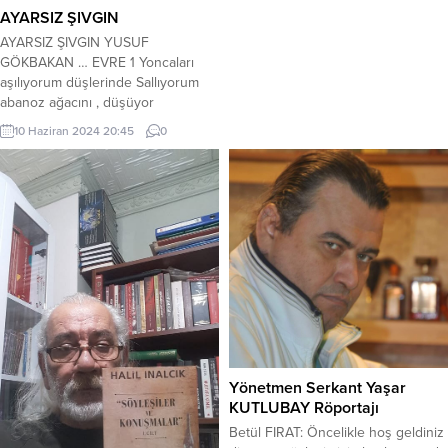
AYARSIZ ŞIVGIN
her göllerden durulmuyunca Ok
olur batar ki ciğerin dağlar * Her
AYARSIZ ŞIVGIN YUSUF
gördüğün kaba elin uzatma Yolların
GÖKBAKAN … EVRE 1 Yoncaları
itirip kendini çatma Gönül
aşılıyorum düşlerinde Sallıyorum
yapmıyınca geceleri...
abanoz ağacını , düşüyor
dudakların Avuç avuç gülüşün
10 Haziran 2024 20:45
0
paravanda. Tekeline almışsın
kirpiklerimi, yayvari kaşlarınla
Kalemim kafesinde göğsünün;
tutulgan. Haraç mezat şiirler;
Upuçsuz sevgi atlantiği; Sereserpe
tuzu suyun , çağırgan. Öyle bir hal
ki hal demeye bin şahit; Ne tam...
Yönetmen Serkant Yaşar
KUTLUBAY Röportajı
Betül FIRAT: Öncelikle hoş geldiniz