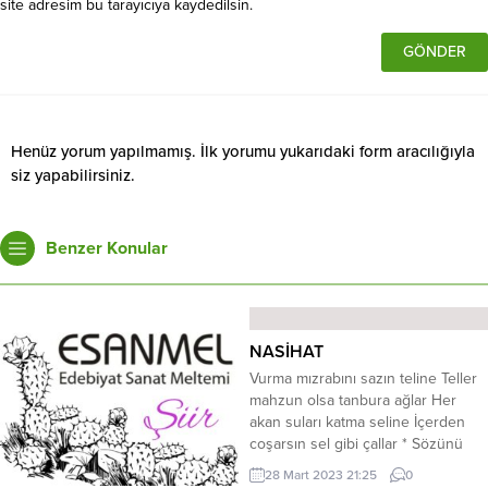
site adresim bu tarayıcıya kaydedilsin.
Henüz yorum yapılmamış. İlk yorumu yukarıdaki form aracılığıyla
siz yapabilirsiniz.
Benzer Konular
NASİHAT
Vurma mızrabını sazın teline Teller
mahzun olsa tanbura ağlar Her
akan suları katma seline İçerden
coşarsın sel gibi çallar * Sözünü
söyleme sorulmuyunca Torun
28 Mart 2023 21:25
0
çekme düzen kurulmuyunca İçme