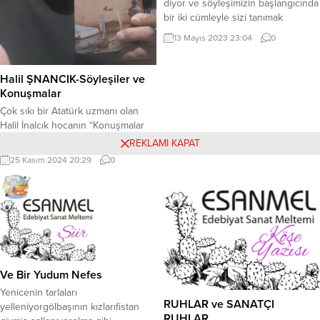
diyor ve söyleşimizin başlangıcında
bir iki cümleyle sizi tanımak
istiyoruz. Serkant Yaşar
13 Mayıs 2023 23:04
0
KUTLUBAY Kimdir? Serkant Yaşar
KUTLUBAY: 33 sinema filmi,1 TV
dizisi,6 TV programı,98 klip çekmiş,
Halil ŞNANCIK-Söyleşiler ve
3 kitap yazmış yapımcı, yönetmen,
Konuşmalar
senarist, yazarım. Betül FIRAT:
Çok sıkı bir Atatürk uzmanı olan
Yönetmenliğe nasıl başladığınızdan
Halil İnalcık hocanın “Konuşmalar
ve ne kadar zamandır
ve Söyleşiler” den oluşan bir eseri
REKLAMI KAPAT
yazdığınızdan bahseder misiniz...
var… Çeşitli tarihlerde 46 konuşma
25 Kasım 2024 20:29
0
ve sohbetten oluşuyor… 45
numaralı bir konuşmadan kısacık
paragraflardan, Kısacık alıntılar
yaparak eseri de tanıtmış olacağız…
Sonra da alıntıların sonuna kendi
düşüncelerimizi de yazacağız. – –
– – –...
Ve Bir Yudum Nefes
Yenicenin tarlaları
RUHLAR ve SANATÇI
yelleniyorgölbaşının kızlarıfistan
RUHLAR