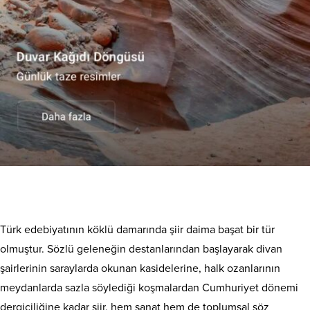
Türk edebiyatının köklü damarında şiir daima başat bir tür
olmuştur. Sözlü geleneğin destanlarından başlayarak divan
şairlerinin saraylarda okunan kasidelerine, halk ozanlarının
meydanlarda sazla söylediği koşmalardan Cumhuriyet dönemi
dergiciliğine kadar şiir, hem sanat hem de toplumsal söz