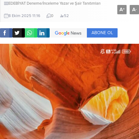
EDEBİYAT
Deneme/İnceleme
Yazar ve Şair Tanıtımları
A
A
+
-
8 Ekim 2025 11:16
0
52
ABONE OL