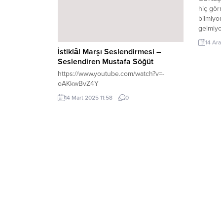
İstanbul’a taşındım. Betül FIRAT:
hiç gö
Oyunculuğa nasıl başladığınızdan...
bilmiyo
gelmiy
Yağmur
14 Ar
volta a
İstiklâl Marşı Seslendirmesi –
islandi
Seslendiren Mustafa Söğüt
anlıyo
https://www.youtube.com/watch?v=-
görmüyo
oAKkwBvZ4Y
İnsanla
ben bu
14 Mart 2025 11:58
0
büyüyo