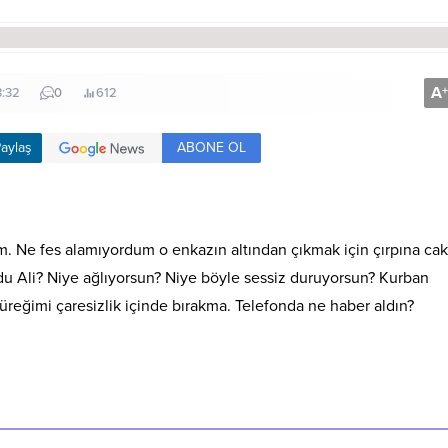
A
+
3:32
0
612
ABONE OL
aylaş
ım. Ne fes alamıyordum o enkazın altından çıkmak için çırpına cak
du Ali? Niye ağlıyorsun? Niye böyle sessiz duruyorsun? Kurban
üreğimi çaresizlik içinde bırakma. Telefonda ne haber aldın?