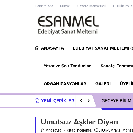
Hakkımızda
Künye
Gazete Manşetleri
Gizlilik Polit
ANASAYFA
EDEBİYAT SANAT MELTEMİ (e
Yazar ve Şair Tanıtımları
Sanatçı Tanıtımı
ORGANİZASYONLAR
GALERİ
ÜYELİ
YENİ İÇERİKLER
GECEYE BİR M
Umutsuz Aşklar Diyarı
Anasayfa
Kitap İnceleme
,
KÜLTÜR-SANAT
,
Manşe