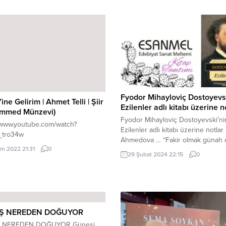
Fyodor Mihayloviç Dostoyevs
ine Gelirim | Ahmet Telli | Şiir
Ezilenler adlı kitabı üzerine n
mmed Münzevi)
Fyodor Mihayloviç Dostoyevski’ni
//www.youtube.com/watch?
Ezilenler adlı kitabı üzerine notlar
_tro34w
Ahmedova … “Fakir olmak günah d
ım 2022 21:31
0
zengin olup başkasını ezmek gün
29 Şubat 2024 22:15
0
“Kaderin baskısı altında ezilen da
niceleri uğradıkları haksızlığın üs
üstüne gitmekten acı bir zevk duya
“Belki en büyük kahramanlık, insa
hayatta ikincilikle yetinmesidir.” ” İy
insanlar karşılık beklemeden yard
Ş NEREDEN DOĞUYOR
koşarlar.”...
 NEREDEN DOĞUYOR Güneşi