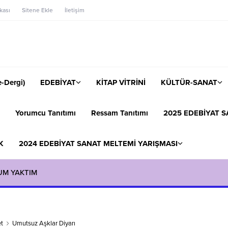
ikası
Sitene Ekle
İletişim
-Dergi)
EDEBİYAT
KİTAP VİTRİNİ
KÜLTÜR-SANAT
Yorumcu Tanıtımı
Ressam Tanıtımı
2025 EDEBİYAT S
K
2024 EDEBİYAT SANAT MELTEMİ YARIŞMASI
UM YAKTIM
t
Umutsuz Aşklar Diyarı