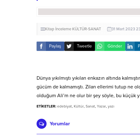
Kitap İnceleme
KÜLTÜR-SANAT
31 Mart 2023 2
Paylaş
Tweetle
Gönder
P
Dünya yıkılmıştı yıkılan enkazın altında kalmışt
gücüm de kalmamıştı. Zilan ellerimi tutup ne ol
olduğum Ali’m ne olur bir şey söyle, bu küçük y
ETİKETLER:
edebiyat
,
Kültür
,
Sanat
,
Yazar
,
yazı
Yorumlar