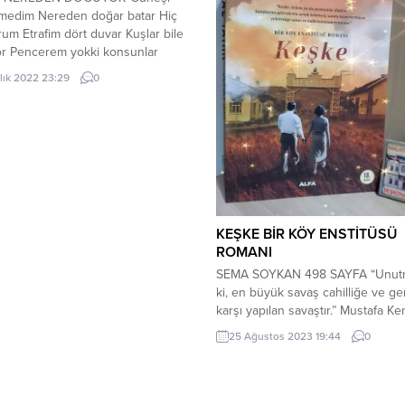
rmedim Nereden doğar batar Hiç
rum Etrafim dört duvar Kuşlar bile
or Pencerem yokki konsunlar
un yağdığını görmüyorum Dışarı
alık 2022 23:29
0
vlusuna çıktığımda Yerlerin
ginda Yağmurun yağdığını
rum Çünkü yağan yağmuru
rum Dışarısı nı hiç bilmiyorum
r dışarıda nasıl yaşarlar Çünkü
rada doğdum Burada
rum...
KEŞKE BİR KÖY ENSTİTÜSÜ
ROMANI
SEMA SOYKAN 498 SAYFA “Unut
ki, en büyük savaş cahilliğe ve ger
karşı yapılan savaştır.” Mustafa Ke
ATATÜRK “İşte, köyden on yumurt
25 Ağustos 2023 19:44
0
çıkan çocuğun öğretmen, subay,
mühendis, milletvekili hatta
cumhurbaşkanı olabildiği yönetim
Cumhuriyet denir evladım.” Biz ba