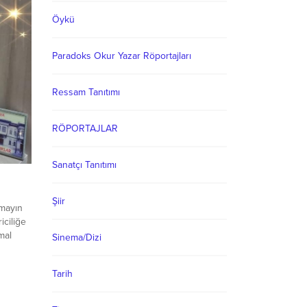
Öykü
Paradoks Okur Yazar Röportajları
Ressam Tanıtımı
RÖPORTAJLAR
Sanatçı Tanıtımı
Şiir
mayın
iciliğe
mal
Sinema/Dizi
ayla
Tarih
e
şarıya