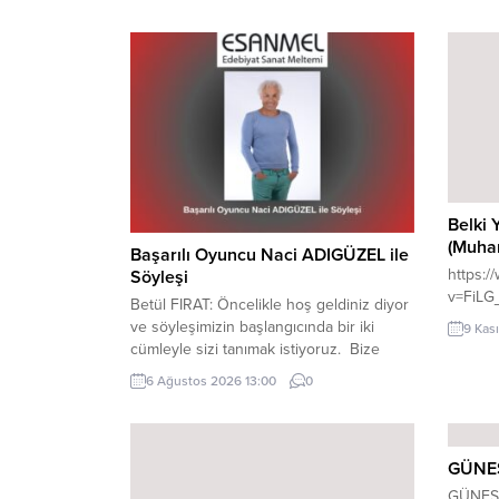
Belki Y
(Muha
Başarılı Oyuncu Naci ADIGÜZEL ile
https:
Söyleşi
v=FiLG
Betül FIRAT: Öncelikle hoş geldiniz diyor
ve söyleşimizin başlangıcında bir iki
9 Kas
cümleyle sizi tanımak istiyoruz. Bize
kısaca kendinizi tanıtır mısınız? Naci
6 Ağustos 2026 13:00
0
ADIGÜZEL: Adım Naci Adıgüzel. Ankara
doğumluyum. Bütün formel eğitimimi
Ankara’da tamamladım. Üniversite
bittikten bir süre sonra, profesyonel
GÜNE
turist rehberi olarak çalışmak üzere
GÜNEŞ