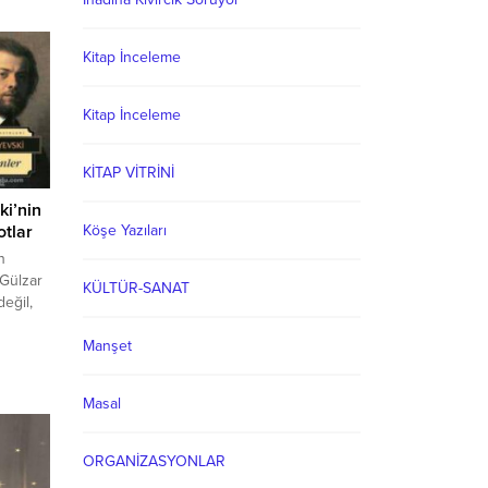
Kitap İnceleme
Kitap İnceleme
KİTAP VİTRİNİ
ki’nin
otlar
Köşe Yazıları
n
 Gülzar
KÜLTÜR-SANAT
eğil,
ah.”
ha
Manşet
tüne
rlar.”
Masal
nın
i
ıma
ORGANİZASYONLAR