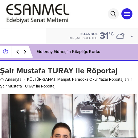
31
°C
İSTANBUL
PARÇALI BULUTLU
Gülenay Güneş’in Kitaplığı: Korku
Şair Mustafa TURAY ile Röportaj
Anasayfa
KÜLTÜR-SANAT
,
Manşet
,
Paradoks Okur Yazar Röportajları
Şair Mustafa TURAY ile Röportaj