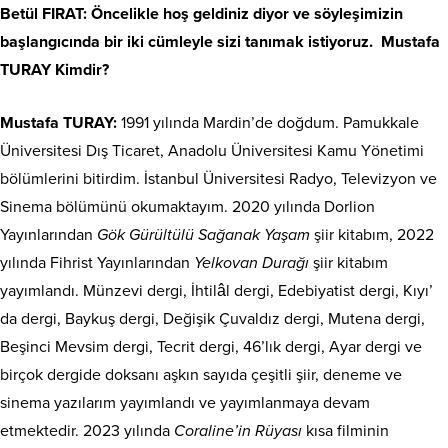
Betül FIRAT: Öncelikle hoş geldiniz diyor ve söyleşimizin
başlangıcında bir iki cümleyle sizi tanımak istiyoruz. Mustafa
TURAY Kimdir?
Mustafa TURAY:
1991 yılında Mardin’de doğdum. Pamukkale
Üniversitesi Dış Ticaret, Anadolu Üniversitesi Kamu Yönetimi
bölümlerini bitirdim. İstanbul Üniversitesi Radyo, Televizyon ve
Sinema bölümünü okumaktayım. 2020 yılında Dorlion
Yayınlarından
Gök Gürültülü Sağanak Yaşam
şiir kitabım, 2022
yılında Fihrist Yayınlarından
Yelkovan Durağı
şiir kitabım
yayımlandı. Münzevi dergi, İhtilâl dergi, Edebiyatist dergi, Kıyı’
da dergi, Baykuş dergi, Değişik Çuvaldız dergi, Mutena dergi,
Beşinci Mevsim dergi, Tecrit dergi, 46’lık dergi, Ayar dergi ve
birçok dergide doksanı aşkın sayıda çeşitli şiir, deneme ve
sinema yazılarım yayımlandı ve yayımlanmaya devam
etmektedir. 2023 yılında
Coraline’in Rüyası
kısa filminin