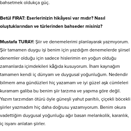
bahsetmek oldukça güç.
Betül FIRAT: Eserlerinizin hikâyesi var mıdır? Nasıl
oluştuklarından ve türlerinden bahseder misiniz?
Mustafa TURAY:
Şiir ve denemelerimi planlayarak yazmıyorum.
Şiir tamamen duygu işi benim için yazdığım denemelerde şiirsel
denemler olduğu için sadece hislerimin en yoğun olduğu
zamanlarda içimdekileri kâğıda kusuyorum. İham kaynağım
tamamen kendi iç dünyam ve duygusal yoğunluğum. Nedendir
bilmem ama gündüzleri hiç yazamam ve iyi güzel aşk cümleleri
kuramam galiba bu benim şiir tarzıma ve yapıma göre değil.
Yazım tarzımdan ötürü öyle güneşli yahut parıltılı, çiçekli böcekli
şiirler yazmadım hiç daha doğrusu yazamıyorum. Benim okura
vadettiğim duygusal yoğunluğu ağır basan melankolik, karanlık,
iç isyanı anlatan şiirler.