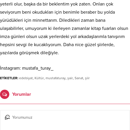
yeterli olur, başka da bir beklentim yok zaten. Onları çok
seviyorum beni okudukları için benimle beraber bu yolda
yürüdükleri için minnettarım. Diledikleri zaman bana
ulaşabilirler, umuyorum ki ilerleyen zamanlar kitap fuarları olsun
imza günleri olsun uzak yerlerdeki yol arkadaşlarımla tanışırım
hepsini sevgi ile kucaklıyorum. Daha nice güzel şiirlerde,
yazılarda görüşmek dileğiyle.
İnstagram: mustafa_turay_
ETİKETLER:
edebiyat
,
Kültür
,
mustafaturay
,
şair
,
Sanat
,
şiir
Yorumlar