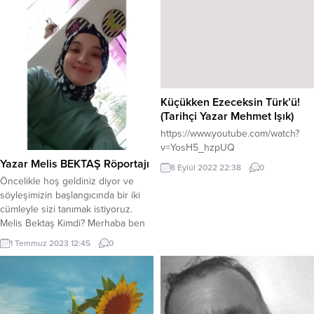
Küçükken Ezeceksin Türk’ü!
(Tarihçi Yazar Mehmet Işık)
https://www.youtube.com/watch?
v=YosH5_hzpUQ
Yazar Melis BEKTAŞ Röportajı
8 Eylül 2022 22:38
0
Öncelikle hoş geldiniz diyor ve
söyleşimizin başlangıcında bir iki
cümleyle sizi tanımak istiyoruz.
Melis Bektaş Kimdi? Merhaba ben
Melis, 25 Mart 2001’de Samsun’un
1 Temmuz 2023 12:45
0
Bafra ilçesinde dünyaya geldim.
İstanbul Üniversitesi Açık ve
Uzaktan Eğitim Fakültesi Tıbbi
Sekreterlik son sınıf öğrencisiyim.
Sosyal medya üzerinden