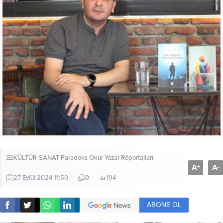
KÜLTÜR-SANAT
Paradoks Okur Yazar Röportajları
A
A
+
-
27 Eylül 2024 11:50
0
194
ABONE OL