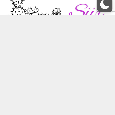
A
A
+
-
EDEBİYAT
Şiir
27 Eylül 2024 11:42
0
50
ABONE OL