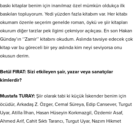
baskı kitaplar benim için inanılmaz özel mümkün oldukça ilk
baskıları topluyorum. Yedi yüzden fazla kitabım var. Her kitabı
okumam özenle seçerim genelde roman, öykü ve şiir kitapları
okurum diğer tarzlar pek ilgimi çekmiyor açıkçası. En son Hakan
Günday’ın ‘’Zamir’’ kitabını okudum. Aslında tavsiye edecek çok
kitap var bu göreceli bir şey aslında kim neyi seviyorsa onu
okusun derim.
Betül FIRAT: Sizi etkileyen şair, yazar veya sanatçılar
kimlerdir?
Mustafa TURAY:
Şiir olarak tabi ki küçük İskender benim için
öcüdür, Arkadaş Z. Özger, Cemal Süreya, Edip Cansever, Turgut
Uyar, Atilla İlhan, Hasan Hüseyin Korkmazgil, Özdemir Asaf,
Ahmed Arif, Cahit Sıktı Tarancı, Turgut Uyar, Nazım Hikmet