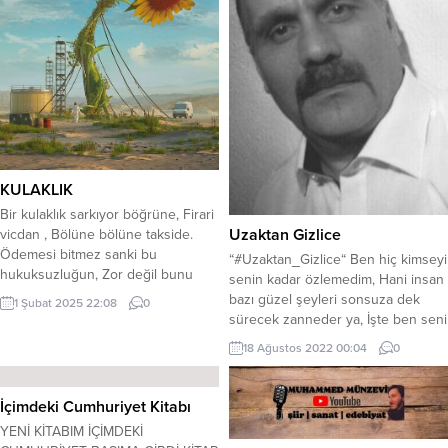
“biyazarhanim” kullanıcı adımla
tanınırım. Yazmaya nasıl
başladığınızdan ve...
KULAKLIK
Bir kulaklık sarkıyor böğrüne, Firari
Uzaktan Gizlice
vicdan , Bölüne bölüne takside.
Ödemesi bitmez sanki bu
“#Uzaktan_Gizlice“ Ben hiç kimseyi
hukuksuzluğun, Zor değil bunu
senin kadar özlemedim, Hani insan
anlamak; Lakin steteskop bozuk
bazı güzel şeyleri sonsuza dek
1 Şubat 2025 22:08
0
düzen. Eziliyor böcek ayak ucuyla,
sürecek zanneder ya, İşte ben seni
Çığırtkan acılarıma dilin suskun.
öyle çok sevdim, Neyse sen
18 Ağustos 2022 00:04
0
Kalp atmıyor gibi atıyor, Helallik
ayrılmak istedin ve ayrıldık
istiyor gece öldürürken. İlk aktarma
sonunda. Biliyor musun!?..bugün
istasyonunda , Aktardığım kadarını
bir şey daha farkettim seninle
İçimdeki Cumhuriyet Kitabı
bırakıp sana , İnmeliydim
geçmişi özledim, Sevdiğini
YENİ KİTABIM İÇİMDEKİ
vagondan....
özleyince insan gözlerinin içi