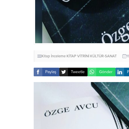
Kitap İnceleme
KİTAP VİTRİNİ
KÜLTÜR-SANAT
1
Paylaş
Tweetle
Gönder
P