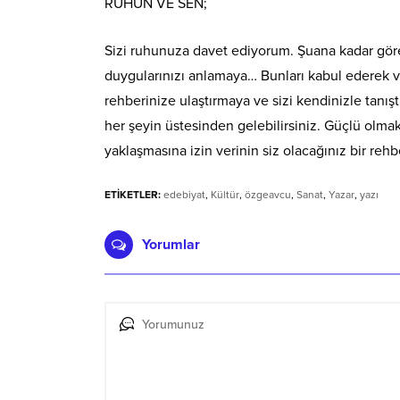
RUHUN VE SEN;
Sizi ruhunuza davet ediyorum. Şuana kadar göre
duygularınızı anlamaya… Bunları kabul ederek 
rehberinize ulaştırmaya ve sizi kendinizle tanışt
her şeyin üstesinden gelebilirsiniz. Güçlü olmak
yaklaşmasına izin verinin siz olacağınız bir rehb
ETİKETLER:
edebiyat
,
Kültür
,
özgeavcu
,
Sanat
,
Yazar
,
yazı
Yorumlar