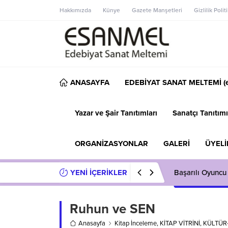
Hakkımızda
Künye
Gazete Manşetleri
Gizlilik Polit
ANASAYFA
EDEBİYAT SANAT MELTEMİ (e
Yazar ve Şair Tanıtımları
Sanatçı Tanıtımı
ORGANİZASYONLAR
GALERİ
ÜYELİ
YENİ İÇERİKLER
Başarılı Oyuncu
Ruhun ve SEN
Anasayfa
Kitap İnceleme
,
KİTAP VİTRİNİ
,
KÜLTÜR