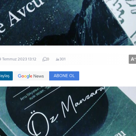
A
+
9 Temmuz 2023 13:12
0
301
ABONE OL
aylaş