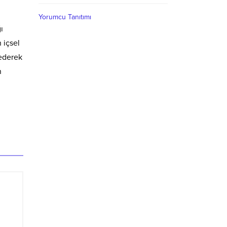
Yorumcu Tanıtımı
ı
 içsel
 ederek
n