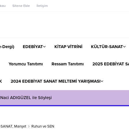
ikası
Sitene Ekle
İletişim
-Dergi)
EDEBİYAT
KİTAP VİTRİNİ
KÜLTÜR-SANAT
Yorumcu Tanıtımı
Ressam Tanıtımı
2025 EDEBİYAT S
K
2024 EDEBİYAT SANAT MELTEMİ YARIŞMASI
 Naci ADIGÜZEL ile Söyleşi
-SANAT
,
Manşet
Ruhun ve SEN