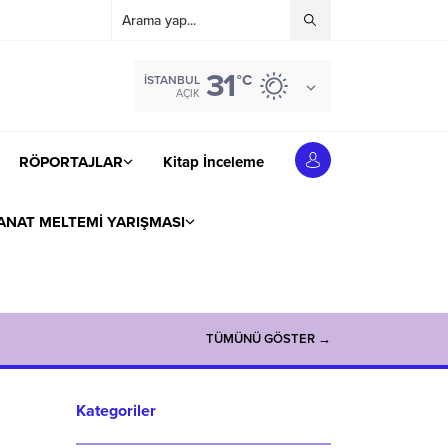
31
°C
İSTANBUL
AÇIK
RÖPORTAJLAR
Kitap İnceleme
ANAT MELTEMİ YARIŞMASI
TÜMÜNÜ GÖSTER →
Kategoriler