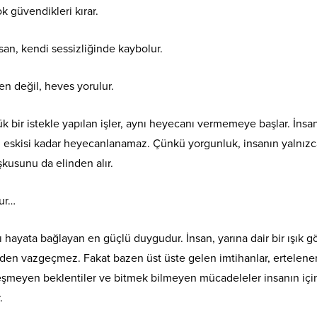
 güvendikleri kırar.
an, kendi sessizliğinde kaybolur.
n değil, heves yorulur.
k bir istekle yapılan işler, aynı heyecanı vermemeye başlar. İnsan
 eskisi kadar heyecanlanamaz. Çünkü yorgunluk, insanın yalnızc
kusunu da elinden alır.
ur…
 hayata bağlayan en güçlü duygudur. İnsan, yarına dair bir ışık 
en vazgeçmez. Fakat bazen üst üste gelen imtihanlar, ertelene
leşmeyen beklentiler ve bitmek bilmeyen mücadeleler insanın içi
.