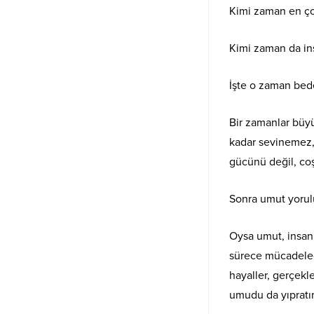
Kimi zaman en çok
Kimi zaman da ins
İşte o zaman bede
Bir zamanlar büyü
kadar sevinemez,
gücünü değil, coş
Sonra umut yorul
Oysa umut, insanı
sürece mücadeled
hayaller, gerçek
umudu da yıpratır