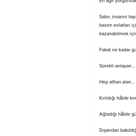
En ağır yorgunluk
Sabır, insanın taş
bazen evlatları iç
kazanabilmek içi
Fakat ne kadar gü
Sürekli anlayan…
Hep alttan alan…
Kırıldığı hâlde k
Ağladığı hâlde gü
Dışarıdan bakıldı