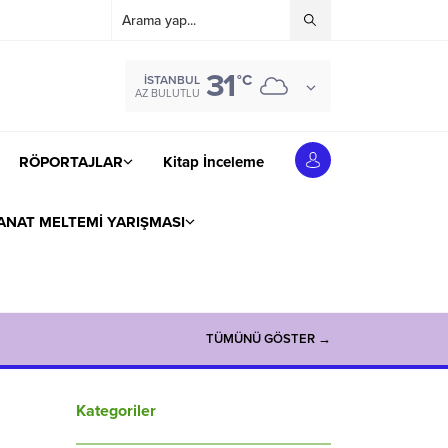
31
°C
İSTANBUL
AZ BULUTLU
RÖPORTAJLAR
Kitap İnceleme
ANAT MELTEMİ YARIŞMASI
TÜMÜNÜ GÖSTER →
Kategoriler