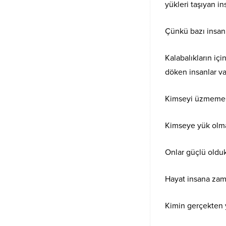
yükleri taşıyan in
Çünkü bazı insanl
Kalabalıkların iç
döken insanlar va
Kimseyi üzmemek i
Kimseye yük olmam
Onlar güçlü oldukl
Hayat insana zama
Kimin gerçekten