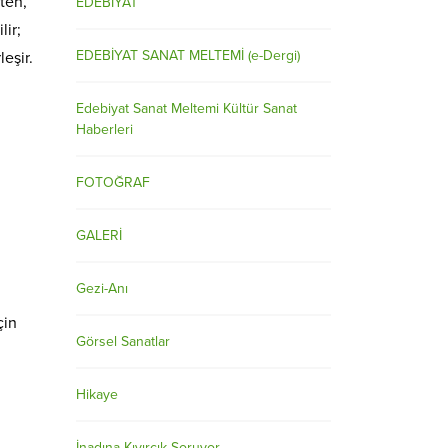
ten,
EDEBİYAT
ir;
EDEBİYAT SANAT MELTEMİ (e-Dergi)
eşir.
Edebiyat Sanat Meltemi Kültür Sanat
Haberleri
FOTOĞRAF
GALERİ
Gezi-Anı
çin
Görsel Sanatlar
Hikaye
İnadına Kıvırcık Soruyor