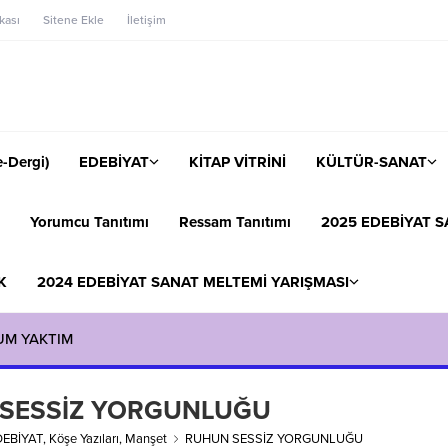
ikası
Sitene Ekle
İletişim
-Dergi)
EDEBİYAT
KİTAP VİTRİNİ
KÜLTÜR-SANAT
Yorumcu Tanıtımı
Ressam Tanıtımı
2025 EDEBİYAT S
K
2024 EDEBİYAT SANAT MELTEMİ YARIŞMASI
UM YAKTIM
SESSİZ YORGUNLUĞU
DEBİYAT
,
Köşe Yazıları
,
Manşet
RUHUN SESSİZ YORGUNLUĞU