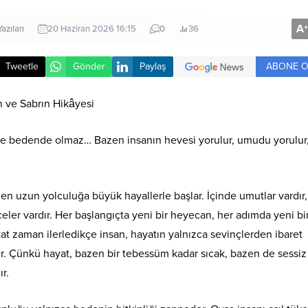
A
+
azıları
20 Haziran 2026 16:15
0
36
ABONE O
Tweetle
Gönder
Paylaş
 ve Sabrın Hikâyesi
e bedende olmaz… Bazen insanın hevesi yorulur, umudu yorulur,
len uzun yolculuğa büyük hayallerle başlar. İçinde umutlar vardır,
eler vardır. Her başlangıçta yeni bir heyecan, her adımda yeni bi
akat zaman ilerledikçe insan, hayatın yalnızca sevinçlerden ibaret
r. Çünkü hayat, bazen bir tebessüm kadar sıcak, bazen de sessiz 
ır.