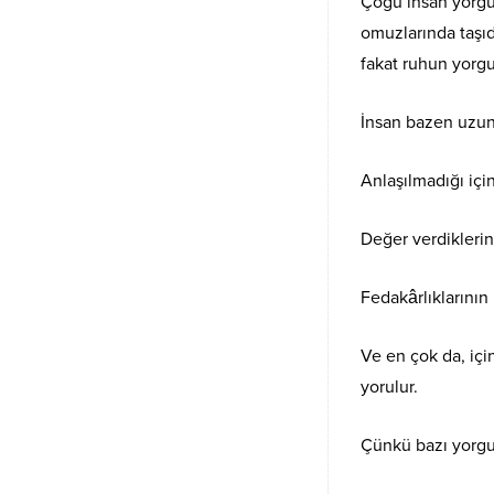
Çoğu insan yorgun
omuzlarında taşı
fakat ruhun yorgu
İnsan bazen uzun sa
Anlaşılmadığı için
Değer verdiklerin
Fedakârlıklarının 
Ve en çok da, iç
yorulur.
Çünkü bazı yorgu