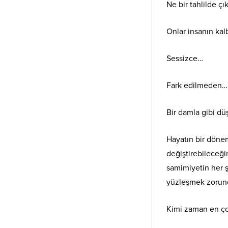
Ne bir tahlilde çı
Onlar insanın kalb
Sessizce…
Fark edilmeden…
Bir damla gibi dü
Hayatın bir dönem
değiştirebileceği
samimiyetin her ş
yüzleşmek zorund
Kimi zaman en çok