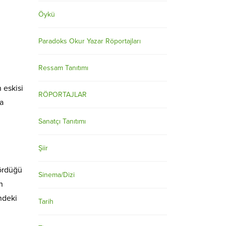
Öykü
Paradoks Okur Yazar Röportajları
Ressam Tanıtımı
 eskisi
RÖPORTAJLAR
a
Sanatçı Tanıtımı
Şiir
gördüğü
Sinema/Dizi
n
ndeki
Tarih