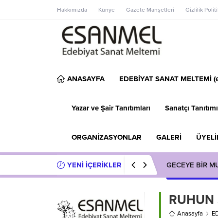
Hakkımızda
Künye
Gazete Manşetleri
Gizlilik Polit
ANASAYFA
EDEBİYAT SANAT MELTEMİ (e
Yazar ve Şair Tanıtımları
Sanatçı Tanıtımı
ORGANİZASYONLAR
GALERİ
ÜYELİ
YENİ İÇERİKLER
GECEYE BİR M
RUHUN 
Anasayfa
E