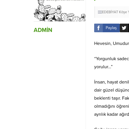
EDEBİYAT
Köşe Y
Paylaş
ADMİN
Hevesin, Umudun
“Yorgunluk sadec
yorulur…”
İnsan, hayat deni
dair güzel düşünc
beklenti taşır. F
olmadığını öğreni
ayrılık kadar ağırd