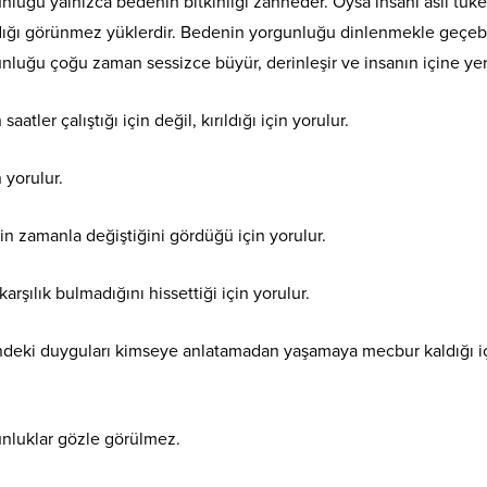
luğu yalnızca bedenin bitkinliği zanneder. Oysa insanı asıl tüke
dığı görünmez yüklerdir. Bedenin yorgunluğu dinlenmekle geçebil
nluğu çoğu zaman sessizce büyür, derinleşir ve insanın içine yerl
atler çalıştığı için değil, kırıldığı için yorulur.
 yorulur.
in zamanla değiştiğini gördüğü için yorulur.
karşılık bulmadığını hissettiği için yorulur.
indeki duyguları kimseye anlatamadan yaşamaya mecbur kaldığı i
nluklar gözle görülmez.