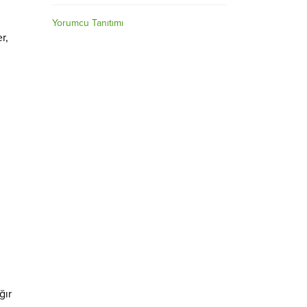
Yorumcu Tanıtımı
r,
ğır