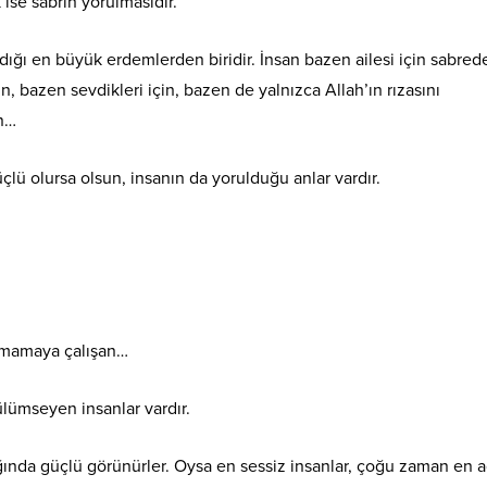
 ise sabrın yorulmasıdır.
ıdığı en büyük erdemlerden biridir. İnsan bazen ailesi için sabrede
in, bazen sevdikleri için, bazen de yalnızca Allah’ın rızasını
n…
çlü olursa olsun, insanın da yorulduğu anlar vardır.
ırmamaya çalışan…
lümseyen insanlar vardır.
ğında güçlü görünürler. Oysa en sessiz insanlar, çoğu zaman en a