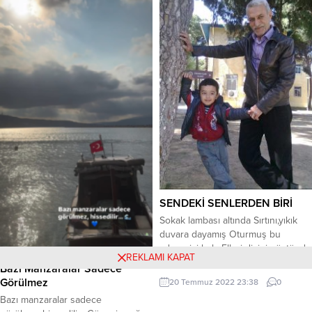
Belki de onsuz nasıl yaşanacağını
bilmiyorduk. Polonya’nın Çekya
sınırına yakın ıssız, sakin ve sert
coğrafya şartlarına sahip bir
köyünde yaşayan Janina
Duszejko’nun anlatımıyla başlıyor
hikayemiz. Doğaya, hayvanlara,
adalete ve astrolojiye tutkuyla bağlı
bir kadın Janina....
SENDEKİ SENLERDEN BİRİ
Sokak lambası altında Sırtını,yıkık
duvara dayamış Oturmuş bu
adama,iyi bak. Elleri dizinin üstünde
REKLAMI KAPAT
Başı,ellerinin içinde
Bazı Manzaralar Sadece
Gitme.Dur.Yaklaş.. Çömel yanına
Görülmez
20 Temmuz 2022 23:38
0
sende Kaldır başını bak,yüzüne
Bazı manzaralar sadece
Gözlerinde ki çaresizliğine