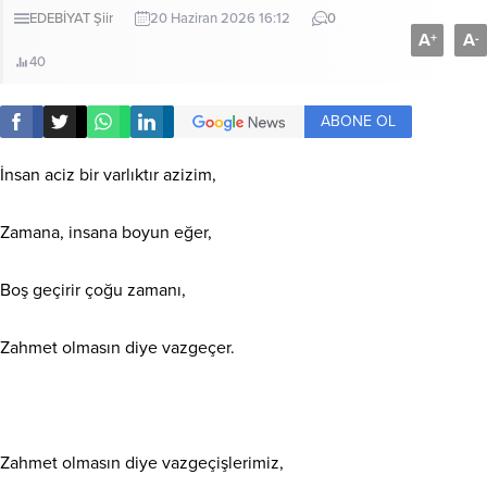
EDEBİYAT
Şiir
20 Haziran 2026 16:12
0
A
A
+
-
40
ABONE OL
İnsan aciz bir varlıktır azizim,
Zamana, insana boyun eğer,
Boş geçirir çoğu zamanı,
Zahmet olmasın diye vazgeçer.
Zahmet olmasın diye vazgeçişlerimiz,