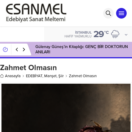
29
°C
İSTANBUL
HAFIF YAĞMURLU
Gülenay Güneş’in Kitaplığı: GENÇ BİR DOKTORUN
ANILARI
Zahmet Olmasın
Anasayfa
EDEBİYAT
,
Manşet
,
Şiir
Zahmet Olmasın