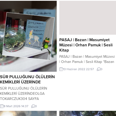
PASAJ | Bazan | Masumiyet
Müzesi | Orhan Pamuk | Sesli
Kitap
PASAJ | Bazan | Masumiyet Müzesi
| Orhan Pamuk | Sesli Kitap “Bazan
hiçbir şey yapmaz, sessizce
13 Haziran 2022 22:57
0
otururduk. Bazan Tarık Bey,
SÜR PULLUĞUNU ÖLÜLERİN
televizyondaki programdan hepimiz
KEMİKLERİ ÜZERİNDE
gibi sıkılır ve göz ucuyla gazetesini
okurdu. Bazan yokuştan aşağı bir
SÜR PULLUĞUNU ÖLÜLERİN
araba, kornasını çalarak gürültüyle
KEMİKLERİ ÜZERİNDEOLGA
iner, o zaman hepimiz susar,
TOKARCZUK304 SAYFA
arabanın geçişine kulak kabartırdık.
FilmlereUyarlananKitaplar
8 Mart 2026 14:37
0
Bazan yağmur...
Ortakokuma Hapishane dışarıda
değildi, her birimizin içindeydi.