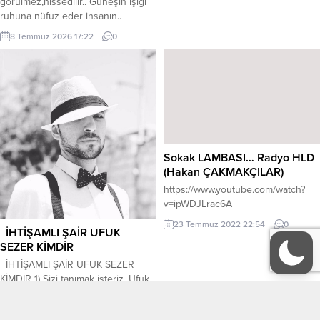
görülmez,hissedilir.. Güneşin ışığı
İşte,tanıdık geldi değil mi ?
ruhuna nüfuz eder insanın..
Kirpiklerine hapsolmuş, Yaşlarına
Bulutların yoğunluğu gözünü
bak. Söyle akıtsın yaşlarını,yanağına
8 Temmuz 2026 17:22
0
kamaştırır.. Esen hafif rüzgâr sanki
Bırakma,akıtsın yaşları,yüreğine
bedenini okşar.. Denizin narin
Yürekte ,ruh daralır Yürekte ruh
dalgaları yüreğine ulaşır.. Kalbinin
,boğulur Sonra,bırakır gider. İşte o
sakin,yavaş atışları değişir… Sen
Zaman...
sadece gözünle bakıyorsundur
ama O manzara adetâ senin
kanında dolaşır.. Bazı manzaralar
sadece görülmez, hissedilir..
Sokak LAMBASI… Radyo HLD
Havanın bir tadı vardır, hafızaya...
(Hakan ÇAKMAKÇILAR)
https://www.youtube.com/watch?
v=ipWDJLrac6A
23 Temmuz 2022 22:54
0
İHTİŞAMLI ŞAİR UFUK
SEZER KİMDİR
İHTİŞAMLI ŞAİR UFUK SEZER
KİMDİR 1) Sizi tanımak isteriz. Ufuk
Sezer kimdir? Merhaba 21 Haziran
1988 yılında İzmir’de doğdum.
4 Eylül 2023 22:18
0