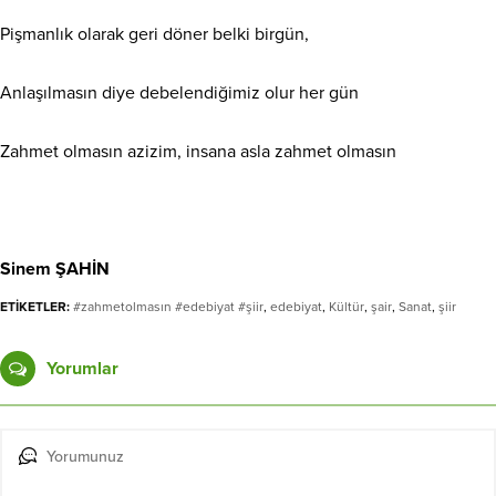
Pişmanlık olarak geri döner belki birgün,
Anlaşılmasın diye debelendiğimiz olur her gün
Zahmet olmasın azizim, insana asla zahmet olmasın
Sinem ŞAHİN
ETİKETLER:
#zahmetolmasın #edebiyat #şiir
,
edebiyat
,
Kültür
,
şair
,
Sanat
,
şiir
Yorumlar