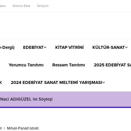
ikası
Sitene Ekle
İletişim
-Dergi)
EDEBİYAT
KİTAP VİTRİNİ
KÜLTÜR-SANAT
Yorumcu Tanıtımı
Ressam Tanıtımı
2025 EDEBİYAT S
K
2024 EDEBİYAT SANAT MELTEMİ YARIŞMASI
 Naci ADIGÜZEL ile Söyleşi
t
Mihail-Panait Istrati