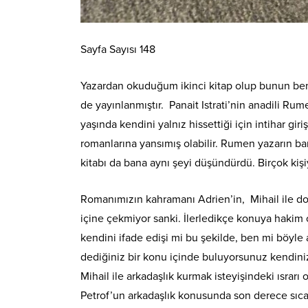
Sayfa Sayısı 148
Yazardan okuduğum ikinci kitap olup bunun beni 
de yayınlanmıştır. Panait Istrati’nin anadili R
yaşında kendini yalnız hissettiği için intihar 
romanlarına yansımış olabilir. Rumen yazarın b
kitabı da bana aynı şeyi düşündürdü. Birçok ki
Romanımızın kahramanı Adrien’in, Mihail ile do
içine çekmiyor sanki. İlerledikçe konuya hakim
kendini ifade edişi mi bu şekilde, ben mi böyl
dediğiniz bir konu içinde buluyorsunuz kendin
Mihail ile arkadaşlık kurmak isteyişindeki ısrarı 
Petrof’un arkadaşlık konusunda son derece sıcak