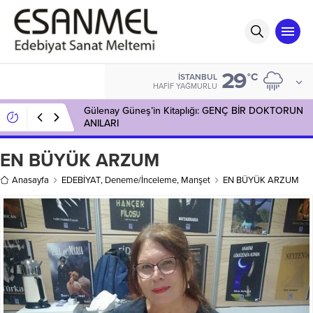
29
°C
İSTANBUL
HAFIF YAĞMURLU
Gülenay Güneş’in Kitaplığı: GENÇ BİR DOKTORUN
ANILARI
EN BÜYÜK ARZUM
Anasayfa
EDEBİYAT
,
Deneme/İnceleme
,
Manşet
EN BÜYÜK ARZUM