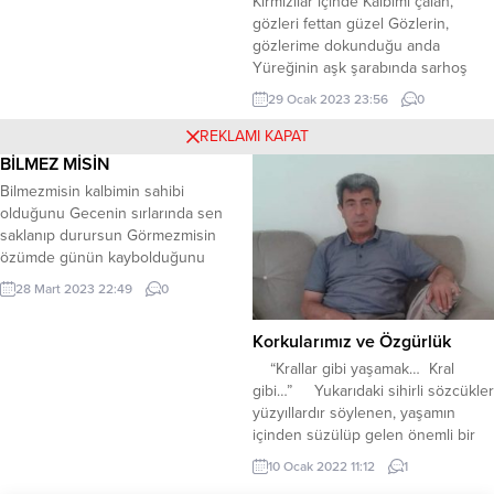
Kırmızılar içinde Kalbimi çalan,
yayımlanmamış olması gerekir.-Her
lâm olayım hilâl kaşında Zülf-ikâr
gözleri fettan güzel Gözlerin,
yarışmacı,...
olayım yanı...
gözlerime dokunduğu anda
Yüreğinin aşk şarabında sarhoş
oldum. Dudakların ölüm pembesi
29 Ocak 2023 23:56
0
Saçların altın sarısı Gözlerin zümrüt
yeşili Kirpiklerin kalbime saplanan
REKLAMI KAPAT
bir ok Yanakların gül pembe
BİLMEZ MİSİN
Endamın asaletin simgesi Bugün
Bilmezmisin kalbimin sahibi
yine natürmort hayallerdesin Sen
olduğunu Gecenin sırlarında sen
sonsuz güzelliğin utangaç rengisin.
saklanıp durursun Görmezmisin
Ayten Tarım
özümde günün kaybolduğunu
Akşam ayazı gibi yüreğimi vurursun
28 Mart 2023 22:49
0
* Her sabahın seheri mızrak gibi
saplanır Bulutların üzeri sanki
Korkularımız ve Özgürlük
resmin kaplanır Hüzün dolar
gözlerim kirpiğe yaş toplanır
“Krallar gibi yaşamak… Kral
Yürekte ki kederi gözyaşıma
gibi…” Yukarıdaki sihirli sözcükler
kürürsün * Anlatmaya çalışsam seni
yüzyıllardır söylenen, yaşamın
üç beş satırla Bulusacak yazdığım...
içinden süzülüp gelen önemli bir
gerçeğe tanıklık ederler. Krallar gibi
10 Ocak 2022 11:12
1
yaşamak demek: Keyfince, canının