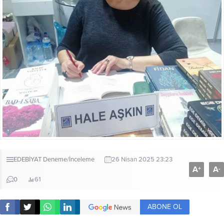
EDEBİYAT
Deneme/İnceleme
26 Nisan 2025 23:23
A
A
+
-
0
61
ABONE OL