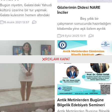
Bugün niyetim, Galata’daki Yahudi
Gözlerimin Didesi NARE
kültürü üzerine bir tur yapmak.
İnciler
Galata kulesinin hemen altındaki
Beş yıllık bir
Ceneviz kahvesine oturup, bir
15 Aralık 2021 13:57
1
çalışmanın sonucunda hazırladığım
kahve söylüyorum önce. Sabahın
kitabımda yine aşk özlem ayrılık
çok erken saatleri olduğu için
olguları üzerine birçok şiirler var.
ortalık gayet sakin. Bazen,
29 Eylül 2025 13:11
0
Ayrıca yaşanmış gerçek hayat
söylenenin aksine, aslında
hikayelerinden esinlenerek
insanların bu şehri nasıl da
yazdığım birçok şiir bulunmaktadır.
yorduğunu düşünüyorum. Şehrin
Kendi yaşadığım gerçeklerle
kokusunu içime çekerek kahvemi
karıştırıp empati yoluyla yazdığım
REKLAMI KAPAT
yudumluyorum. Dünyanın en kadim
kadınlara hitap eden şiirlerimde
şehri...
bulanmaktadır. Memleketimin
güzelliğine yazdığım özel bir şiirde
kitapta yer aldı. Bu kitabımın...
Antik Metinlerden Bugüne
Bilgelik Edebiyatı Semineri
Antik Metinlerden Bugüne Bilgelik