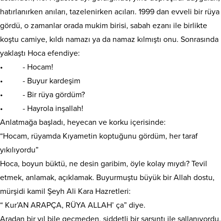
hatırlanırken anıları, tazelenirken acıları. 1999 dan evveli bir rüya
gördü, o zamanlar orada mukim birisi, sabah ezanı ile birlikte
koştu camiye, kıldı namazı ya da namaz kılmıştı onu. Sonrasında
yaklaştı Hoca efendiye:
• - Hocam!
• - Buyur kardeşim
• - Bir rüya gördüm?
• - Hayrola inşallah!
Anlatmağa başladı, heyecan ve korku içerisinde:
“Hocam, rüyamda Kıyametin koptuğunu gördüm, her taraf
yıkılıyordu”
Hoca, boyun büktü, ne desin garibim, öyle kolay mıydı? Tevil
etmek, anlamak, açıklamak. Buyurmuştu büyük bir Allah dostu,
mürşidi kamil Şeyh Ali Kara Hazretleri:
“ Kur’AN ARAPÇA, RÜYA ALLAH’ ça” diye.
Aradan bir yıl bile geçmeden, şiddetli bir sarsıntı ile sallanıyordu,