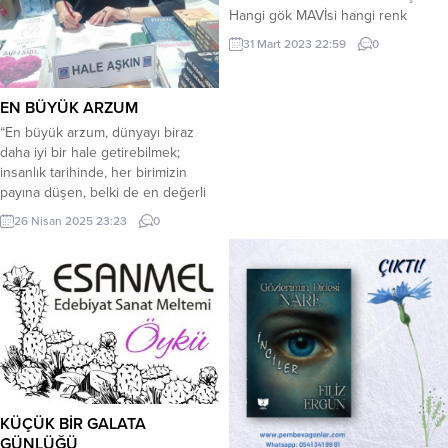
Hangi gök MAVİsi hangi renk
boyan Ah sözler ah gözler aşk
31 Mart 2023 22:59
0
yalan yalan * Kuşlarda göçebe
mevsime dalan Hangi limandasın
hangi renk kalan Ellerimde demet
EN BÜYÜK ARZUM
sarıya çalan Ah sözler ah gözler
“En büyük arzum, dünyayı biraz
aşk yalan yalan * Özlemek
daha iyi bir hale getirebilmek;
ölmekten betermiş yılan Düşün...
insanlık tarihinde, her birimizin
payına düşen, belki de en değerli
görev budur. Çünkü her bireyin,
26 Nisan 2025 23:23
0
sahip olduğu küçük ama güçlü
eylemleriyle, büyük değişimlere yol
açabileceğine inanıyorum. Küresel
sorunlar karşısında umutsuzluğa
düşmek yerine, her birimizin,
içindeki iyiliği keşfederek, sevgi ve
anlayışla...
KÜÇÜK BİR GALATA
GÜNLÜĞÜ