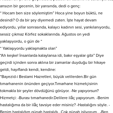
ansızın bir gecenin, bir yarısında, dedi o genç:
“ Hocam ben size söylemiştim” Hoca yine boyun büktü, ne
desindi? O da bir şey diyemedi zaten. İşte hayat devam
ediyordu, yıllar sonrasında, kalaycı kadının sesi, yankılanıyordu,
sessiz çıkmaz Körfez sokaklarında. Ağustos on yedi
yaklaşıyordu, o gün de “
“ Yaklaşıyordu yaklaşmakta olan”
“Ah keşke! İnsanlarda kalaylansa idi, bakır eşyalar gibi” Diye
geçirdi içinden sonra aklına bir zamanlar duyduğu bir hikaye
geldi, hayıflandı kendi, kendine:
“Bayezid-i Bestami Hazretleri, büyük velilerden.Bir gün
tımarhanenin önünden geçiyor.Tımarhane hizmetçisinin
tokmakla bir şeyler dövdüğünü görüyor. -Ne yapıyorsun?
Hizmetçi: -Burası tımarhanedir.Delilere ilâç yapıyorum. -Benim
hastalığıma da bir ilâç tavsiye eder misiniz? -Hastalığını söyle. -
Benim hastalığım günah hastalığı…Çok günah işliyorum.. -Ben