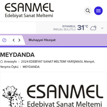
31
°C
İSTANBUL
PARÇALI BULUTLU
Muhayyel Hissiyat
MEYDANDA
Anasayfa
2024 EDEBİYAT SANAT MELTEMİ YARIŞMASI
,
Manşet
,
Yarışma Öykü
MEYDANDA