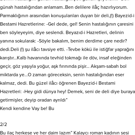
günah hastalığından anlamam..Ben delilere ilâç hazırlıyorum.
Parmaklığının arasından konuşulanları duyan bir deli,(!) Bayezid-i
Bestami Hazretlerine: -Gel dede, gel! Senin hastalığının çaresini
ben söyleyeyim, diye seslendi. Beyazıd-i Hazretleri, delinin
yanına sokularak: -Söyle bakalım, benim derdime çare nedir?
dedi.Deli (!) şu ilâcı tavsiye etti. -Tevbe kökü ile istiğfar yaprağını
karıştır…Kalb havanında tevhid tokmağı ile döv, insaf eleğinden
geçir, göz yaşıyla yoğur, aşk fırınında pişir… Akşam-sabah bol
miktarda ye…O zaman göreceksin, senin hastalığından eser
kalmaz, dedi. Bu güzel ilâcı öğrenen Bayezid-i Bestami
Hazretleri: -Hey gidi dünya hey! Demek, seni de deli diye buraya
getirmişler, deyip oradan ayrıldı”
Kendi kendine Vay be! Bu
2/2
Bu ilaç herkese ve her daim lazım” Kalaycı roman kadının sesi