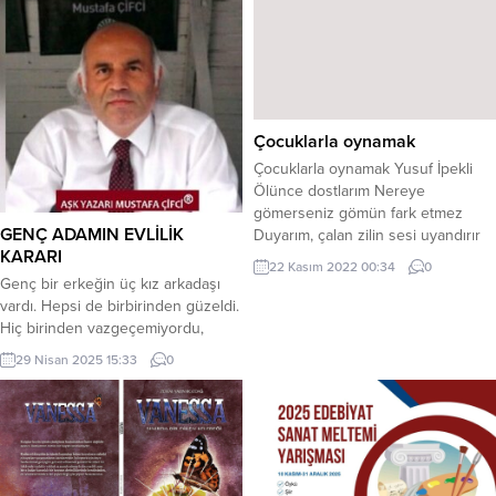
Çocuklarla oynamak
Çocuklarla oynamak Yusuf İpekli
Ölünce dostlarım Nereye
gömerseniz gömün fark etmez
GENÇ ADAMIN EVLİLİK
Duyarım, çalan zilin sesi uyandırır
KARARI
her sabah beni! Ölünce Nereye
22 Kasım 2022 00:34
0
gömerseniz gömün fark etmez
Genç bir erkeğin üç kız arkadaşı
Oynarım çocuklarla saklambaç,
vardı. Hepsi de birbirinden güzeldi.
mendil kapmaca yağ satarım bal
Hiç birinden vazgeçemiyordu,
satarım! Ölünce Nereye
üçünü de seviyordu Hangisi ile
29 Nisan 2025 15:33
0
gömerseniz gömün fark etmez
evleneceğine bir karar vermesi
Günaydın derim yürekten
gerekiyordu. Bir test yapmaya karar
yoksulluğa, pasaklı siyah, sarı
verdi. Her birine bin mark verdi.
tembel, tombula…...
Kızların bu parayla neler
yapabileceklerini görmek istedi. Bir
ay hepsine bir süre verdi.. Süre