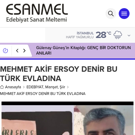
28
°C
İSTANBUL
HAFIF YAĞMURLU
Gülenay Güneş’in Kitaplığı: GENÇ BİR DOKTORUN
ANILARI
MEHMET AKİF ERSOY DENİR BU
TÜRK EVLADINA
Anasayfa
EDEBİYAT
,
Manşet
,
Şiir
MEHMET AKİF ERSOY DENİR BU TÜRK EVLADINA