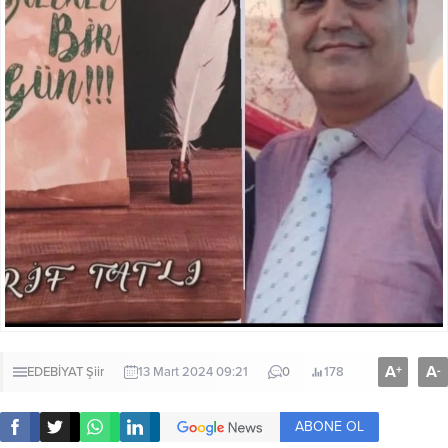
A
A
+
-
EDEBİYAT
Şiir
13 Mart 2024 09:21
0
178
ABONE OL