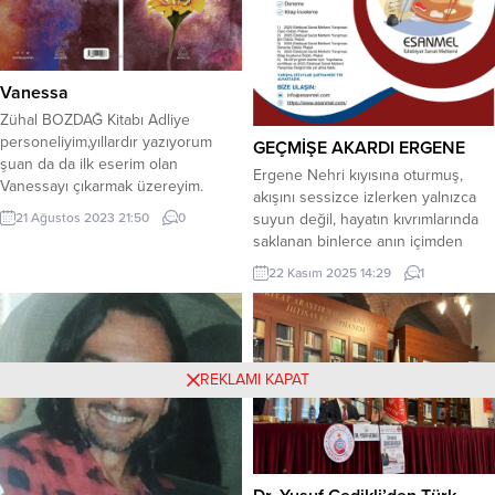
bitimine kadar...
Vanessa
Zühal BOZDAĞ Kitabı Adliye
personeliyim,yıllardır yazıyorum
GEÇMİŞE AKARDI ERGENE
şuan da da ilk eserim olan
Ergene Nehri kıyısına oturmuş,
Vanessayı çıkarmak üzereyim.
akışını sessizce izlerken yalnızca
Kitabım sınırda kişilik bozukluğu
21 Ağustos 2023 21:50
0
suyun değil, hayatın kıvrımlarında
BORDERLİNE yaşayan bir bireyin
saklanan binlerce anın içimden
hayatından hikayeler anlatıyor.
geçip gittiğini hissediyorum. Taş
Kitabım ve ben
22 Kasım 2025 14:29
1
köprünün yorgun gölgesinde
zaman ağır ağır ilerliyor; sanki
köprünün her taşında bir sır gizli.
Sazların rüzgâra uyumlu
salınımında geçmişim fısıldıyor
REKLAMI KAPAT
bana; dokunduğunda acı-tatlı
hatıraları uyandıran ince bir el işi
gibi....