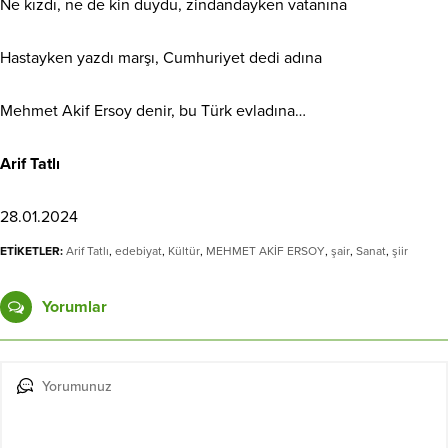
Ne kızdı, ne de kin duydu, zindandayken vatanına
Hastayken yazdı marşı, Cumhuriyet dedi adına
Mehmet Akif Ersoy denir, bu Türk evladına…
Arif Tatlı
28.01.2024
ETİKETLER:
Arif Tatlı
,
edebiyat
,
Kültür
,
MEHMET AKİF ERSOY
,
şair
,
Sanat
,
şiir
Yorumlar