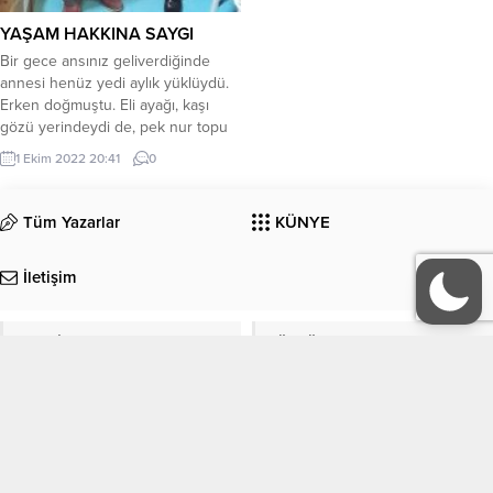
YAŞAM HAKKINA SAYGI
Bir gece ansınız geliverdiğinde
annesi henüz yedi aylık yüklüydü.
Erken doğmuştu. Eli ayağı, kaşı
gözü yerindeydi de, pek nur topu
gibi sayılmazdı. Elinize aldığınızda
1 Ekim 2022 20:41
0
üst taraftan başı alt taraftan ayakları
görünüyordu. El kadar bir şeydi
işte. “Fazla yaşamaz bu!” deyip,
Tüm Yazarlar
KÜNYE
babasını defin malzemeleri almaya
yolladılar. Kimsenin aklına bir isim
İletişim
koymak...
EDEBİYAT
KÜLTÜR-SANAT
Köşe Yazıları
Manşet
ORGANİZASYONLAR
GALERİ