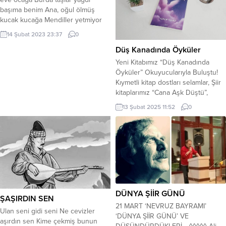
başıma benim Ana, oğul ölmüş
kucak kucağa Mendiller yetmiyor
yaşıma benim Kum, çakıl karışmış
14 Şubat 2023 23:37
0
akan kanlara Beton yığınları
Düş Kanadında Öyküler
çökmüş canlara Soğuk da eklenmiş
karanlıklara Kara karlar yağdı kışıma
Yeni Kitabımız “Düş Kanadında
benim Acı yükselirken yıldıza aya
Öyküler” Okuyucularıyla Buluştu!
Nasıl oturulur dolu sofraya Elim...
Kıymetli kitap dostları selamlar, Şiir
kitaplarımız “Cana Aşk Düştü”,
“Yüreğim Ellerinde” ve **”Gül
13 Şubat 2025 11:52
0
Dalında Şiirler”**in ardından, büyük
bir heyecan ve mutlulukla yeni
eserimizi sizlerle paylaşmanın
gururunu yaşıyoruz: “Düş
Kanadında Öyküler” artık sizlerle!
Bu özel kitabımız, milli ve manevi
değerlerimizin ışığında kaleme
alınmış 23...
DÜNYA ŞİİR GÜNÜ
ŞAŞIRDIN SEN
21 MART ‘NEVRUZ BAYRAMI’
Ulan seni gidi seni Ne cevizler
‘DÜNYA ŞİİR GÜNÜ’ VE
aşırdın sen Kime çekmiş bunun