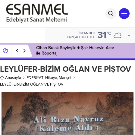
31
°C
İSTANBUL
PARÇALI BULUTLU
Cihan Butak Söyleşileri: Şair Hüseyin Acar
ile Röportaj
LEYLÜFER-BİZİM OĞLAN VE PİŞTOV
Anasayfa
EDEBİYAT
,
Hikaye
,
Manşet
LEYLÜFER-BİZİM OĞLAN VE PİŞTOV