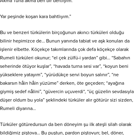
Akma Tuna akma ben bir dertliyim.
Yar peşinde koşan kara bahtlıyım.”
Bu ve benzeri türkülerin birçoğunun akıncı türküleri olduğu
bilinir hepimizce de… Bunun yanında tabiat ve aşk konuları da
işlenir elbette. Köçekçe takımlarında çok defa köçekçe olarak
Rumeli türküleri okunur; “el çek zülfü-i yardan” gibi… “Sabahın
seherinde ötüyor kuşlar”, “havada turna sesi var”, “koyun beni
yükseklere yatayım”, “yürüdükçe servi boyun salınır”, “ne
bakarsın hâin hâin yüzüme” derken, öte geçeden; “ayağına
giymiş sedef nâlini”, “güvercin uçuverdi“, “üç güzelin sevdasıyla
düşer oldum bu yola” şeklindeki türküler alır götürür sizi sizden,
Rumeli diyarına…
Türküler götüredursun da ben döneyim şu ilk ateşli silah olarak
bildiğimiz piştova… Bu puştun, pardon piştovun; bel, döner,