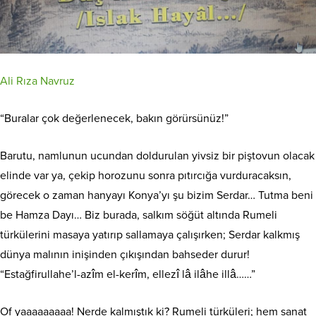
Ali Rıza Navruz
“Buralar çok değerlenecek, bakın görürsünüz!”
Barutu, namlunun ucundan doldurulan yivsiz bir piştovun olacak
elinde var ya, çekip horozunu sonra pıtırcığa vurduracaksın,
görecek o zaman hanyayı Konya’yı şu bizim Serdar… Tutma beni
be Hamza Dayı… Biz burada, salkım söğüt altında Rumeli
türkülerini masaya yatırıp sallamaya çalışırken; Serdar kalkmış
dünya malının inişinden çıkışından bahseder durur!
“Estağfirullahe’l-azîm el-kerîm, ellezî lâ ilâhe illâ……”
Of yaaaaaaaaa! Nerde kalmıştık ki? Rumeli türküleri; hem sanat