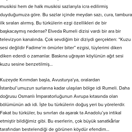
musikisi hem de halk musikisi sazlarıyla icra edilirmiş
duyduğumuza göre. Bu sazlar içinde meydan sazı, cura, tambura
ilk sıraları alırmış. Bu türkülerin ezgi özellikleri de bir
başkacaymış nedense? Elveda Rumeli dizisi vardı bir ara bir
televizyon kanalında. Çok sevdiğim bir diziydi gerçekten: “Kuzu
sesi değildir Fadime’m ömürler biter” ezgisi, tüylerimi diken
diken ederdi o zamanlar. Baskına uğrayan köylünün ağıt sesi
kuzu sesine benzetilmiş…
Kuzeyde Kırımdan başla, Avusturya’ya, oralardan
İstanbul’umuzun surlarına kadar ulaşılan bölge idi Rumeli. Daha
doğrusu Osmanlı İmparatorluğunun Avrupa kıtasında olan
bölümünün adı idi. İşte bu türkülerin doğuş yeri bu yörelerdir.
Fakat bu türküler, bu sınırları da aşarak ta Anadolu’ya intikal
etmiştir bildiğimiz gibi. Bu eserlerin, çok büyük sanatkârlar
tarafından bestelendiği de görünen köydür efendim…