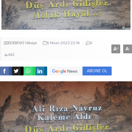
EDEBİYAT
Hikaye
6 Nisan 2023 22:16
0
A
A
+
-
443
ABONE OL