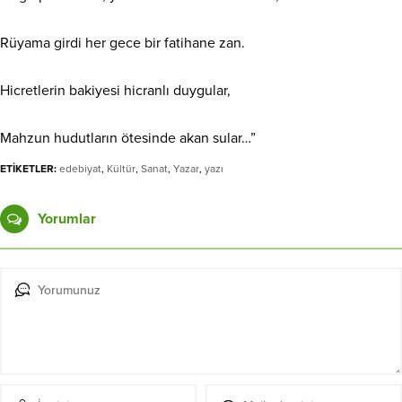
Rüyama girdi her gece bir fatihane zan.
Hicretlerin bakiyesi hicranlı duygular,
Mahzun hudutların ötesinde akan sular…”
ETİKETLER:
edebiyat
,
Kültür
,
Sanat
,
Yazar
,
yazı
Yorumlar