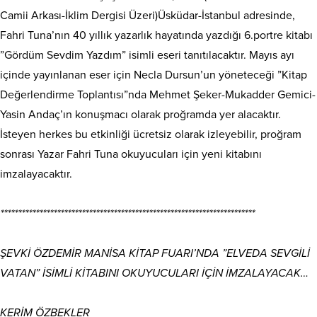
Camii Arkası-İklim Dergisi Üzeri)Üsküdar-İstanbul adresinde,
Fahri Tuna’nın 40 yıllık yazarlık hayatında yazdığı 6.portre kitabı
”Gördüm Sevdim Yazdım” isimli eseri tanıtılacaktır. Mayıs ayı
içinde yayınlanan eser için Necla Dursun’un yöneteceği ”Kitap
Değerlendirme Toplantısı”nda Mehmet Şeker-Mukadder Gemici-
Yasin Andaç’ın konuşmacı olarak proğramda yer alacaktır.
İsteyen herkes bu etkinliği ücretsiz olarak izleyebilir, proğram
sonrası Yazar Fahri Tuna okuyucuları için yeni kitabını
imzalayacaktır.
************************************************************************
ŞEVKİ ÖZDEMİR MANİSA KİTAP FUARI’NDA ”ELVEDA SEVGİLİ
VATAN” İSİMLİ KİTABINI OKUYUCULARI İÇİN İMZALAYACAK…
KERİM ÖZBEKLER