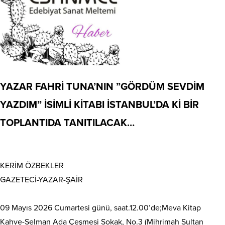
YAZAR FAHRİ TUNA’NIN ”GÖRDÜM SEVDİM
YAZDIM” İSİMLİ KİTABI İSTANBUL’DA Kİ BİR
TOPLANTIDA TANITILACAK…
KERİM ÖZBEKLER
GAZETECİ-YAZAR-ŞAİR
09 Mayıs 2026 Cumartesi günü, saat.12.00’de;Meva Kitap
Kahve-Selman Ada Çeşmesi Sokak, No.3 (Mihrimah Sultan