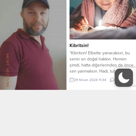
derinliklerinde buluruz. Ancak
“Yeşil Bambu ve Diğer Fantastik
Öyküler” adlı derleme, Dazai’nin bu
bilindik çehresine fantastik ve
masalsı bir tül...
Kibritsin!
“Kibritsin! Elbette yanacaksın, bu
senin en doğal hakkın. Hemen
şimdi, hatta diğerlerinden de önce
sen yanmalısın. Hadi, tut ki yandın.
Zamansız, ansızın. Yandığın gibi
29 Nisan 2024 11:34
0
tükeneceksin. Çünkü sen kibritsin…
İstiyorsun ki bir an önce olsun
bitsin. Peki ya hiç düşündün mü
Yazamıyorum
sen onlardan hangisisin? Sabahları
. Çağırsam gelirmi ilham perimi Sora
keyif için yananlardan mı, karanlıkta
sora geldim bura yerimi Yazamaz
kalınmışken...
olmuşum şiirleri mi Boynu bükük
kaldım yazamıyorum . İçimde
duygular çoşmakta’iken Yüreğim
29 Ağustos 2022 13:26
0