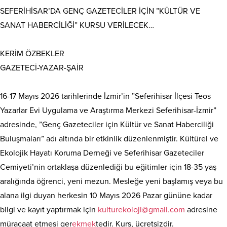
SEFERİHİSAR’DA GENÇ GAZETECİLER İÇİN ”KÜLTÜR VE
SANAT HABERCİLİĞİ” KURSU VERİLECEK…
KERİM ÖZBEKLER
GAZETECİ-YAZAR-ŞAİR
16-17 Mayıs 2026 tarihlerinde İzmir’in ”Seferihisar İlçesi Teos
Yazarlar Evi Uygulama ve Araştırma Merkezi Seferihisar-İzmir”
adresinde, ”Genç Gazeteciler için Kültür ve Sanat Haberciliği
Buluşmaları” adı altında bir etkinlik düzenlenmiştir. Kültürel ve
Ekolojik Hayatı Koruma Derneği ve Seferihisar Gazeteciler
Cemiyeti’nin ortaklaşa düzenlediği bu eğitimler için 18-35 yaş
aralığında öğrenci, yeni mezun. Mesleğe yeni başlamış veya bu
alana ilgi duyan herkesin 10 Mayıs 2026 Pazar gününe kadar
bilgi ve kayıt yaptırmak için
kulturekoloji@gmail.com
adresine
müracaat etmesi ger
ekmek
tedir. Kurs, ücretsizdir.