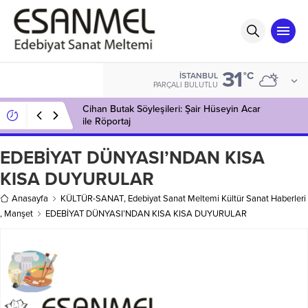
31
°C
İSTANBUL
PARÇALI BULUTLU
Cihan Butak Söyleşileri: Şair Hüseyin Acar
ile Röportaj
EDEBİYAT DÜNYASI’NDAN KISA
KISA DUYURULAR
Anasayfa
KÜLTÜR-SANAT
,
Edebiyat Sanat Meltemi Kültür Sanat Haberleri
,
Manşet
EDEBİYAT DÜNYASI’NDAN KISA KISA DUYURULAR