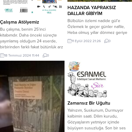
HAZANDA YAPRAKSIZ
DALLAR GİBİYİM
Bülbülün özlemi nadide gül’e
Çalışma Atölyemiz
Özlemek le geçer günler nafile,
Bu çalışma, benim 25’inci
Heba olmuş yıllar dönmez geriye
kitabımdır. Daha önceki süreçte
Hazana dönüşmüş bağlar gibiyim.
yayınlamış olduğum 24 eserde,
11 Eylül 2022 21:26
0
Gönlüm ateşlerde yanıp dururken
birbirinden farklı fakat bütünlük arz
Külleri savrulan volkan gibiyim, Kış
eden konulara odaklandım. Bu
18 Temmuz 2024 11:44
0
ayında sensiz yanıp dururken Yaz
konu ve alanlar ise; bilim, kültür,
bahar ayında buzlar gibiyim. Seraba
sanat, anı, deneme, roman, öykü,
erermi şu garip başım? Akıyor
edebiyat, müzik, şiir, felsefe, mantık,
durmuyor çeşmi göz yaşım , Efkar
sosyoloji, psikoloji, tarımsal ve
bastı yine...
endüstriyel üretim, genel hukuk,
demokrasi ve adalet özlemi,
yönetim...
Zamansız Bir Uğultu
Yalnızım, Suskunum, Durmuyor
kalbimin saati. Dilim kurudu,
Gözyaşlarım yetmiyor içimde
büyüyen susuzluğa. Son bir ses