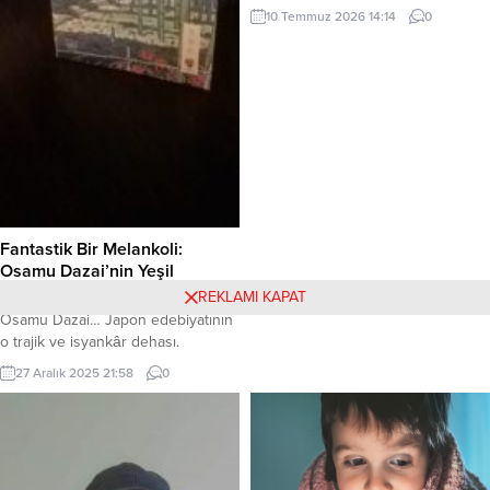
çıkıyor nefesimden, Kulaklarım
10 Temmuz 2026 14:14
0
yetişemiyor ona. Anlatamıyorum,
Belki de anlamıyorum. Yalnızım.
Kalabalık her yer. Çığlıklar
duyuyorum, Başımı çeviriyorum,
Fırtınalar kopuyor. Bakıyorum, Yerle
bir olmuş kalbim. Enkazı duruyor
önümde. Susuyorum. Yalnızım,
Korkuyorum, Yaşıyorum. Nabzımın
sesi...
Fantastik Bir Melankoli:
Osamu Dazai’nin Yeşil
Bambusu
REKLAMI KAPAT
Osamu Dazai… Japon edebiyatının
o trajik ve isyankâr dehası.
Genellikle melankoli, yabancılaşma
27 Aralık 2025 21:58
0
ve modern hayatın acımasız
eleştirisi ile anılır. Onun eserlerinde
kendimizi, toplumsal normlara
tutunamayan, varoluşun ağırlığı
altında ezilen karakterlerin