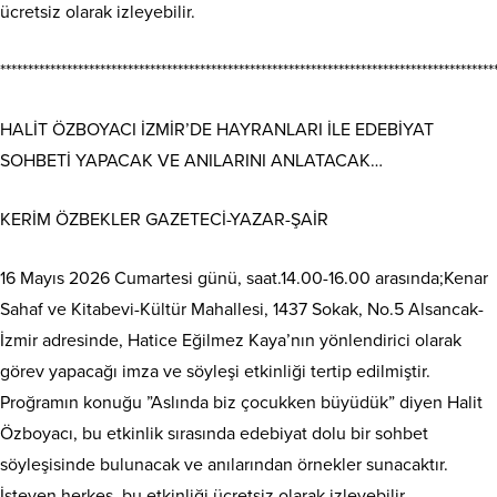
ücretsiz olarak izleyebilir.
*****************************************************************************************
HALİT ÖZBOYACI İZMİR’DE HAYRANLARI İLE EDEBİYAT
SOHBETİ YAPACAK VE ANILARINI ANLATACAK…
KERİM ÖZBEKLER GAZETECİ-YAZAR-ŞAİR
16 Mayıs 2026 Cumartesi günü, saat.14.00-16.00 arasında;Kenar
Sahaf ve Kitabevi-Kültür Mahallesi, 1437 Sokak, No.5 Alsancak-
İzmir adresinde, Hatice Eğilmez Kaya’nın yönlendirici olarak
görev yapacağı imza ve söyleşi etkinliği tertip edilmiştir.
Proğramın konuğu ”Aslında biz çocukken büyüdük” diyen Halit
Özboyacı, bu etkinlik sırasında edebiyat dolu bir sohbet
söyleşisinde bulunacak ve anılarından örnekler sunacaktır.
İsteyen herkes, bu etkinliği ücretsiz olarak izleyebilir.