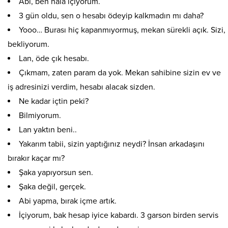
Abi, ben hala içiyorum.
3 gün oldu, sen o hesabı ödeyip kalkmadın mı daha?
Yooo… Burası hiç kapanmıyormuş, mekan sürekli açık. Sizi,
bekliyorum.
Lan, öde çık hesabı.
Çıkmam, zaten param da yok. Mekan sahibine sizin ev ve
iş adresinizi verdim, hesabı alacak sizden.
Ne kadar içtin peki?
Bilmiyorum.
Lan yaktın beni..
Yakarım tabii, sizin yaptığınız neydi? İnsan arkadaşını
bırakır kaçar mı?
Şaka yapıyorsun sen.
Şaka değil, gerçek.
Abi yapma, bırak içme artık.
İçiyorum, bak hesap iyice kabardı. 3 garson birden servis