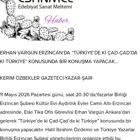
ERHAN VARGÜN ERZİNCAN’DA ”TÜRKİYE’DE Kİ ÇAD-ÇAD’DA
Kİ TÜRKİYE” KONUSUNDA BİR KONUŞMA YAPACAK…
KERİM ÖZBEKLER GAZETECİ-YAZAR-ŞAİR
11 Mayıs 2026 Pazartesi günü, saat.20.30’da;Yazarlar Birliği
Erzincan Şubesi Kültür Evi-Aydınlık Evler Camii Altı-Erzincan
adresinde, Eski Tika Ofis Görevlisi Erhan Vargün Ankara’dan
gelerek ”Türkiye’de ki Çad-Çad’da ki Türkiye” konusunda bir
konuşma yapacaktır. Halil İbrahim Özdemir ve Türkiye Yazarlar
Birliği Erzincan Şubesi yöneticilerinin organize ettiği bu