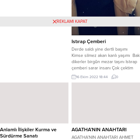
REKLAMI KAPAT
Istırap Çemberi
Derde saldı yine dertli başımı ‌‌ ‌
Kimse silmez akan kanlı yaşımı Bak
dikerler birgŭn mezar taşını Istırap
çemberi sarar insanı Çok çektim
aşkını yüreğim dağlı Bŭtŭn aşk
16 Ekim 2022 18:44
0
dağlar dumanlı karlı Kolların kenetli
ayağın bağlı Istırap çemberi sarar
insanı Yine akşam oldu yine dert
doldu Neden gŭlbenzin sararıp
soldu Gŏnŭl isyan etti...
Anlamlı İlişkiler Kurma ve
AGATHA’NIN ANAHTARI