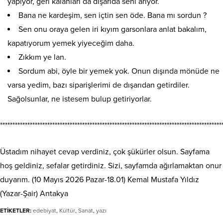
yapıyor, geri kalanları da dışarıda seni arıyor.
Bana ne kardeşim, sen içtin sen öde. Bana mı sordun ?
Sen onu oraya gelen iri kıyım garsonlara anlat bakalım,
kapatıyorum yemek yiyeceğim daha.
Zıkkım ye lan.
Sordum abi, öyle bir yemek yok. Onun dışında mönüde ne
varsa yedim, bazı siparişlerimi de dışarıdan getirdiler.
Sağolsunlar, ne istesem bulup getiriyorlar.
*****************************************************************************************
Üstadım nihayet cevap verdiniz, çok şükürler olsun. Sayfama
hoş geldiniz, sefalar getirdiniz. Sizi, sayfamda ağırlamaktan onur
duyarım. (10 Mayıs 2026 Pazar-18.01) Kemal Mustafa Yıldız
(Yazar-Şair) Antakya
ETİKETLER:
edebiyat
,
Kültür
,
Sanat
,
yazı