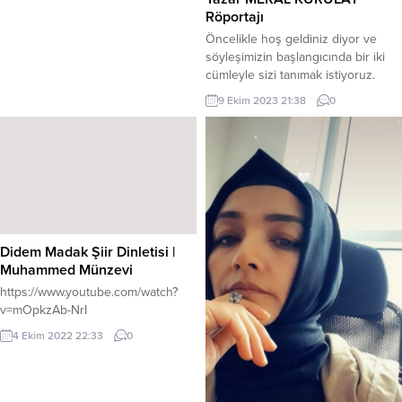
DEYİR
Röportajı
təcnis Sənli bu dünyada yaşamaq
Öncelikle hoş geldiniz diyor ve
gözəl, Bir ömrü sevgiylə yaşa ha,
söyleşimizin başlangıcında bir iki
deyir. Eşqimin hər fəsil çiçək
cümleyle sizi tanımak istiyoruz.
vaxtıdır, Baxmasın qocalan yaşa ha
Meral Kurulay, eğitimci, yazar.
9 Ekim 2023 21:38
0
deyir. Sevgi baxçasında bir
İstanbul Kadıköy doğumluyum.
11 Ekim 2022 00:13
0
güləbəndəm, Nəgməkar bülbültək,
Yabancı Diller Yüksek Okulu
hər gülə bəndəm, Dəymə xatirinə,
Almanca bölümü mezunuyum. THY
qoy gülə bəndəm, Küsməsin ya
ve MEB’ de çalıştım 2022 yılında
kasıb ya şah a, deyir. Bəzən çox
emekli oldum. Yazmaya nasıl
incitdin arada məni, Kaş bu...
başladığınızdan ve ne kadar
zamandır yazdığınızdan bahseder
misiniz biraz? Klasik bir söylem...
Didem Madak Şiir Dinletisi |
Muhammed Münzevi
https://www.youtube.com/watch?
v=mOpkzAb-NrI
4 Ekim 2022 22:33
0