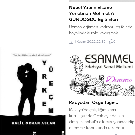
Nupel Yapım Efsane
Yönetmen Mehmet Ali
GÜNDOĞDU Eğitimleri
Uzman eğitmen kadrosu eşliğinde
hayalindeki role kavuşmak
isteyenler için bulunmaz bir fırsat.
11 Kasım 2022 22:37
0
Efsane Yönetmen Mehmet Ali
GÜNDOĞDU ve Eğitmen Metin
KEÇECİ tarafından verilen ve bir ilk
olan MEB onaylı ve e-devlet
üzerinden görüntülenebilecek
oyunculuk eğitimleri devam
etmekte. Uzman eğitmen kadrosu
eşliğinde hayalindeki role
kavuşmak isteyenler için bulunmaz
bir fırsat. Eğitimlere...
Radyodan Özgürlüğe…
Malatya’da çalıştığım kamu
kuruluşunda Ocak ayında izin
almış, İstanbul’a ailemin yanınagidip
gitmeme konusunda tereddüt
içindeydim. Bir yandan 500 dolara