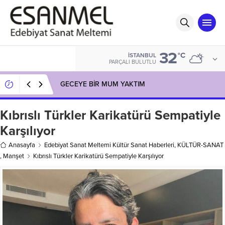
32
°C
İSTANBUL
PARÇALI BULUTLU
GECEYE BİR MUM YAKTIM
Kıbrıslı Türkler Karikatürü Sempatiyle
Karşılıyor
Anasayfa
Edebiyat Sanat Meltemi Kültür Sanat Haberleri
,
KÜLTÜR-SANAT
,
Manşet
Kıbrıslı Türkler Karikatürü Sempatiyle Karşılıyor