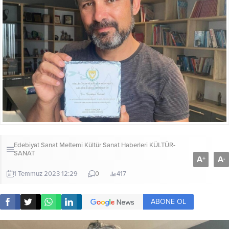
Edebiyat Sanat Meltemi Kültür Sanat Haberleri
KÜLTÜR-
SANAT
A
A
+
-
1 Temmuz 2023 12:29
0
417
ABONE OL