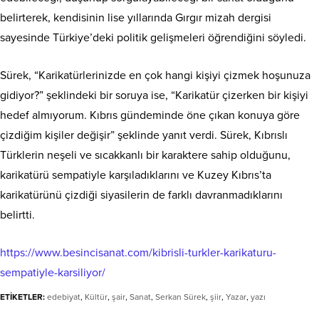
belirterek, kendisinin lise yıllarında Gırgır mizah dergisi
sayesinde Türkiye’deki politik gelişmeleri öğrendiğini söyledi.
Sürek, “Karikatürlerinizde en çok hangi kişiyi çizmek hoşunuza
gidiyor?” şeklindeki bir soruya ise, “Karikatür çizerken bir kişiyi
hedef almıyorum. Kıbrıs gündeminde öne çıkan konuya göre
çizdiğim kişiler değişir” şeklinde yanıt verdi. Sürek, Kıbrıslı
Türklerin neşeli ve sıcakkanlı bir karaktere sahip olduğunu,
karikatürü sempatiyle karşıladıklarını ve Kuzey Kıbrıs’ta
karikatürünü çizdiği siyasilerin de farklı davranmadıklarını
belirtti.
https://www.besincisanat.com/kibrisli-turkler-karikaturu-
sempatiyle-karsiliyor/
ETİKETLER:
edebiyat
,
Kültür
,
şair
,
Sanat
,
Serkan Sürek
,
şiir
,
Yazar
,
yazı