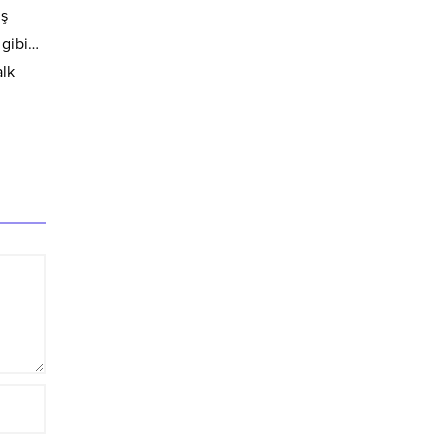
ış
 gibi…
alk