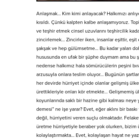
Anlaşmak… Kim kimi anlayacak? Halkımızı anlıy
kısıldı. Çünkü kalpten kalbe anlaşamıyoruz. To
ve teşhir etmek cinsel uzuvlarını teşhircilik kada
zincirlemek… Zincirler iken, insanlar eşittir, eşit
şakşak ve hep gülümsetme… Bu kadar yalan dolu b
hususunda en ufak bir şüphe duymam ama bu şataf
nedense halkımız hala sömürücülerin peşini bıra
arzusuyla onlara teslim oluyor… Bugünün şartlar
her devirde hürriyet içinde olanlar gelişmiş ülkel
ürettikleriyle onları kör etmekte… Gelişmemiş ülk
koyunlarında saklı bir hazine gibi kalması neye 
demesi” ne işe yarar? Evet, eğer aklını bir bask
değil, hürriyetini veren suçlu olmaktadır. Felaket
üretme hürriyetiyle beraber yok olurken, bizim ü
kolaylaştırmakta… Evet, kolaylaşan hayat ne yaz