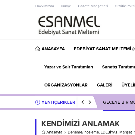
Hakkımızda
Künye
Gazete Manşetleri
Gizlilik Polit
ANASAYFA
EDEBİYAT SANAT MELTEMİ (e
Yazar ve Şair Tanıtımları
Sanatçı Tanıtımı
ORGANİZASYONLAR
GALERİ
ÜYELİ
YENİ İÇERİKLER
GECEYE BİR M
KENDİMİZİ ANLAMAK
Anasayfa
Deneme/İnceleme
,
EDEBİYAT
,
Manşet