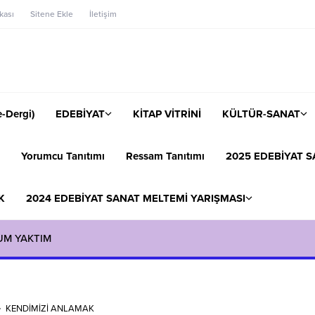
ikası
Sitene Ekle
İletişim
-Dergi)
EDEBİYAT
KİTAP VİTRİNİ
KÜLTÜR-SANAT
Yorumcu Tanıtımı
Ressam Tanıtımı
2025 EDEBİYAT S
K
2024 EDEBİYAT SANAT MELTEMİ YARIŞMASI
UM YAKTIM
KENDİMİZİ ANLAMAK