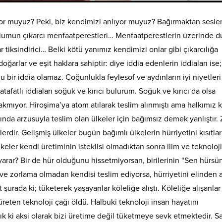
or muyuz? Peki, biz kendimizi anlıyor muyuz? Bağırmaktan sesle
plumun çıkarcı menfaatperestleri… Menfaatperestlerin üzerinde 
r tiksindirici… Belki kötü yanımız kendimizi onlar gibi çıkarcılığa
 doğarlar ve eşit haklara sahiptir: diye iddia edenlerin iddiaları
ise
ir iddia olamaz. Çoğunlukla feylesof ve aydınların iyi niyetleri
atlı iddiaları soğuk ve kırıcı bulurum. Soğuk ve kırıcı da olsa
kmıyor. Hiroşima’ya atom atılarak teslim alınmıştı ama halkımız 
ında arzusuyla teslim olan ülkeler için bağımsız demek yanlıştır.
erdir. Gelişmiş ülkeler bugün bağımlı ülkelerin hürriyetini kısıtlar
eler kendi üretiminin isteklisi olmadıktan sonra ilim ve teknoloji
yarar? Bir de hür olduğunu hissetmiyorsan, birilerinin “Sen hürsü
ı ve zorlama olmadan kendisi teslim ediyorsa, hürriyetini elinden 
 şurada ki; tüketerek yaşayanlar köleliğe alıştı. Köleliğe alışanlar
reten teknoloji çağı öldü. Halbuki teknoloji insan hayatını
ık ki aksi olarak bizi üretime değil tüketmeye sevk etmektedir. 