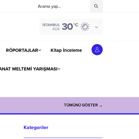
30
°C
İSTANBUL
AÇIK
RÖPORTAJLAR
Kitap İnceleme
ANAT MELTEMİ YARIŞMASI
TÜMÜNÜ GÖSTER →
Kategoriler