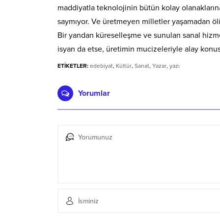
maddiyatla teknolojinin bütün kolay olanakların
saymıyor. Ve üretmeyen milletler yaşamadan ölü
Bir yandan küreselleşme ve sunulan sanal hizm
isyan da etse, üretimin mucizeleriyle alay konu
ETİKETLER:
edebiyat
,
Kültür
,
Sanat
,
Yazar
,
yazı
Yorumlar