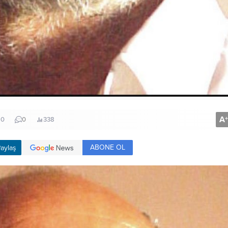
A
+
10
0
338
ABONE OL
aylaş