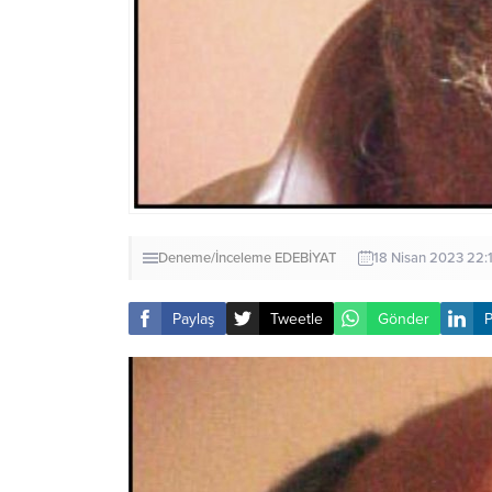
Deneme/İnceleme
EDEBİYAT
18 Nisan 2023 22:
Paylaş
Tweetle
Gönder
P