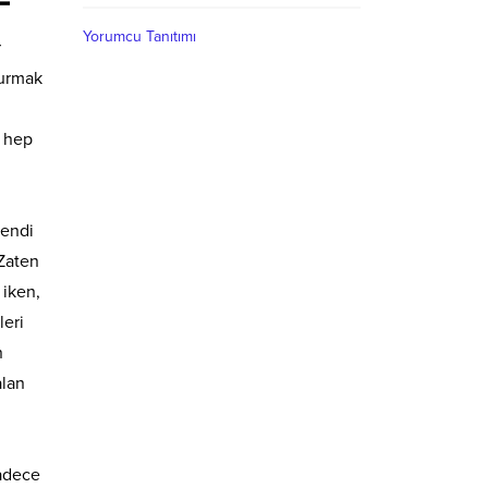
Yorumcu Tanıtımı
r
durmak
; hep
kendi
 Zaten
 iken,
leri
n
alan
Sadece