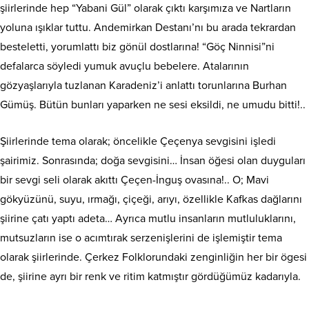
şiirlerinde hep “Yabani Gül” olarak çıktı karşımıza ve Nartların
yoluna ışıklar tuttu. Andemirkan Destanı’nı bu arada tekrardan
besteletti, yorumlattı biz gönül dostlarına! “Göç Ninnisi”ni
defalarca söyledi yumuk avuçlu bebelere. Atalarının
gözyaşlarıyla tuzlanan Karadeniz’i anlattı torunlarına Burhan
Gümüş. Bütün bunları yaparken ne sesi eksildi, ne umudu bitti!..
Şiirlerinde tema olarak; öncelikle Çeçenya sevgisini işledi
şairimiz. Sonrasında; doğa sevgisini… İnsan öğesi olan duyguları
bir sevgi seli olarak akıttı Çeçen-İnguş ovasına!.. O; Mavi
gökyüzünü, suyu, ırmağı, çiçeği, arıyı, özellikle Kafkas dağlarını
şiirine çatı yaptı adeta… Ayrıca mutlu insanların mutluluklarını,
mutsuzların ise o acımtırak serzenişlerini de işlemiştir tema
olarak şiirlerinde. Çerkez Folklorundaki zenginliğin her bir ögesi
de, şiirine ayrı bir renk ve ritim katmıştır gördüğümüz kadarıyla.