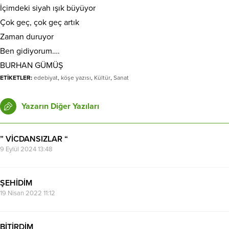
İçimdeki siyah ışık büyüyor
Çok geç, çok geç artık
Zaman duruyor
Ben gidiyorum….
BURHAN GÜMÜŞ
ETİKETLER:
edebiyat
,
köşe yazısı
,
Kültür
,
Sanat
Yazarın Diğer Yazıları
” VİCDANSIZLAR “
9 Eylül 2024 13:48
ŞEHİDİM
19 Nisan 2022 11:12
BİTİRDİM