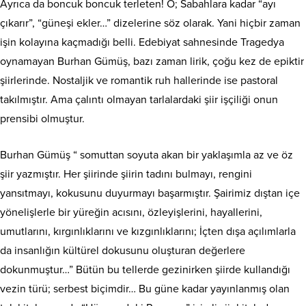
Ayrıca da boncuk boncuk terleten! O; Sabahlara kadar “ayı
çıkarır”, “güneşi ekler…” dizelerine söz olarak. Yani hiçbir zaman
işin kolayına kaçmadığı belli. Edebiyat sahnesinde Tragedya
oynamayan Burhan Gümüş, bazı zaman lirik, çoğu kez de epiktir
şiirlerinde. Nostaljik ve romantik ruh hallerinde ise pastoral
takılmıştır. Ama çalıntı olmayan tarlalardaki şiir işçiliği onun
prensibi olmuştur.
Burhan Gümüş “ somuttan soyuta akan bir yaklaşımla az ve öz
şiir yazmıştır. Her şiirinde şiirin tadını bulmayı, rengini
yansıtmayı, kokusunu duyurmayı başarmıştır. Şairimiz dıştan içe
yönelişlerle bir yüreğin acısını, özleyişlerini, hayallerini,
umutlarını, kırgınlıklarını ve kızgınlıklarını; İçten dışa açılımlarla
da insanlığın kültürel dokusunu oluşturan değerlere
dokunmuştur…” Bütün bu tellerde gezinirken şiirde kullandığı
vezin türü; serbest biçimdir… Bu güne kadar yayınlanmış olan