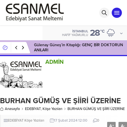
28
°C
İSTANBUL
HAFIF YAĞMURLU
Gülenay Güneş’in Kitaplığı: GENÇ BİR DOKTORUN
ANILARI
ADMİN
BURHAN GÜMÜŞ VE ŞİİRİ ÜZERİNE
Anasayfa
EDEBİYAT
,
Köşe Yazıları
BURHAN GÜMÜŞ VE ŞİİRİ ÜZERİNE
EDEBİYAT
Köşe Yazıları
17 Şubat 2024 12:00
0
A
A
+
-