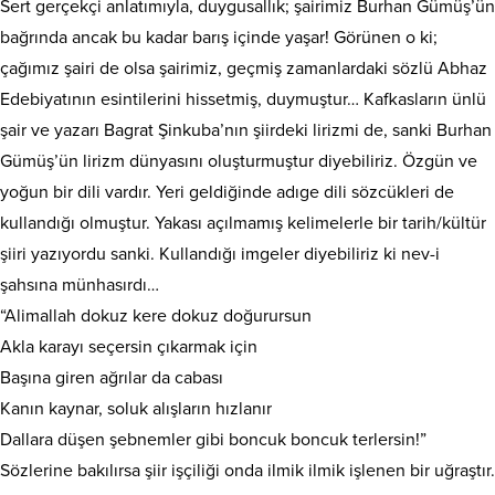
Sert gerçekçi anlatımıyla, duygusallık; şairimiz Burhan Gümüş’ün
bağrında ancak bu kadar barış içinde yaşar! Görünen o ki;
çağımız şairi de olsa şairimiz, geçmiş zamanlardaki sözlü Abhaz
Edebiyatının esintilerini hissetmiş, duymuştur… Kafkasların ünlü
şair ve yazarı Bagrat Şinkuba’nın şiirdeki lirizmi de, sanki Burhan
Gümüş’ün lirizm dünyasını oluşturmuştur diyebiliriz. Özgün ve
yoğun bir dili vardır. Yeri geldiğinde adıge dili sözcükleri de
kullandığı olmuştur. Yakası açılmamış kelimelerle bir tarih/kültür
şiiri yazıyordu sanki. Kullandığı imgeler diyebiliriz ki nev-i
şahsına münhasırdı…
“Alimallah dokuz kere dokuz doğurursun
Akla karayı seçersin çıkarmak için
Başına giren ağrılar da cabası
Kanın kaynar, soluk alışların hızlanır
Dallara düşen şebnemler gibi boncuk boncuk terlersin!”
Sözlerine bakılırsa şiir işçiliği onda ilmik ilmik işlenen bir uğraştır.