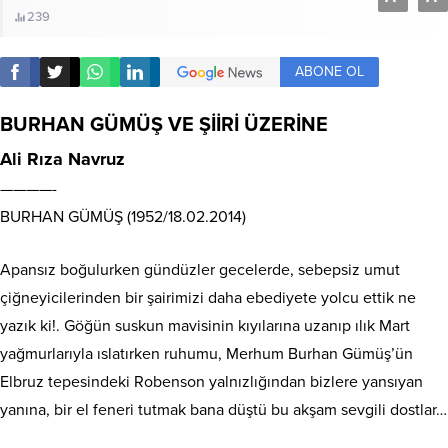
239
ABONE OL
BURHAN GÜMÜŞ VE ŞİİRİ ÜZERİNE
Ali Rıza Navruz
————-
BURHAN GÜMÜŞ (1952/18.02.2014)
Apansız boğulurken gündüzler gecelerde, sebepsiz umut
çiğneyicilerinden bir şairimizi daha ebediyete yolcu ettik ne
yazık ki!. Göğün suskun mavisinin kıyılarına uzanıp ılık Mart
yağmurlarıyla ıslatırken ruhumu, Merhum Burhan Gümüş’ün
Elbruz tepesindeki Robenson yalnızlığından bizlere yansıyan
yanına, bir el feneri tutmak bana düştü bu akşam sevgili dostlar…