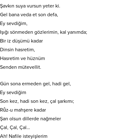
Şavkın suya vursun yeter ki.
Gel bana veda et son defa,
Ey sevdiğim,
Işığı sönmeden gözlerimin, kal yanımda;
Bir iz düşümü kadar
Dinsin hasretim,
Hasretim ve hüznüm
Senden mütevellit.
Gün sona ermeden gel, hadi gel,
Ey sevdiğim
Son kez, hadi son kez, çal şarkımı;
Rûz-u mahşere kadar
Şan olsun dillerde nağmeler
Çal, Çal, Çal…
Ah! Nafile isteyişlerim