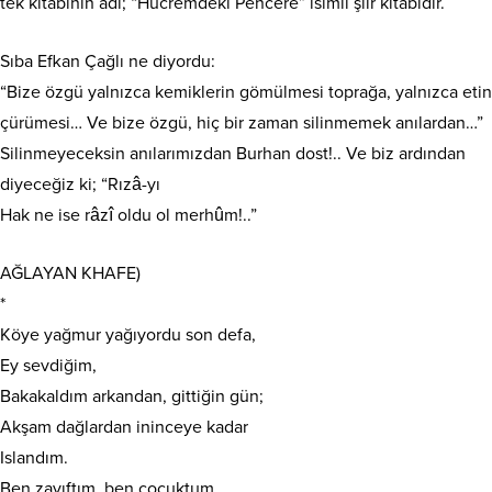
tek kitabının adı; “Hücremdeki Pencere” isimli şiir kitabıdır.
Sıba Efkan Çağlı ne diyordu:
“Bize özgü yalnızca kemiklerin gömülmesi toprağa, yalnızca etin
çürümesi… Ve bize özgü, hiç bir zaman silinmemek anılardan…”
Silinmeyeceksin anılarımızdan Burhan dost!.. Ve biz ardından
diyeceğiz ki; “Rızâ-yı
Hak ne ise râzî oldu ol merhûm!..”
AĞLAYAN KHAFE)
*
Köye yağmur yağıyordu son defa,
Ey sevdiğim,
Bakakaldım arkandan, gittiğin gün;
Akşam dağlardan ininceye kadar
Islandım.
Ben zayıftım, ben çocuktum