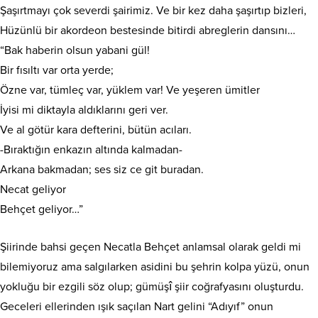
Şaşırtmayı çok severdi şairimiz. Ve bir kez daha şaşırtıp bizleri,
Hüzünlü bir akordeon bestesinde bitirdi abreglerin dansını…
“Bak haberin olsun yabani gül!
Bir fısıltı var orta yerde;
Özne var, tümleç var, yüklem var! Ve yeşeren ümitler
İyisi mi diktayla aldıklarını geri ver.
Ve al götür kara defterini, bütün acıları.
-Bıraktığın enkazın altında kalmadan-
Arkana bakmadan; ses siz ce git buradan.
Necat geliyor
Behçet geliyor…”
Şiirinde bahsi geçen Necatla Behçet anlamsal olarak geldi mi
bilemiyoruz ama salgılarken asidini bu şehrin kolpa yüzü, onun
yokluğu bir ezgili söz olup; gümüşî şiir coğrafyasını oluşturdu.
Geceleri ellerinden ışık saçılan Nart gelini “Adıyıf” onun